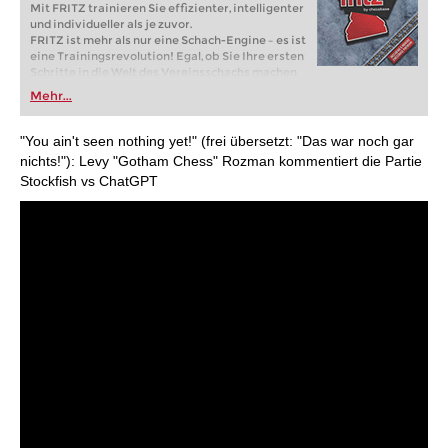
Mit FRITZ trainieren Sie effizienter, intelligenter
und individueller als je zuvor.
FRITZ ist mehr als nur eine Schach-Engine – es ist
eine Trainingsrevolution! Egal, ob Sie Ihre ersten
Schritte in die Welt des Vereinsschachs machen
oder bereits auf Turnierniveau spielen: Mit
Mehr...
FRITZ trainieren Sie effizienter, intelligenter und
individueller als je zuvor.
"You ain't seen nothing yet!" (frei übersetzt: "Das war noch gar
nichts!"): Levy "Gotham Chess" Rozman kommentiert die Partie
Stockfish vs ChatGPT