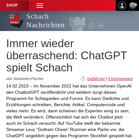
SHOP
TOGGLE
NAVIGATION
Schach
Nachrichten
Immer wieder
überraschend: ChatGPT
spielt Schach
von Johannes Fischer
Gefällt mir!
|
0 Kommentare
14.02.2023 – Im November 2022 hat das Unternehmen OpenAI
den ChatbotGPT veröffentlicht und seitdem sorgt dieses
Programm für Schlagzeilen und Furore. Es kann Gedichte und
Erzählungen schreiben, Berichte, Artikel, Computercode und
vieles mehr. Es wird, darin scheinen die Experten einig zu sein,
die Welt verändern. Offensichtlich hat sich der Chatbot jetzt
auch im Schach versucht. Auf YouTube stellt der bekannte
Streamer Levy "Gotham Chess" Rozman eine Partie vor, die
ChatGPT angeblich gegen das Programm Stockfish gespielt hat.