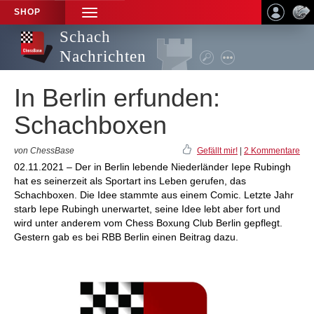
SHOP
TOGGLE
NAVIGATION
Schach
Nachrichten
In Berlin erfunden:
Schachboxen
von ChessBase
Gefällt mir!
|
2 Kommentare
02.11.2021 – Der in Berlin lebende Niederländer Iepe Rubingh
hat es seinerzeit als Sportart ins Leben gerufen, das
Schachboxen. Die Idee stammte aus einem Comic. Letzte Jahr
starb Iepe Rubingh unerwartet, seine Idee lebt aber fort und
wird unter anderem vom Chess Boxung Club Berlin gepflegt.
Gestern gab es bei RBB Berlin einen Beitrag dazu.