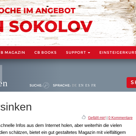
CB MAGAZIN
CB BOOKS
SUPPORT
EINSTEIGERKUR
en
S
SUCHE:
SPRACHE:
DE
EN
ES
FR
rsinken
Gefällt mir!
|
0 Kommentare
hnelle Infos aus dem Internet holen, aber weiterhin die vielen
ien schätzen, bietet ein gut gestaltetes Magazin mit vielfältigem