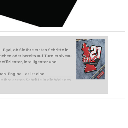
 Egal, ob Sie Ihre ersten Schritte in
achen oder bereits auf Turnierniveau
 effizienter, intelligenter und
ach-Engine – es ist eine
e Ihre ersten Schritte in die Welt des
eits auf Turnierniveau spielen: Mit
 intelligenter und individueller als je