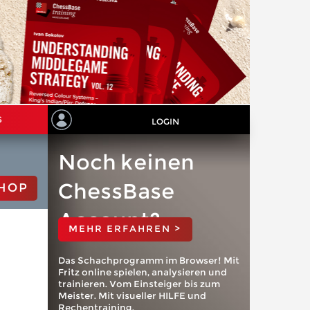
S
LOGIN
Noch keinen
ChessBase
HOP
Account?
MEHR ERFAHREN >
Das Schachprogramm im Browser! Mit
Fritz online spielen, analysieren und
trainieren. Vom Einsteiger bis zum
Meister. Mit visueller HILFE und
Rechentraining.