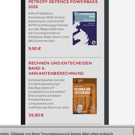
PETROFF DEFENCE POWERBASE
2026
Petroff Defence
Powerbase 2026 ist eine
Datenbank und enthält
6475 hochklassige Partien
aus der Mega 2026 bzw.
der Correspondence
Database 2026, davon sind
682 kommentiert.
9,90 €
RECHNEN UND ENTSCHEIDEN
BAND 3:
VARIANTENBERECHNUNG
Schwierigkeiten bei der
Vorteilsverwertung?
Häufige Zeitnot?
Unerklärliche Einsteller?
Die Ursache all dieser
Probleme kann
unsauberes und
ineffizientes Rechnen sein.
39,90 €
zuspielen. Abhängig von ihrem Verwendungszweck können dabei neben technisch