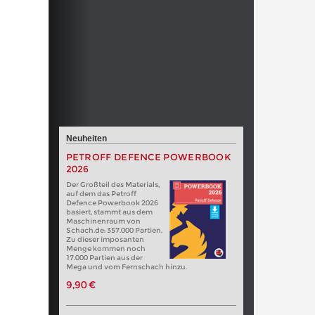
Neuheiten
PETROFF DEFENCE POWERBOOK
2026
Der Großteil des Materials,
auf dem das Petroff
Defence Powerbook 2026
basiert, stammt aus dem
Maschinenraum von
Schach.de: 357.000 Partien.
Zu dieser imposanten
Menge kommen noch
17.000 Partien aus der
Mega und vom Fernschach hinzu.
9,90 €