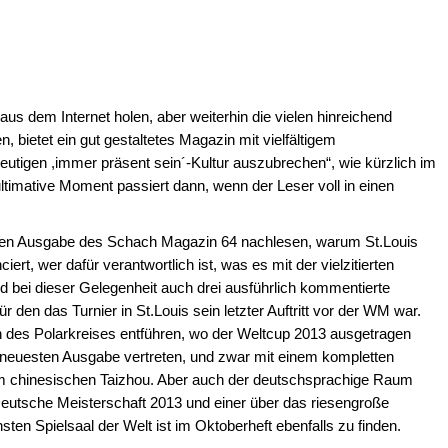
aus dem Internet holen, aber weiterhin die vielen hinreichend
, bietet ein gut gestaltetes Magazin mit vielfältigem
eutigen ,immer präsent sein´-Kultur auszubrechen“, wie kürzlich im
ultimative Moment passiert dann, wenn der Leser voll in einen
sten Ausgabe des Schach Magazin 64 nachlesen, warum St.Louis
, wer dafür verantwortlich ist, was es mit der vielzitierten
d bei dieser Gelegenheit auch drei ausführlich kommentierte
 den das Turnier in St.Louis sein letzter Auftritt vor der WM war.
ch des Polarkreises entführen, wo der Weltcup 2013 ausgetragen
r neuesten Ausgabe vertreten, und zwar mit einem kompletten
 im chinesischen Taizhou. Aber auch der deutschsprachige Raum
 Deutsche Meisterschaft 2013 und einer über das riesengroße
n Spielsaal der Welt ist im Oktoberheft ebenfalls zu finden.