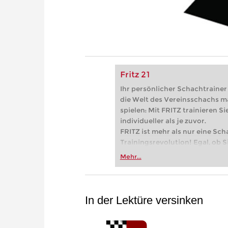
Fritz 21
Ihr persönlicher Schachtrainer -
die Welt des Vereinsschachs m
spielen: Mit FRITZ trainieren Sie
individueller als je zuvor.
FRITZ ist mehr als nur eine Sch
Trainingsrevolution! Egal, ob Si
Vereinsschachs machen oder ber
Mehr...
FRITZ trainieren Sie effizienter,
zuvor.
In der Lektüre versinken