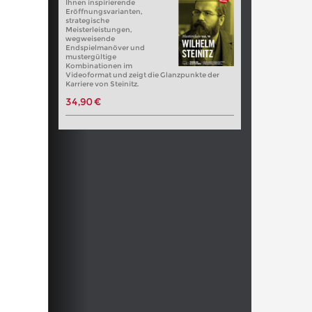
Ihnen inspirierende
Eröffnungsvarianten,
strategische
Meisterleistungen,
wegweisende
Endspielmanöver und
mustergültige
Kombinationen im
Videoformat und zeigt die Glanzpunkte der
Karriere von Steinitz.
34,90 €