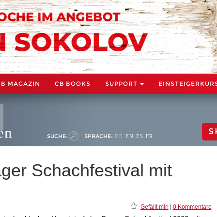
CB MAGAZIN
CB BOOKS
SUPPORT
EINSTEIGERKUR
en
S
SUCHE:
SPRACHE:
DE
EN
ES
FR
ger Schachfestival mit
Gefällt mir!
|
0 Kommentare