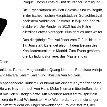
Prague Chess Festival - mit deutscher Beteiligung.
Die Organisatoren um Petr Boleslav sind im Begriff,
in der tschechischen Hauptstadt ein Schachfestival
nach dem Vorbild der Festivals in Wijk aan Zee zu
etablieren. Die Pandemie 2019 hat die Pläne
allerdings etwas verzögert. Nun geht es aber weiter.
Das diesjährige Festival findet vom 7. Juni bis zum
17. Juni statt. Es endet also mit dem Beginn des
Kandidatenturniers in Madrid. Zum Event gehören
drei Einladungsturniere, das Masters, das
 Open.
Shankland, Parham Maghsoodloo, Quang Liem Le, Francisco Vallejo
David Navara, Salem Saleh und Thai Dai Van Nguyen.
as spannendere Turnier: Hier nimmt mit Vincent Keymer der beste
ch Elo wird Keymer noch von Hans Moke Niemann übertroffen, der in
f mit vielen Erfolgen hatte. Mit Nodirbek Abdussatrov spielt ein
amtierende Rapid-Weltmeister. Max Warmerdam vertritt die jungen
ac nimmt zudem ein junger slowakischer Großmeister mit, der