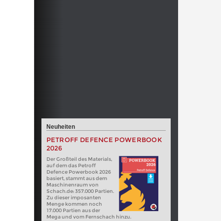
Neuheiten
PETROFF DEFENCE POWERBOOK
2026
Der Großteil des Materials,
auf dem das Petroff
Defence Powerbook 2026
basiert, stammt aus dem
Maschinenraum von
Schach.de: 357.000 Partien.
Zu dieser imposanten
Menge kommen noch
17.000 Partien aus der
Mega und vom Fernschach hinzu.