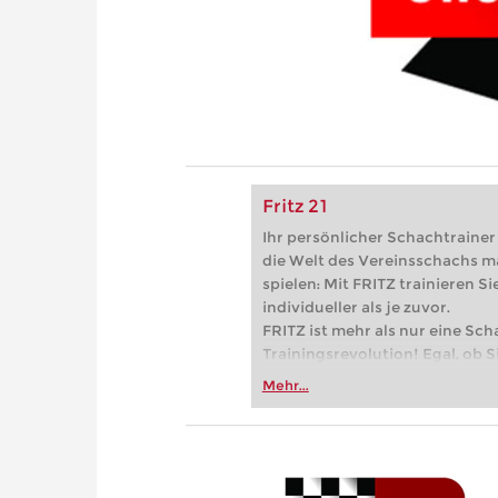
Fritz 21
Ihr persönlicher Schachtrainer -
die Welt des Vereinsschachs m
spielen: Mit FRITZ trainieren Sie
individueller als je zuvor.
FRITZ ist mehr als nur eine Sch
Trainingsrevolution! Egal, ob Si
Vereinsschachs machen oder ber
Mehr...
FRITZ trainieren Sie effizienter,
zuvor.