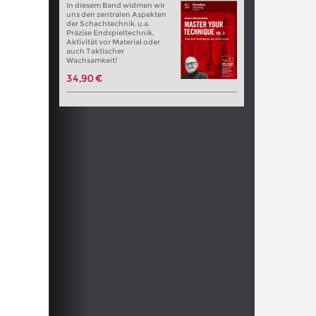
In diesem Band widmen wir
uns den zentralen Aspekten
der Schachtechnik. u.a.
Präzise Endspieltechnik,
Aktivität vor Material oder
auch Taktischer
Wachsamkeit!
34,90 €