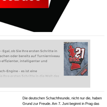
 Egal, ob Sie Ihre ersten Schritte in
achen oder bereits auf Turnierniveau
 effizienter, intelligenter und
ach-Engine – es ist eine
e Ihre ersten Schritte in die Welt des
eits auf Turnierniveau spielen: Mit
 intelligenter und individueller als je
Die deutschen Schachfreunde, nicht nur die, haben
Grund zur Freude. Am 7. Juni beginnt in Prag das