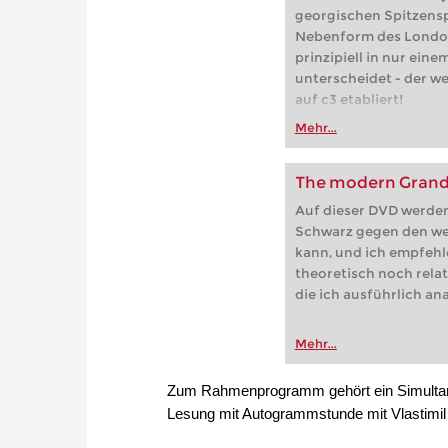
georgischen Spitzenspi
Nebenform des London
prinzipiell in nur eine
unterscheidet - der we
auf c3 etabliert!
Mehr...
The modern Grand 
Auf dieser DVD werden 
Schwarz gegen den we
kann, und ich empfehl
theoretisch noch relat
die ich ausführlich ana
Mehr...
Zum Rahmenprogramm gehört ein Simultan, 
Lesung mit Autogrammstunde mit Vlastimil H