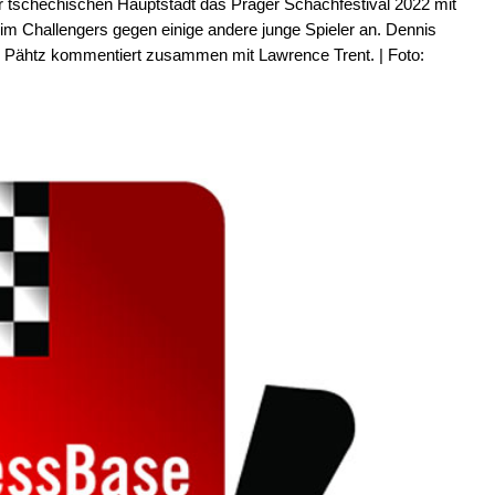
r tschechischen Hauptstadt das Prager Schachfestival 2022 mit
t im Challengers gegen einige andere junge Spieler an. Dennis
 Pähtz kommentiert zusammen mit Lawrence Trent. | Foto: