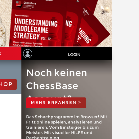
S
LOGIN
Noch keinen
ChessBase
HOP
Account?
MEHR ERFAHREN >
Das Schachprogramm im Browser! Mit
Fritz online spielen, analysieren und
trainieren. Vom Einsteiger bis zum
Meister. Mit visueller HILFE und
Rechentraining.