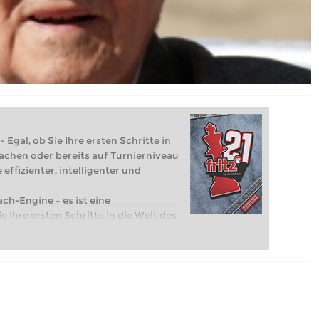
 Egal, ob Sie Ihre ersten Schritte in
achen oder bereits auf Turnierniveau
 effizienter, intelligenter und
ach-Engine – es ist eine
e Ihre ersten Schritte in die Welt des
eits auf Turnierniveau spielen: Mit
 intelligenter und individueller als je