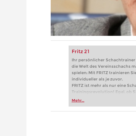
Fritz 21
Ihr persönlicher Schachtrainer -
die Welt des Vereinsschachs m
spielen: Mit FRITZ trainieren Sie
individueller als je zuvor.
FRITZ ist mehr als nur eine Sch
Trainingsrevolution! Egal, ob Si
Vereinsschachs machen oder ber
Mehr...
FRITZ trainieren Sie effizienter,
zuvor.