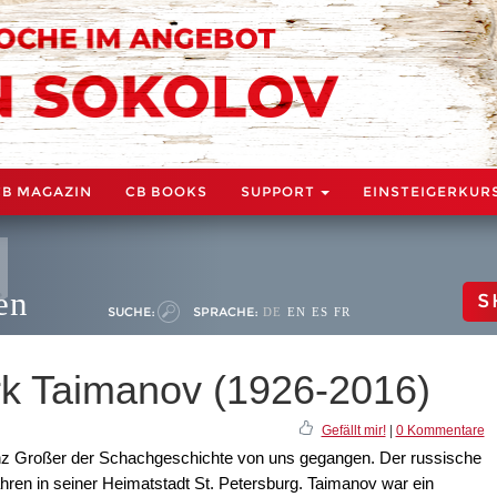
CB MAGAZIN
CB BOOKS
SUPPORT
EINSTEIGERKUR
en
S
SUCHE:
SPRACHE:
DE
EN
ES
FR
k Taimanov (1926-2016)
Gefällt mir!
|
0 Kommentare
anz Großer der Schachgeschichte von uns gegangen. Der russische
hren in seiner Heimatstadt St. Petersburg. Taimanov war ein