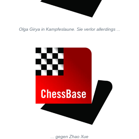
Olga Girya in Kampfeslaune. Sie verlor allerdings ...
... gegen Zhao Xue