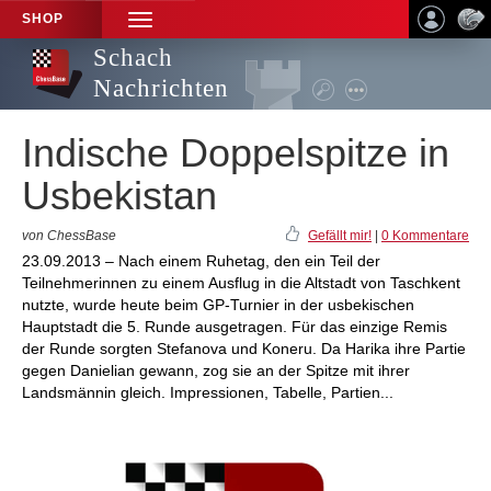
SHOP
TOGGLE
NAVIGATION
Schach
Nachrichten
Indische Doppelspitze in
Usbekistan
von ChessBase
Gefällt mir!
|
0 Kommentare
23.09.2013 – Nach einem Ruhetag, den ein Teil der
Teilnehmerinnen zu einem Ausflug in die Altstadt von Taschkent
nutzte, wurde heute beim GP-Turnier in der usbekischen
Hauptstadt die 5. Runde ausgetragen. Für das einzige Remis
der Runde sorgten Stefanova und Koneru. Da Harika ihre Partie
gegen Danielian gewann, zog sie an der Spitze mit ihrer
Landsmännin gleich. Impressionen, Tabelle, Partien...