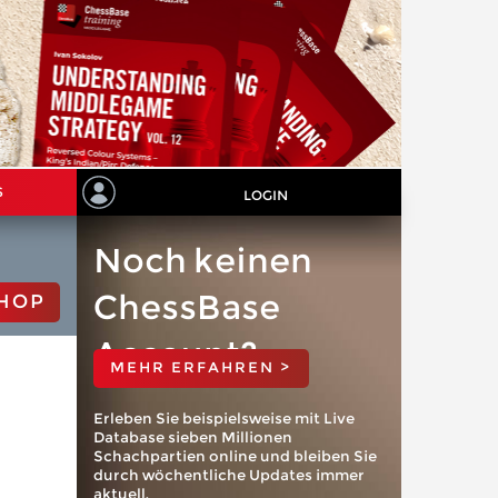
S
LOGIN
Noch keinen
ChessBase
HOP
Account?
MEHR ERFAHREN >
Erleben Sie beispielsweise mit Live
Database sieben Millionen
Schachpartien online und bleiben Sie
durch wöchentliche Updates immer
aktuell.