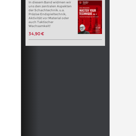
In diesem Band widmen wir
uns den zentralen Aspekten
der Schachtechnik. u.a.
Präzise Endspieltechnik,
Aktivität vor Material oder
auch Taktischer
Wachsamkeit!
34,90 €