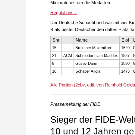
Minimatches um die Medaillen.
Regulations...
Der Deutsche Schachbund war mit vier Kin
B als bester Deutscher den dritten Platz,
Snr
Name
EloI
15
Breintner Maximilian
1620
21
ACM
Schroeder Liam Maddox
1537
9
Gusev Daniil
1890
16
Schaper Alicia
1473
Alle Partien (2cbv, edit. von Reinhold Golda
Pressemeldung der FIDE
Sieger der FIDE-Welt
10 und 12 Jahren ge