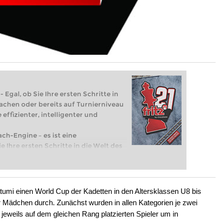
 Egal, ob Sie Ihre ersten Schritte in
achen oder bereits auf Turnierniveau
 effizienter, intelligenter und
ach-Engine – es ist eine
e Ihre ersten Schritte in die Welt des
eits auf Turnierniveau spielen: Mit
 intelligenter und individueller als je
umi einen World Cup der Kadetten in den Altersklassen U8 bis
r Mädchen durch. Zunächst wurden in allen Kategorien je zwei
e jeweils auf dem gleichen Rang platzierten Spieler um in