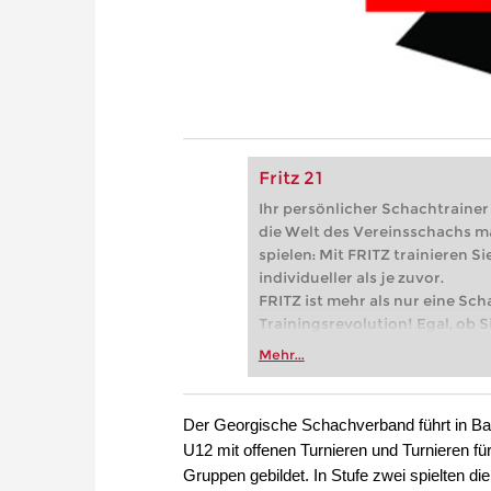
Fritz 21
Ihr persönlicher Schachtrainer -
die Welt des Vereinsschachs m
spielen: Mit FRITZ trainieren Sie
individueller als je zuvor.
FRITZ ist mehr als nur eine Sch
Trainingsrevolution! Egal, ob Si
Vereinsschachs machen oder ber
Mehr...
FRITZ trainieren Sie effizienter,
zuvor.
Der Georgische Schachverband führt in Bat
U12 mit offenen Turnieren und Turnieren fü
Gruppen gebildet. In Stufe zwei spielten di