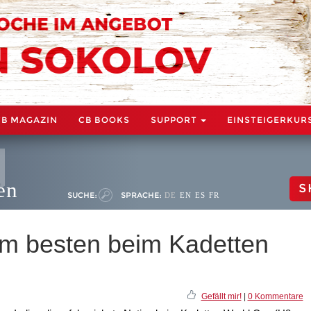
CB MAGAZIN
CB BOOKS
SUPPORT
EINSTEIGERKUR
en
S
SUCHE:
SPRACHE:
DE
EN
ES
FR
am besten beim Kadetten
Gefällt mir!
|
0 Kommentare