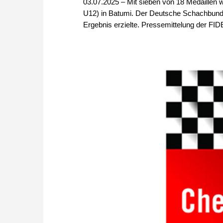
03.07.2025 – Mit sieben von 18 Medaillen w
U12) in Batumi. Der Deutsche Schachbund w
Ergebnis erzielte. Pressemittelung der FID