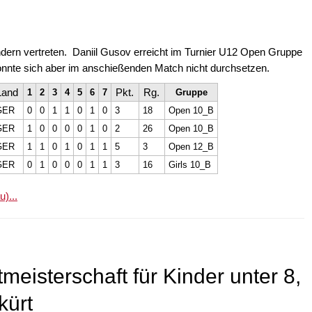
dern vertreten. Daniil Gusov erreicht im Turnier U12 Open Gruppe
 konnte sich aber im anschießenden Match nicht durchsetzen.
Land
Pkt.
Rg.
1
2
3
4
5
6
7
Gruppe
GER
0
0
1
1
0
1
0
3
18
Open 10_B
GER
1
0
0
0
0
1
0
2
26
Open 10_B
GER
1
1
0
1
0
1
1
5
3
Open 12_B
GER
0
1
0
0
0
1
1
3
16
Girls 10_B
u)...
meisterschaft für Kinder unter 8,
kürt