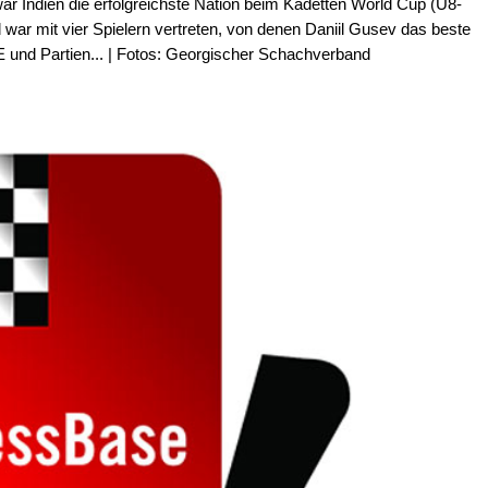
ar Indien die erfolgreichste Nation beim Kadetten World Cup (U8-
ar mit vier Spielern vertreten, von denen Daniil Gusev das beste
E und Partien... | Fotos: Georgischer Schachverband