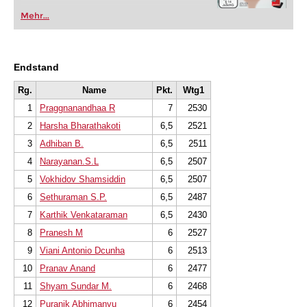
Mehr...
Endstand
Rg.
Name
Pkt.
Wtg1
1
Praggnanandhaa R
7
2530
2
Harsha Bharathakoti
6,5
2521
3
Adhiban B.
6,5
2511
4
Narayanan.S.L
6,5
2507
5
Vokhidov Shamsiddin
6,5
2507
6
Sethuraman S.P.
6,5
2487
7
Karthik Venkataraman
6,5
2430
8
Pranesh M
6
2527
9
Viani Antonio Dcunha
6
2513
10
Pranav Anand
6
2477
11
Shyam Sundar M.
6
2468
12
Puranik Abhimanyu
6
2454