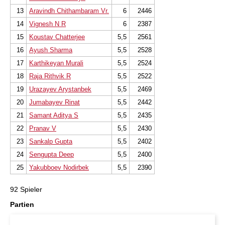
13
Aravindh Chithambaram Vr.
6
2446
14
Vignesh N R
6
2387
15
Koustav Chatterjee
5,5
2561
16
Ayush Sharma
5,5
2528
17
Karthikeyan Murali
5,5
2524
18
Raja Rithvik R
5,5
2522
19
Urazayev Arystanbek
5,5
2469
20
Jumabayev Rinat
5,5
2442
21
Samant Aditya S
5,5
2435
22
Pranav V
5,5
2430
23
Sankalp Gupta
5,5
2402
24
Sengupta Deep
5,5
2400
25
Yakubboev Nodirbek
5,5
2390
92 Spieler
Partien