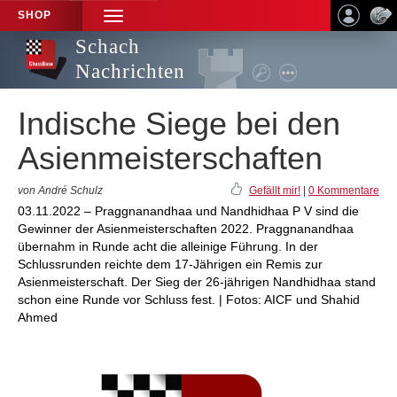
SHOP
TOGGLE
NAVIGATION
Schach
Nachrichten
Indische Siege bei den
Asienmeisterschaften
von André Schulz
Gefällt mir!
|
0 Kommentare
03.11.2022 – Praggnanandhaa und Nandhidhaa P V sind die
Gewinner der Asienmeisterschaften 2022. Praggnanandhaa
übernahm in Runde acht die alleinige Führung. In der
Schlussrunden reichte dem 17-Jährigen ein Remis zur
Asienmeisterschaft. Der Sieg der 26-jährigen Nandhidhaa stand
schon eine Runde vor Schluss fest. | Fotos: AICF und Shahid
Ahmed