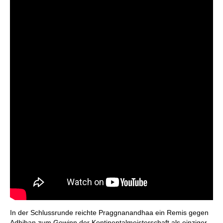
In der Schlussrunde reichte Praggnanandhaa ein Remis gegen
Adhiban zum Gewinn der Kontinentalmeisterschaft als einziger