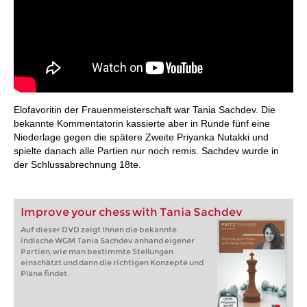
Elofavoritin der Frauenmeisterschaft war Tania Sachdev. Die
bekannte Kommentatorin kassierte aber in Runde fünf eine
Niederlage gegen die spätere Zweite Priyanka Nutakki und
spielte danach alle Partien nur noch remis. Sachdev wurde in
der Schlussabrechnung 18te.
Improve your chess with Tania Sachdev
Auf dieser DVD zeigt Ihnen die bekannte
indische WGM Tania Sachdev anhand eigener
Partien, wie man bestimmte Stellungen
einschätzt und dann die richtigen Konzepte und
Pläne findet.