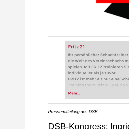
Fritz 21
Ihr persönlicher Schachtrainer -
die Welt des Vereinsschachs m
spielen: Mit FRITZ trainieren Sie
individueller als je zuvor.
FRITZ ist mehr als nur eine Sch
Trainingsrevolution! Egal, ob Si
Vereinsschachs machen oder ber
Mehr...
FRITZ trainieren Sie effizienter,
zuvor.
Pressemitteilung des DSB
DSB-Kongress: Ingr