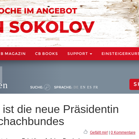
CB MAGAZIN
CB BOOKS
SUPPORT
EINSTEIGERKUR
en
S
SUCHE:
SPRACHE:
DE
EN
ES
FR
 ist die neue Präsidentin
Schachbundes
Gefällt mir!
|
0 Kommentare