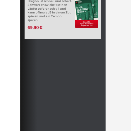
Dragon ist schnell und scharf.
Schwarz entwickelt seinen
Läufer sofort nach g7 und
kann oftmals d5 in einem Zug
spielen und ein Tempo
sparen.
69,90 €