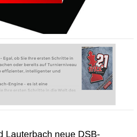
 Egal, ob Sie Ihre ersten Schritte in
achen oder bereits auf Turnierniveau
 effizienter, intelligenter und
ach-Engine – es ist eine
e Ihre ersten Schritte in die Welt des
eits auf Turnierniveau spielen: Mit
 intelligenter und individueller als je
id Lauterbach neue DSB-