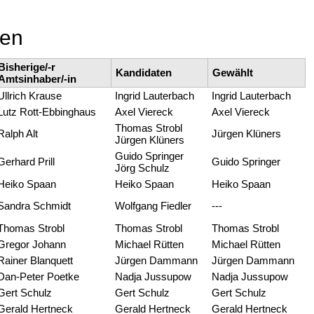
len
Bisherige/-r
Kandidaten
Gewählt
Amtsinhaber/-in
Ullrich Krause
Ingrid Lauterbach
Ingrid Lauterbach
Lutz Rott-Ebbinghaus
Axel Viereck
Axel Viereck
Thomas Strobl
Ralph Alt
Jürgen Klüners
Jürgen Klüners
Guido Springer
Gerhard Prill
Guido Springer
Jörg Schulz
Heiko Spaan
Heiko Spaan
Heiko Spaan
Sandra Schmidt
Wolfgang Fiedler
---
Thomas Strobl
Thomas Strobl
Thomas Strobl
Gregor Johann
Michael Rütten
Michael Rütten
Rainer Blanquett
Jürgen Dammann
Jürgen Dammann
Dan-Peter Poetke
Nadja Jussupow
Nadja Jussupow
Gert Schulz
Gert Schulz
Gert Schulz
Gerald Hertneck
Gerald Hertneck
Gerald Hertneck