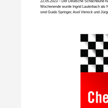
22.05.2023 – Der Deutsche Schachbund h
Wochenende wurde Ingrid Lauterbach als Na
sind Guido Springer, Axel Viereck und Jür