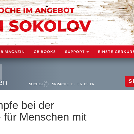
CB MAGAZIN
CB BOOKS
SUPPORT
EINSTEIGERKUR
en
S
SUCHE:
SPRACHE:
DE
EN
ES
FR
pfe bei der
 für Menschen mit