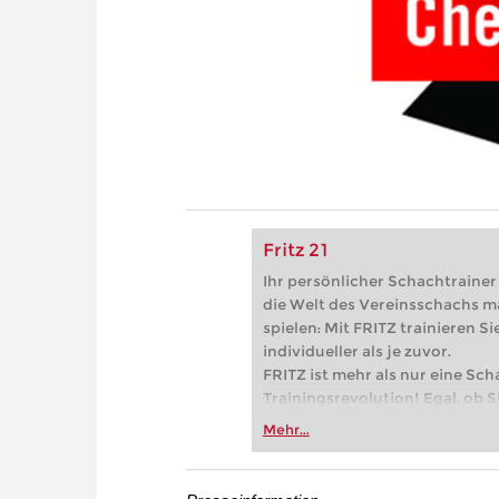
Fritz 21
Ihr persönlicher Schachtrainer -
die Welt des Vereinsschachs m
spielen: Mit FRITZ trainieren Sie
individueller als je zuvor.
FRITZ ist mehr als nur eine Sch
Trainingsrevolution! Egal, ob Si
Vereinsschachs machen oder ber
Mehr...
FRITZ trainieren Sie effizienter,
zuvor.