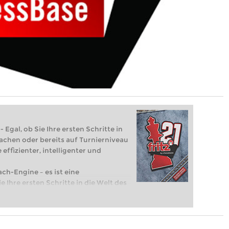
 Egal, ob Sie Ihre ersten Schritte in
achen oder bereits auf Turnierniveau
 effizienter, intelligenter und
ach-Engine – es ist eine
e Ihre ersten Schritte in die Welt des
eits auf Turnierniveau spielen: Mit
 intelligenter und individueller als je