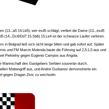
en (13...a5 14.Lb5); wer exd5 schlägt, verliert die Dame (13...exd5
5 (14...Dc8/Dd7 15.Sb6) 15.Le4 ist der schwarze Läufer verloren.
s in Belgrad ließ sich nicht lange bitten und gab sofort auf. Später
Remis und FM Marcin Molenda baute die Führung auf 2,5:1,5 aus und
wel Piekielny gegen Eugenio Campos aus Angola.
rste Mannschaft des Gastgebers Serbien souverän durch.
ellen Mattangriff aus, und Andrei Gurbanov demonstrierte ein
iel gegen Dragan Zivic zu wechseln: