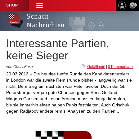
SHOP
TOGGLE
NAVIGATION
Schach
Nachrichten
Interessante Partien,
keine Sieger
von ChessBase
Gefällt mir!
|
0 Kommentare
20.03.2013 – Die heutige fünfte Runde des Kandidatenturniers
in London war die zweite Remisrunde bisher - langweilig war sie
nicht. Dem Sieg am nächsten war Peter Svidler. Doch der St.
Petersburger vergab gute Chancen gegen Boris Gelfand.
Magnus Carlsen und Levon Aronian mussten lange kämpfen,
bis sie immerhin einen halben Punkt festhielten. Auch Grischuk
gegen Radjabov endete remis. Analysen zu den Partien...