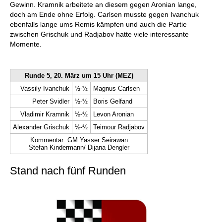
Gewinn. Kramnik arbeitete an diesem gegen Aronian lange,
doch am Ende ohne Erfolg. Carlsen musste gegen Ivanchuk
ebenfalls lange ums Remis kämpfen und auch die Partie
zwischen Grischuk und Radjabov hatte viele interessante
Momente.
Runde 5, 20. März um 15 Uhr (MEZ)
Vassily Ivanchuk
½-½
Magnus Carlsen
Peter Svidler
½-½
Boris Gelfand
Vladimir Kramnik
½-½
Levon Aronian
Alexander Grischuk
½-½
Teimour Radjabov
Kommentar: GM Yasser Seirawan
Stefan Kindermann/ Dijana Dengler
Stand nach fünf Runden