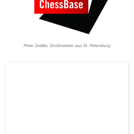
Peter Svidler, Großmeister aus St. Petersburg