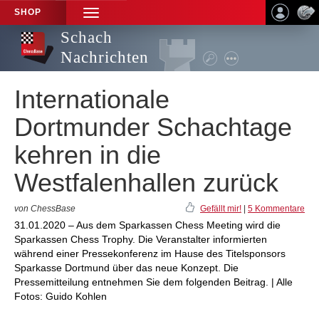
SHOP
TOGGLE
NAVIGATION
Schach
Nachrichten
Internationale
Dortmunder Schachtage
kehren in die
Westfalenhallen zurück
von ChessBase
Gefällt mir!
|
5 Kommentare
31.01.2020 – Aus dem Sparkassen Chess Meeting wird die
Sparkassen Chess Trophy. Die Veranstalter informierten
während einer Pressekonferenz im Hause des Titelsponsors
Sparkasse Dortmund über das neue Konzept. Die
Pressemitteilung entnehmen Sie dem folgenden Beitrag. | Alle
Fotos: Guido Kohlen