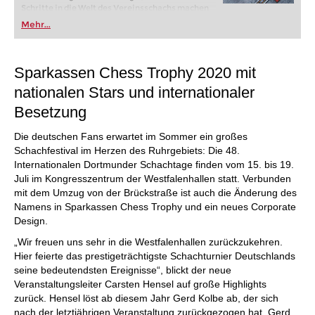
Schritte in die Welt des Vereinsschachs machen
oder bereits auf Turnierniveau spielen: Mit
Mehr...
FRITZ trainieren Sie effizienter, intelligenter und
individueller als je zuvor.
Sparkassen Chess Trophy 2020 mit
nationalen Stars und internationaler
Besetzung
Die deutschen Fans erwartet im Sommer ein großes
Schachfestival im Herzen des Ruhrgebiets: Die 48.
Internationalen Dortmunder Schachtage finden vom 15. bis 19.
Juli im Kongresszentrum der Westfalenhallen statt. Verbunden
mit dem Umzug von der Brückstraße ist auch die Änderung des
Namens in Sparkassen Chess Trophy und ein neues Corporate
Design.
„Wir freuen uns sehr in die Westfalenhallen zurückzukehren.
Hier feierte das prestigeträchtigste Schachturnier Deutschlands
seine bedeutendsten Ereignisse“, blickt der neue
Veranstaltungsleiter Carsten Hensel auf große Highlights
zurück. Hensel löst ab diesem Jahr Gerd Kolbe ab, der sich
nach der letztjährigen Veranstaltung zurückgezogen hat. Gerd