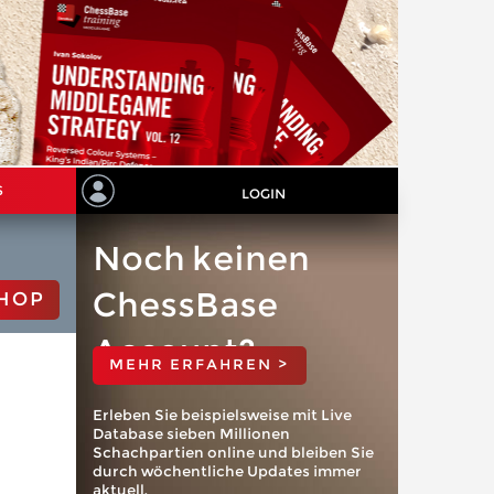
S
LOGIN
Noch keinen
ChessBase
HOP
Account?
MEHR ERFAHREN >
Erleben Sie beispielsweise mit Live
Database sieben Millionen
Schachpartien online und bleiben Sie
durch wöchentliche Updates immer
aktuell.