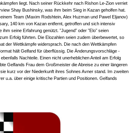
kämpfen liegt. Nach seiner Rückkehr nach Rishon Le-Zion verriet
rview Shay Bushinsky, was ihm beim Sieg in Kazan geholfen hat.
t seinem Team (Maxim Rodshtein, Alex Huzman und Pawel Eljanov)
ary, 140 km von Kazan entfernt, getroffen und sich intensiv
te ihm seine Erfahrung genützt. "Jugend" oder "Elo" seien
 zum Erfolg führten. Die Elozahlen seien zudem überbewertet, so
mat der Wettkämpfe widersprach. Die nach den Wettkämpfen
ormat hält Gelfand für überflüssig. Die Änderungsvorschläge -
 ebenfalls Nachteile. Einen nicht unerheblichen Anteil am Erfolg
ubte Gelfands Frau dem Großmeister die Abreise zu einer längeren
l sie kurz vor der Niederkunft ihres Sohnes Avner stand. Im zweiten
er u.a. über einige kritische Partien und Positionen. Gelfands