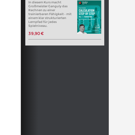
In diesem Kurs macht
Großmeister Ganguly das
Rechnen zu einer
trainierbaren Fähigkeit – mit
einem klar strukturierten
Lernpfad für jedes
Spielniveau.
39,90 €