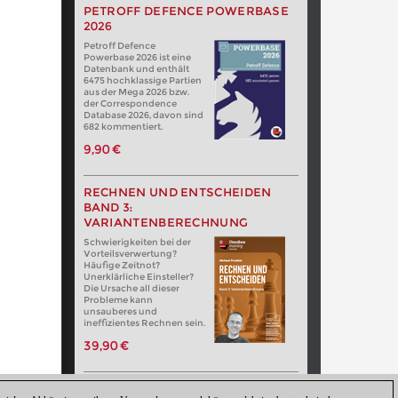
PETROFF DEFENCE POWERBASE
2026
Petroff Defence
Powerbase 2026 ist eine
Datenbank und enthält
6475 hochklassige Partien
aus der Mega 2026 bzw.
der Correspondence
Database 2026, davon sind
682 kommentiert.
9,90 €
RECHNEN UND ENTSCHEIDEN
BAND 3:
VARIANTENBERECHNUNG
Schwierigkeiten bei der
Vorteilsverwertung?
Häufige Zeitnot?
Unerklärliche Einsteller?
Die Ursache all dieser
Probleme kann
unsauberes und
ineffizientes Rechnen sein.
39,90 €