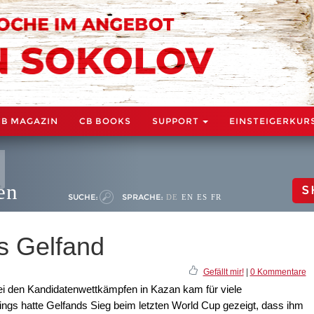
CB MAGAZIN
CB BOOKS
SUPPORT
EINSTEIGERKUR
en
S
SUCHE:
SPRACHE:
DE
EN
ES
FR
is Gelfand
Gefällt mir!
|
0 Kommentare
ei den Kandidatenwettkämpfen in Kazan kam für viele
ngs hatte Gelfands Sieg beim letzten World Cup gezeigt, dass ihm