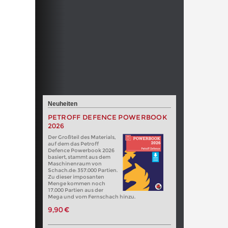
Neuheiten
PETROFF DEFENCE POWERBOOK
2026
Der Großteil des Materials,
auf dem das Petroff
Defence Powerbook 2026
basiert, stammt aus dem
Maschinenraum von
Schach.de: 357.000 Partien.
Zu dieser imposanten
Menge kommen noch
17.000 Partien aus der
Mega und vom Fernschach hinzu.
9,90 €