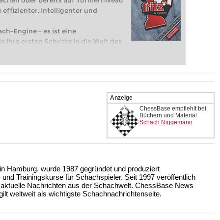
achen oder bereits auf Turnierniveau
 effizienter, intelligenter und
ach-Engine – es ist eine
e Ihre ersten Schritte in die Welt des
eits auf Turnierniveau spielen: Mit
 intelligenter und individueller als je
Anzeige
ChessBase empfiehlt bei
Büchern und Material
Schach Niggemann
n Hamburg, wurde 1987 gegründet und produziert
nd Trainingskurse für Schachspieler. Seit 1997 veröffentlich
 aktuelle Nachrichten aus der Schachwelt. ChessBase News
ilt weltweit als wichtigste Schachnachrichtenseite.