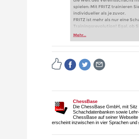
die Welt des Vereinsschachs m
spielen: Mit FRITZ trainieren Sie
individueller als je zuvor.
FRITZ ist mehr als nur eine Sch
Trainingsrevolution! Egal, ob Si
Vereinsschachs machen oder ber
Mehr...
FRITZ trainieren Sie effizienter,
zuvor.
ChessBase
Die ChessBase GmbH, mit Sitz i
Schachdatenbanken sowie Lehr- u
ChessBase auf seiner Webseite
erscheint inzwischen in vier Sprachen und g