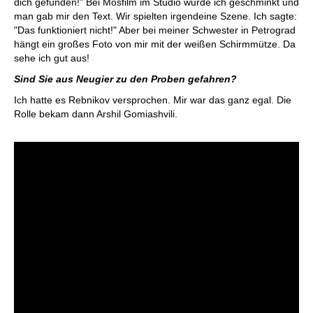
dich gefunden!" Bei Mosfilm im Studio wurde ich geschminkt und
man gab mir den Text. Wir spielten irgendeine Szene. Ich sagte:
"Das funktioniert nicht!" Aber bei meiner Schwester in Petrograd
hängt ein großes Foto von mir mit der weißen Schirmmütze. Da
sehe ich gut aus!
Sind Sie aus Neugier zu den Proben gefahren?
Ich hatte es Rebnikov versprochen. Mir war das ganz egal. Die
Rolle bekam dann Arshil Gomiashvili.