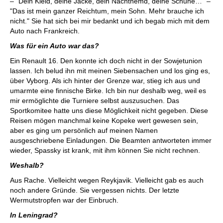
– "Dein Kleid, deine Jacke, dein Nachthemd, deine Schuhe…" –
"Das ist mein ganzer Reichtum, mein Sohn. Mehr brauche ich
nicht." Sie hat sich bei mir bedankt und ich begab mich mit dem
Auto nach Frankreich.
Was für ein Auto war das?
Ein Renault 16. Den konnte ich doch nicht in der Sowjetunion
lassen. Ich belud ihn mit meinen Siebensachen und los ging es,
über Vyborg. Als ich hinter der Grenze war, stieg ich aus und
umarmte eine finnische Birke. Ich bin nur deshalb weg, weil es
mir ermöglichte die Turniere selbst auszusuchen. Das
Sportkomitee hatte uns diese Möglichkeit nicht gegeben. Diese
Reisen mögen manchmal keine Kopeke wert gewesen sein,
aber es ging um persönlich auf meinen Namen
ausgeschriebene Einladungen. Die Beamten antworteten immer
wieder, Spassky ist krank, mit ihm können Sie nicht rechnen.
Weshalb?
Aus Rache. Vielleicht wegen Reykjavik. Vielleicht gab es auch
noch andere Gründe. Sie vergessen nichts. Der letzte
Wermutstropfen war der Einbruch.
In Leningrad?