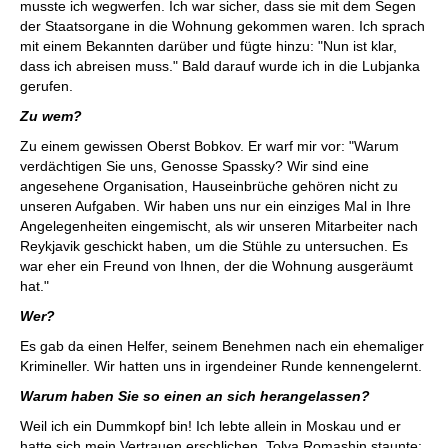
musste ich wegwerfen. Ich war sicher, dass sie mit dem Segen
der Staatsorgane in die Wohnung gekommen waren. Ich sprach
mit einem Bekannten darüber und fügte hinzu: "Nun ist klar,
dass ich abreisen muss." Bald darauf wurde ich in die Lubjanka
gerufen.
Zu wem?
Zu einem gewissen Oberst Bobkov. Er warf mir vor: "Warum
verdächtigen Sie uns, Genosse Spassky? Wir sind eine
angesehene Organisation, Hauseinbrüche gehören nicht zu
unseren Aufgaben. Wir haben uns nur ein einziges Mal in Ihre
Angelegenheiten eingemischt, als wir unseren Mitarbeiter nach
Reykjavik geschickt haben, um die Stühle zu untersuchen. Es
war eher ein Freund von Ihnen, der die Wohnung ausgeräumt
hat."
Wer?
Es gab da einen Helfer, seinem Benehmen nach ein ehemaliger
Krimineller. Wir hatten uns in irgendeiner Runde kennengelernt.
Warum haben Sie so einen an sich herangelassen?
Weil ich ein Dummkopf bin! Ich lebte allein in Moskau und er
hatte sich mein Vertrauen erschlichen. Tolya Romashin staunte: