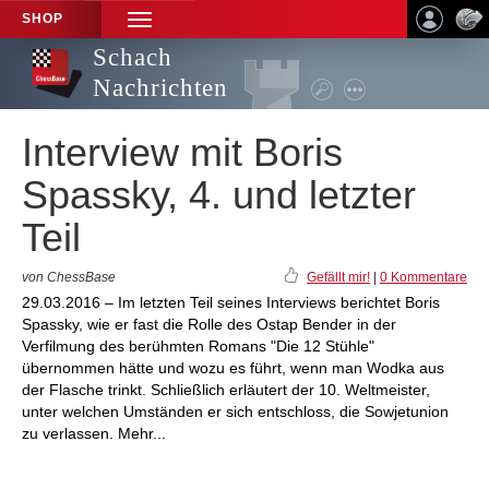
SHOP
TOGGLE
NAVIGATION
Schach
Nachrichten
Interview mit Boris
Spassky, 4. und letzter
Teil
von ChessBase
Gefällt mir!
|
0 Kommentare
29.03.2016 – Im letzten Teil seines Interviews berichtet Boris
Spassky, wie er fast die Rolle des Ostap Bender in der
Verfilmung des berühmten Romans "Die 12 Stühle"
übernommen hätte und wozu es führt, wenn man Wodka aus
der Flasche trinkt. Schließlich erläutert der 10. Weltmeister,
unter welchen Umständen er sich entschloss, die Sowjetunion
zu verlassen. Mehr...