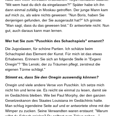
"Mit wem hast du dich da eingelassen?!" Später habe ich ihn
dann einmal zufällig in Moskau getroffen. Der junge Mann kam
auf mich zu, als wäre nichts gewesen: "Nun Boris, haben Sie
denjenigen gefunden, der Sie ausgeraubt hat?" Ich grinste:
"Man sagt, dass du das gewesen bist." Er antwortete nicht. Nun
gut, auch daraus kann man lernen.
Wer hat Sie zum "Puschkin des Schachspiels" ernannt?
Die Jugoslawen, für schöne Partien. Ich schätze beim
Schachspiel das Element der Kunst. Für mich ist das etwas
Erhabenes. Erinnern Sie sich an folgende Stelle in "Evgeni
Onegin"? "Bis Lenski, der zu Träumen pflegt, zerstreut die
eigenen Türme schlägt."
Stimmt es, dass Sie den Onegin auswendig können?
Onegin und viele andere Verse von Puschkin. Ich setze mich
nicht hin und lerne sie. Es reicht sie einmal zu lesen, damit sie
im Gedächtnis bleiben. Wie bei Paul Morphy, der den ganzen
Gesetzeskanon des Staates Louisiana im Gedächtnis hatte.
Man schlug irgendeine Seite auf und er antwortete ohne mit der
Wimper zu zucken. Seine Verwandten waren erstaunt: "Warum