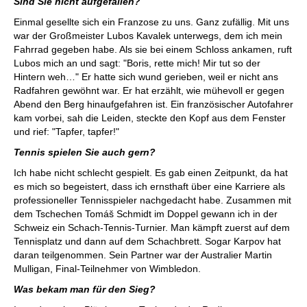
Sind Sie nicht aufgefallen?
Einmal gesellte sich ein Franzose zu uns. Ganz zufällig. Mit uns
war der Großmeister Lubos Kavalek unterwegs, dem ich mein
Fahrrad gegeben habe. Als sie bei einem Schloss ankamen, ruft
Lubos mich an und sagt: "Boris, rette mich! Mir tut so der
Hintern weh…" Er hatte sich wund gerieben, weil er nicht ans
Radfahren gewöhnt war. Er hat erzählt, wie mühevoll er gegen
Abend den Berg hinaufgefahren ist. Ein französischer Autofahrer
kam vorbei, sah die Leiden, steckte den Kopf aus dem Fenster
und rief: "Tapfer, tapfer!"
Tennis spielen Sie auch gern?
Ich habe nicht schlecht gespielt. Es gab einen Zeitpunkt, da hat
es mich so begeistert, dass ich ernsthaft über eine Karriere als
professioneller Tennisspieler nachgedacht habe. Zusammen mit
dem Tschechen Tomáš Schmidt im Doppel gewann ich in der
Schweiz ein Schach-Tennis-Turnier. Man kämpft zuerst auf dem
Tennisplatz und dann auf dem Schachbrett. Sogar Karpov hat
daran teilgenommen. Sein Partner war der Australier Martin
Mulligan, Final-Teilnehmer von Wimbledon.
Was bekam man für den Sieg?