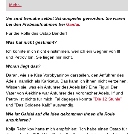
oder bereits auf Turnierniveau spielen: Mit
Mehr...
FRITZ trainieren Sie effizienter, intelligenter und
individueller als je zuvor.
Sie sind beinahe selbst Schauspieler geworden. Sie waren
bei den Probeaufnahmen bei
Gaidai
.
Für die Rolle des Ostap Bender!
Was hat nicht gestimmt?
Ich konnte mich nicht einstimmen, weil ich ein Gegner von Ilf
und Petrov bin. Sie liegen mir nicht.
Woran liegt das?
Daran, wie sie Kisa Vorobyaninov darstellen, den Anführer des
Adels, nämlich als Karikatur. Das kann ich ihnen nicht verzeihen.
Wissen sie, was ein Anführer des Adels ist? Eine Figur! Der
Vater von Alekhine war Anführer des Voronezher Adels. Ilf und
Petrov ist nichts für mich. Tal dagegen konnte
"Die 12 Stühle"
und "Das Goldene Kalb" auswendig.
Wie ist Gaidai auf die Idee gekommen Ihnen die Rolle
anzubieten?
Kolja Rebnikov hatte mich empfohlen: "Ich habe einen Ostap für