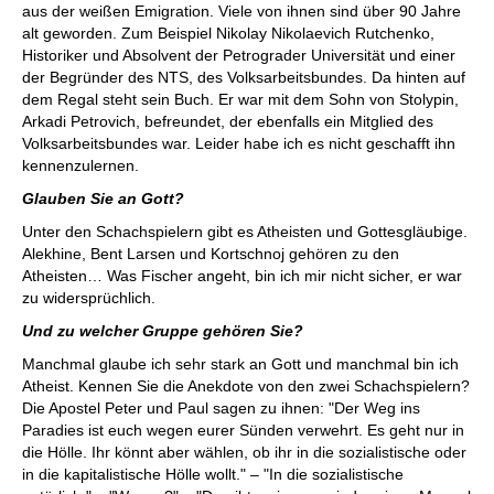
aus der weißen Emigration. Viele von ihnen sind über 90 Jahre
alt geworden. Zum Beispiel Nikolay Nikolaevich Rutchenko,
Historiker und Absolvent der Petrograder Universität und einer
der Begründer des NTS, des Volksarbeitsbundes. Da hinten auf
dem Regal steht sein Buch. Er war mit dem Sohn von Stolypin,
Arkadi Petrovich, befreundet, der ebenfalls ein Mitglied des
Volksarbeitsbundes war. Leider habe ich es nicht geschafft ihn
kennenzulernen.
Glauben Sie an Gott?
Unter den Schachspielern gibt es Atheisten und Gottesgläubige.
Alekhine, Bent Larsen und Kortschnoj gehören zu den
Atheisten… Was Fischer angeht, bin ich mir nicht sicher, er war
zu widersprüchlich.
Und zu welcher Gruppe gehören Sie?
Manchmal glaube ich sehr stark an Gott und manchmal bin ich
Atheist. Kennen Sie die Anekdote von den zwei Schachspielern?
Die Apostel Peter und Paul sagen zu ihnen: "Der Weg ins
Paradies ist euch wegen eurer Sünden verwehrt. Es geht nur in
die Hölle. Ihr könnt aber wählen, ob ihr in die sozialistische oder
in die kapitalistische Hölle wollt." – "In die sozialistische