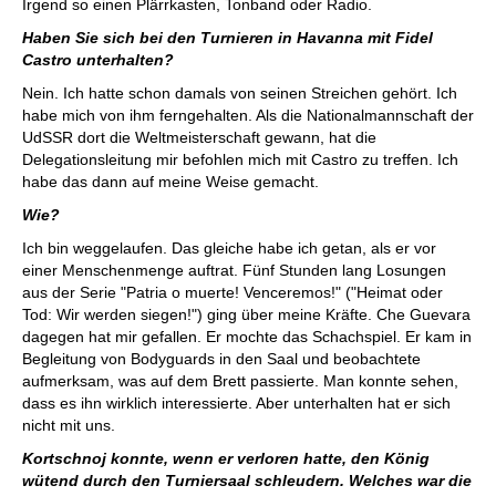
Irgend so einen Plärrkasten, Tonband oder Radio.
Haben Sie sich bei den Turnieren in Havanna mit Fidel
Castro unterhalten?
Nein. Ich hatte schon damals von seinen Streichen gehört. Ich
habe mich von ihm ferngehalten. Als die Nationalmannschaft der
UdSSR dort die Weltmeisterschaft gewann, hat die
Delegationsleitung mir befohlen mich mit Castro zu treffen. Ich
habe das dann auf meine Weise gemacht.
Wie?
Ich bin weggelaufen. Das gleiche habe ich getan, als er vor
einer Menschenmenge auftrat. Fünf Stunden lang Losungen
aus der Serie "Patria o muerte! Venceremos!" ("Heimat oder
Tod: Wir werden siegen!") ging über meine Kräfte. Che Guevara
dagegen hat mir gefallen. Er mochte das Schachspiel. Er kam in
Begleitung von Bodyguards in den Saal und beobachtete
aufmerksam, was auf dem Brett passierte. Man konnte sehen,
dass es ihn wirklich interessierte. Aber unterhalten hat er sich
nicht mit uns.
Kortschnoj konnte, wenn er verloren hatte, den König
wütend durch den Turniersaal schleudern. Welches war die