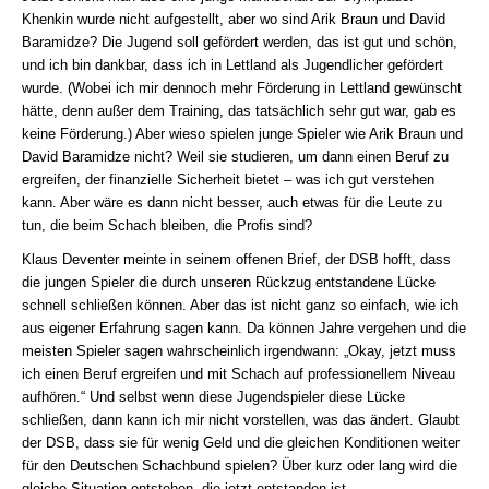
Khenkin wurde nicht aufgestellt, aber wo sind Arik Braun und David
Baramidze? Die Jugend soll gefördert werden, das ist gut und schön,
und ich bin dankbar, dass ich in Lettland als Jugendlicher gefördert
wurde. (Wobei ich mir dennoch mehr Förderung in Lettland gewünscht
hätte, denn außer dem Training, das tatsächlich sehr gut war, gab es
keine Förderung.) Aber wieso spielen junge Spieler wie Arik Braun und
David Baramidze nicht? Weil sie studieren, um dann einen Beruf zu
ergreifen, der finanzielle Sicherheit bietet – was ich gut verstehen
kann. Aber wäre es dann nicht besser, auch etwas für die Leute zu
tun, die beim Schach bleiben, die Profis sind?
Klaus Deventer meinte in seinem offenen Brief, der DSB hofft, dass
die jungen Spieler die durch unseren Rückzug entstandene Lücke
schnell schließen können. Aber das ist nicht ganz so einfach, wie ich
aus eigener Erfahrung sagen kann. Da können Jahre vergehen und die
meisten Spieler sagen wahrscheinlich irgendwann: „Okay, jetzt muss
ich einen Beruf ergreifen und mit Schach auf professionellem Niveau
aufhören.“ Und selbst wenn diese Jugendspieler diese Lücke
schließen, dann kann ich mir nicht vorstellen, was das ändert. Glaubt
der DSB, dass sie für wenig Geld und die gleichen Konditionen weiter
für den Deutschen Schachbund spielen? Über kurz oder lang wird die
gleiche Situation entstehen, die jetzt entstanden ist.