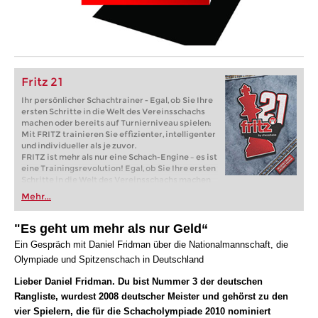
Fritz 21
Ihr persönlicher Schachtrainer - Egal, ob Sie Ihre
ersten Schritte in die Welt des Vereinsschachs
machen oder bereits auf Turnierniveau spielen:
Mit FRITZ trainieren Sie effizienter, intelligenter
und individueller als je zuvor.
FRITZ ist mehr als nur eine Schach-Engine – es ist
eine Trainingsrevolution! Egal, ob Sie Ihre ersten
Schritte in die Welt des Vereinsschachs machen
oder bereits auf Turnierniveau spielen: Mit
Mehr...
FRITZ trainieren Sie effizienter, intelligenter und
individueller als je zuvor.
"Es geht um mehr als nur Geld“
Ein Gespräch mit Daniel Fridman über die Nationalmannschaft, die
Olympiade und Spitzenschach in Deutschland
Lieber Daniel Fridman. Du bist Nummer 3 der deutschen
Rangliste, wurdest 2008 deutscher Meister und gehörst zu den
vier Spielern, die für die Schacholympiade 2010 nominiert