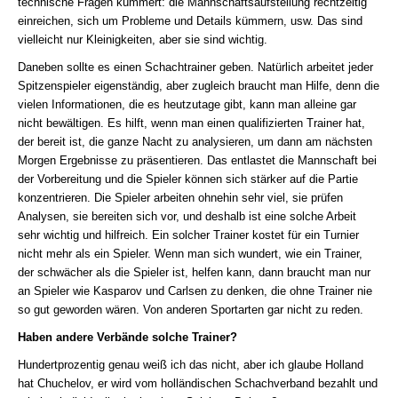
technische Fragen kümmert: die Mannschaftsaufstellung rechtzeitig
einreichen, sich um Probleme und Details kümmern, usw. Das sind
vielleicht nur Kleinigkeiten, aber sie sind wichtig.
Daneben sollte es einen Schachtrainer geben. Natürlich arbeitet jeder
Spitzenspieler eigenständig, aber zugleich braucht man Hilfe, denn die
vielen Informationen, die es heutzutage gibt, kann man alleine gar
nicht bewältigen. Es hilft, wenn man einen qualifizierten Trainer hat,
der bereit ist, die ganze Nacht zu analysieren, um dann am nächsten
Morgen Ergebnisse zu präsentieren. Das entlastet die Mannschaft bei
der Vorbereitung und die Spieler können sich stärker auf die Partie
konzentrieren. Die Spieler arbeiten ohnehin sehr viel, sie prüfen
Analysen, sie bereiten sich vor, und deshalb ist eine solche Arbeit
sehr wichtig und hilfreich. Ein solcher Trainer kostet für ein Turnier
nicht mehr als ein Spieler. Wenn man sich wundert, wie ein Trainer,
der schwächer als die Spieler ist, helfen kann, dann braucht man nur
an Spieler wie Kasparov und Carlsen zu denken, die ohne Trainer nie
so gut geworden wären. Von anderen Sportarten gar nicht zu reden.
Haben andere Verbände solche Trainer?
Hundertprozentig genau weiß ich das nicht, aber ich glaube Holland
hat Chuchelov, er wird vom holländischen Schachverband bezahlt und