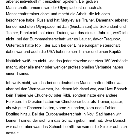
arbeitet individuell mit einzelnen Spielern. Bei großen
Mannschaftsturnieren wie der Olympiade ist er auch als
Mannschaftstrainer dabei und macht die Arbeit, die ich oben
beschriebe habe. Russland hat Motylev als Trainer, Dänemark arbeitet
bei der nächsten Olympiade mit Jan (Gustafsson) als Sekundant und
Trainer, Frankreich hat einen Trainer, wer das dieses Jahr ist, weiß ich
nicht, bei der Europameisterschaft war es Lautier, davor Tregubov,
Österreich hatte Ribli, der auch bei der Einzeleuropameisterschaft
dabei war und auch die USA haben einen Trainer und einen Kapitän.
Natürlich weiß ich nicht, wie das jeder einzelne der etwa 160 Verbände
macht, aber alle mehr oder weniger professionellen Verbände haben
einen Trainer.
Ich weiß nicht, wie das bei den deutschen Mannschaften früher war,
aber bei den Wettbewerben, bei denen ich dabei war, war Uwe Bönsch
kein Trainer wie Chuchelov oder Ribli, sondern hatte eine andere
Funktion. In Dresden hatten wir Christopher Lutz als Trainer, später,
als wir gute Chancen hatten, vorne zu landen, kam noch Fabian
Döttling hinzu. Bei der Europameisterschaft in Novi Sad hatten wir
keinen Trainer, der sich um das Schach gekümmert hat. Uwe Bönsch
war dabei, aber was das Schach betrifft, so waren die Spieler auf sich
gestellt.