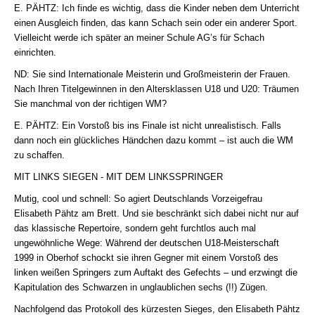
E. PÄHTZ: Ich finde es wichtig, dass die Kinder neben dem Unterricht
einen Ausgleich finden, das kann Schach sein oder ein anderer Sport.
Vielleicht werde ich später an meiner Schule AG’s für Schach
einrichten.
ND: Sie sind Internationale Meisterin und Großmeisterin der Frauen.
Nach Ihren Titelgewinnen in den Altersklassen U18 und U20: Träumen
Sie manchmal von der richtigen WM?
E. PÄHTZ: Ein Vorstoß bis ins Finale ist nicht unrealistisch. Falls
dann noch ein glückliches Händchen dazu kommt – ist auch die WM
zu schaffen.
MIT LINKS SIEGEN - MIT DEM LINKSSPRINGER
Mutig, cool und schnell: So agiert Deutschlands Vorzeigefrau
Elisabeth Pähtz am Brett. Und sie beschränkt sich dabei nicht nur auf
das klassische Repertoire, sondern geht furchtlos auch mal
ungewöhnliche Wege: Während der deutschen U18-Meisterschaft
1999 in Oberhof schockt sie ihren Gegner mit einem Vorstoß des
linken weißen Springers zum Auftakt des Gefechts – und erzwingt die
Kapitulation des Schwarzen in unglaublichen sechs (!!) Zügen.
Nachfolgend das Protokoll des kürzesten Sieges, den Elisabeth Pähtz