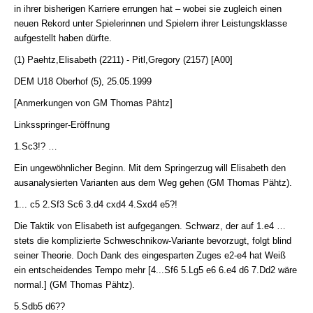
in ihrer bisherigen Karriere errungen hat – wobei sie zugleich einen
neuen Rekord unter Spielerinnen und Spielern ihrer Leistungsklasse
aufgestellt haben dürfte.
(1) Paehtz,Elisabeth (2211) - Pitl,Gregory (2157) [A00]
DEM U18 Oberhof (5), 25.05.1999
[Anmerkungen von GM Thomas Pähtz]
Linksspringer-Eröffnung
1.Sc3!? …
Ein ungewöhnlicher Beginn. Mit dem Springerzug will Elisabeth den
ausanalysierten Varianten aus dem Weg gehen (GM Thomas Pähtz).
1... c5 2.Sf3 Sc6 3.d4 cxd4 4.Sxd4 e5?!
Die Taktik von Elisabeth ist aufgegangen. Schwarz, der auf 1.e4 …
stets die komplizierte Schweschnikow-Variante bevorzugt, folgt blind
seiner Theorie. Doch Dank des eingesparten Zuges e2-e4 hat Weiß
ein entscheidendes Tempo mehr [4...Sf6 5.Lg5 e6 6.e4 d6 7.Dd2 wäre
normal.] (GM Thomas Pähtz).
5.Sdb5 d6??