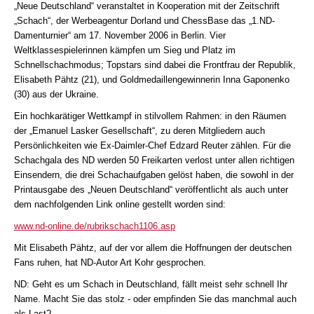
„Neue Deutschland“ veranstaltet in Kooperation mit der Zeitschrift
„Schach“, der Werbeagentur Dorland und ChessBase das „1.ND-
Damenturnier“ am 17. November 2006 in Berlin. Vier
Weltklassespielerinnen kämpfen um Sieg und Platz im
Schnellschachmodus; Topstars sind dabei die Frontfrau der Republik,
Elisabeth Pähtz (21), und Goldmedaillengewinnerin Inna Gaponenko
(30) aus der Ukraine.
Ein hochkarätiger Wettkampf in stilvollem Rahmen: in den Räumen
der „Emanuel Lasker Gesellschaft“, zu deren Mitgliedern auch
Persönlichkeiten wie Ex-Daimler-Chef Edzard Reuter zählen. Für die
Schachgala des ND werden 50 Freikarten verlost unter allen richtigen
Einsendern, die drei Schachaufgaben gelöst haben, die sowohl in der
Printausgabe des „Neuen Deutschland“ veröffentlicht als auch unter
dem nachfolgenden Link online gestellt worden sind:
www.nd-online.de/rubrikschach1106.asp
Mit Elisabeth Pähtz, auf der vor allem die Hoffnungen der deutschen
Fans ruhen, hat ND-Autor Art Kohr gesprochen.
ND: Geht es um Schach in Deutschland, fällt meist sehr schnell Ihr
Name. Macht Sie das stolz - oder empfinden Sie das manchmal auch
als Last?