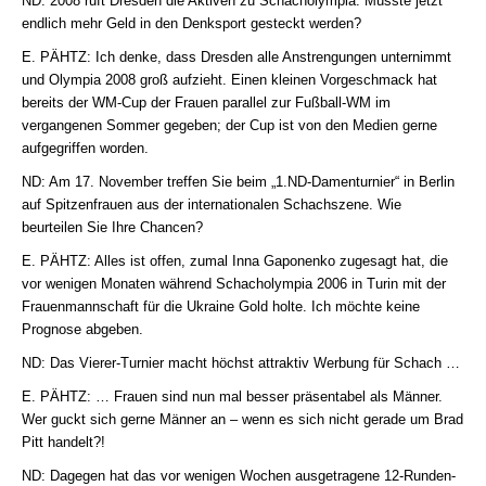
ND: 2008 ruft Dresden die Aktiven zu Schacholympia. Müsste jetzt
endlich mehr Geld in den Denksport gesteckt werden?
E. PÄHTZ: Ich denke, dass Dresden alle Anstrengungen unternimmt
und Olympia 2008 groß aufzieht. Einen kleinen Vorgeschmack hat
bereits der WM-Cup der Frauen parallel zur Fußball-WM im
vergangenen Sommer gegeben; der Cup ist von den Medien gerne
aufgegriffen worden.
ND: Am 17. November treffen Sie beim „1.ND-Damenturnier“ in Berlin
auf Spitzenfrauen aus der internationalen Schachszene. Wie
beurteilen Sie Ihre Chancen?
E. PÄHTZ: Alles ist offen, zumal Inna Gaponenko zugesagt hat, die
vor wenigen Monaten während Schacholympia 2006 in Turin mit der
Frauenmannschaft für die Ukraine Gold holte. Ich möchte keine
Prognose abgeben.
ND: Das Vierer-Turnier macht höchst attraktiv Werbung für Schach …
E. PÄHTZ: … Frauen sind nun mal besser präsentabel als Männer.
Wer guckt sich gerne Männer an – wenn es sich nicht gerade um Brad
Pitt handelt?!
ND: Dagegen hat das vor wenigen Wochen ausgetragene 12-Runden-