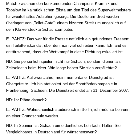
Match zwischen den konkurrierenden Champions Kramnik und
Topalow im kalmückischen Elista um den Titel des Superweltmeisters
für zweifelhaftes Aufsehen gesorgt. Die Duelle am Brett wurden
überlagert von „Toilet-Gate“: einem bizarren Streit um angeblich auf
dem Klo versteckte Schachcomputer.
E. PÄHTZ: Das war für die Presse natürlich ein gefundenes Fressen:
ein Toilettenskandal, über den man viel schreiben kann. Ich fand es
enttäuschend, dass der Wettkampf in diese Richtung eskaliert ist.
ND: Sie persönlich spielen nicht nur Schach, sondern dienen als
Zeitsoldatin beim Heer. Wie lange haben Sie sich verpflichtet?
E. PÄHTZ: Auf zwei Jahre, mein momentaner Dienstgrad ist
Obergefreite. Ich bin stationiert bei der Sportförderkompanie in
Frankenberg, Sachsen. Die Dienstzeit endet am 31. Dezember 2007.
ND: Ihr Pläne danach?
E. PÄHTZ: Wahrscheinlich studiere ich in Berlin, ich möchte Lehrerin
an einer Grundschule werden.
ND: In Spanien ist Schach ein ordentliches Lehrfach. Halten Sie
Vergleichbares in Deutschland für wünschenswert?