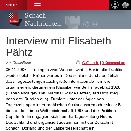
SHOP
TOGGLE
NAVIGATION
Schach
Nachrichten
Interview mit Elisabeth
Pähtz
von ChessBase
Gefällt mir!
|
0 Kommentare
06.11.2006 – Freitag in zwei Wochen wird in Berlin alte Tradition
wieder belebt. Früher war es in Deutschland durchaus üblich,
dass Tageszeitungen auch große internationale Turniere
organisierten, darunter ein Klassiker wie Berlin Tageblatt 1928
(Capablanca gewann, Marshall wurde Letzter, Tarrasch stieg
nach drei Runden aus). Turniere unter der Ägide von
Tageszeitungen im europäischen Ausland waren oder sind z.B.
die London Times Weltmeisterschaft 1993 und der Politiken
Cup. In Berlin engagiert sich nun die Tageszeitung Neues
Deutschland und organisiert zusammen mit der Zeitschrift
Schach, Dorland und der Laskergesellschaft ein