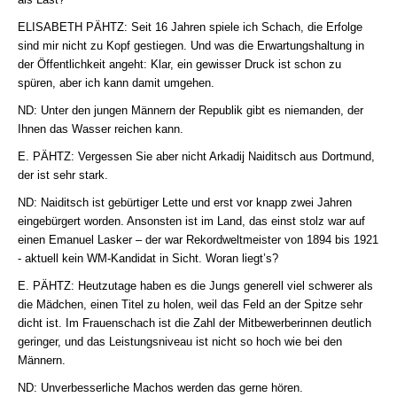
ELISABETH PÄHTZ: Seit 16 Jahren spiele ich Schach, die Erfolge
sind mir nicht zu Kopf gestiegen. Und was die Erwartungshaltung in
der Öffentlichkeit angeht: Klar, ein gewisser Druck ist schon zu
spüren, aber ich kann damit umgehen.
ND: Unter den jungen Männern der Republik gibt es niemanden, der
Ihnen das Wasser reichen kann.
E. PÄHTZ: Vergessen Sie aber nicht Arkadij Naiditsch aus Dortmund,
der ist sehr stark.
ND: Naiditsch ist gebürtiger Lette und erst vor knapp zwei Jahren
eingebürgert worden. Ansonsten ist im Land, das einst stolz war auf
einen Emanuel Lasker – der war Rekordweltmeister von 1894 bis 1921
- aktuell kein WM-Kandidat in Sicht. Woran liegt’s?
E. PÄHTZ: Heutzutage haben es die Jungs generell viel schwerer als
die Mädchen, einen Titel zu holen, weil das Feld an der Spitze sehr
dicht ist. Im Frauenschach ist die Zahl der Mitbewerberinnen deutlich
geringer, und das Leistungsniveau ist nicht so hoch wie bei den
Männern.
ND: Unverbesserliche Machos werden das gerne hören.