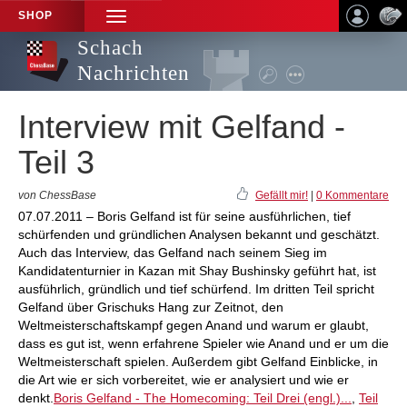
SHOP
TOGGLE
NAVIGATION
Schach
Nachrichten
Interview mit Gelfand -
Teil 3
von ChessBase
Gefällt mir!
|
0 Kommentare
07.07.2011 – Boris Gelfand ist für seine ausführlichen, tief
schürfenden und gründlichen Analysen bekannt und geschätzt.
Auch das Interview, das Gelfand nach seinem Sieg im
Kandidatenturnier in Kazan mit Shay Bushinsky geführt hat, ist
ausführlich, gründlich und tief schürfend. Im dritten Teil spricht
Gelfand über Grischuks Hang zur Zeitnot, den
Weltmeisterschaftskampf gegen Anand und warum er glaubt,
dass es gut ist, wenn erfahrene Spieler wie Anand und er um die
Weltmeisterschaft spielen. Außerdem gibt Gelfand Einblicke, in
die Art wie er sich vorbereitet, wie er analysiert und wie er
denkt.
Boris Gelfand - The Homecoming: Teil Drei (engl.)...
,
Teil