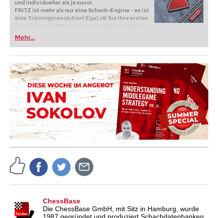
und individueller als je zuvor.
FRITZ ist mehr als nur eine Schach-Engine – es ist
eine Trainingsrevolution! Egal, ob Sie Ihre ersten
Schritte in die Welt des Vereinsschachs machen
oder bereits auf Turnierniveau spielen: Mit
Mehr...
FRITZ trainieren Sie effizienter, intelligenter und
individueller als je zuvor.
ChessBase
Die ChessBase GmbH, mit Sitz in Hamburg, wurde
1987 gegründet und produziert Schachdatenbanken