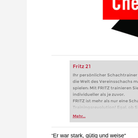
Fritz 21
Ihr persönlicher Schachtrainer -
die Welt des Vereinsschachs m
spielen: Mit FRITZ trainieren Sie
individueller als je zuvor.
FRITZ ist mehr als nur eine Sch
Trainingsrevolution! Egal, ob Si
Vereinsschachs machen oder ber
Mehr...
FRITZ trainieren Sie effizienter,
zuvor.
Er war stark, gütig und weise“
"