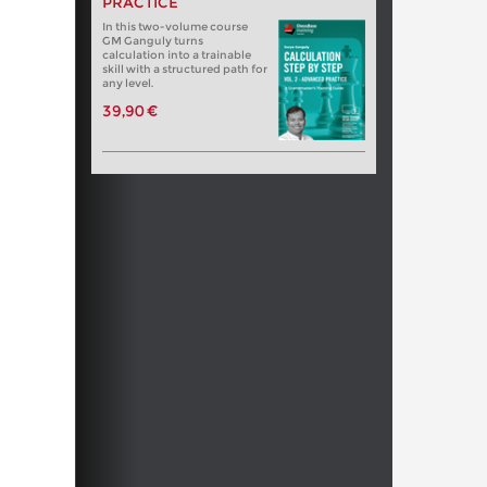
PRACTICE
In this two-volume course
GM Ganguly turns
calculation into a trainable
skill with a structured path for
any level.
39,90 €