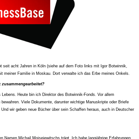
t seit acht Jahren in Köln (siehe auf dem Foto links mit Igor Botwinnik,
mit meiner Familie in Moskau. Dort verwalte ich das Erbe meines Onkels.
ik zusammengearbeitet?
s Lebens. Heute bin ich Direktor des Botwinnik-Fonds. Vor allem
u bewahren. Viele Dokumente, darunter wichtige Manuskripte oder Briefe
 Und wir geben neue Bücher über sein Schaffen heraus, auch in Deutscher
den Namen Michail Moisejewitschs trägt. Ich habe langjährige Erfahrungen