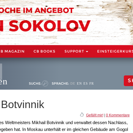
CB MAGAZIN
CB BOOKS
SUPPORT
EINSTEIGERKUR
en
S
SUCHE:
SPRACHE:
DE
EN
ES
FR
 Botvinnik
Gefällt mir!
|
0 Kommentare
 des Weltmeisters Mikhail Botvinnik und verwaltet dessen Nachlass,
egeben hat. In Moskau unterhält er im gleichen Gebäude am Gogol