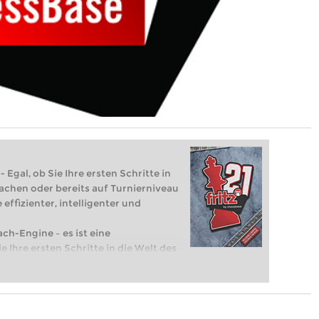
 Egal, ob Sie Ihre ersten Schritte in
achen oder bereits auf Turnierniveau
 effizienter, intelligenter und
ach-Engine – es ist eine
e Ihre ersten Schritte in die Welt des
eits auf Turnierniveau spielen: Mit
 intelligenter und individueller als je