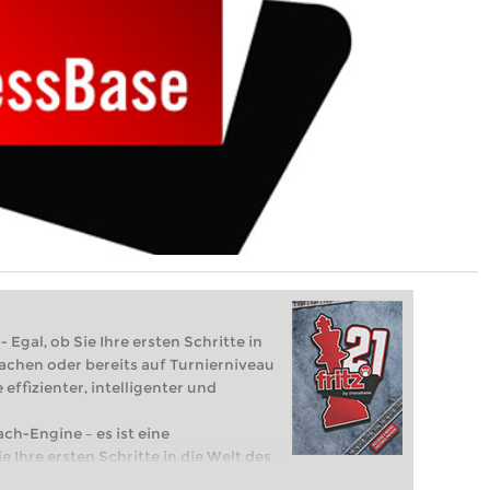
 Egal, ob Sie Ihre ersten Schritte in
achen oder bereits auf Turnierniveau
 effizienter, intelligenter und
ach-Engine – es ist eine
e Ihre ersten Schritte in die Welt des
eits auf Turnierniveau spielen: Mit