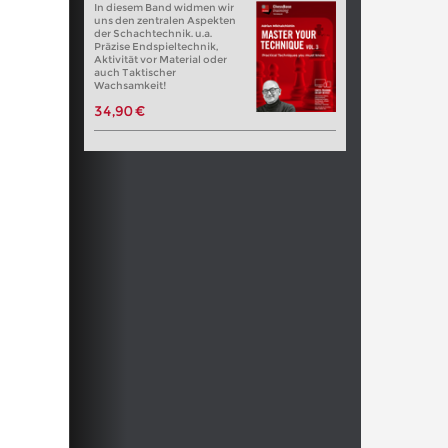
In diesem Band widmen wir
uns den zentralen Aspekten
der Schachtechnik. u.a.
Präzise Endspieltechnik,
Aktivität vor Material oder
auch Taktischer
Wachsamkeit!
34,90 €