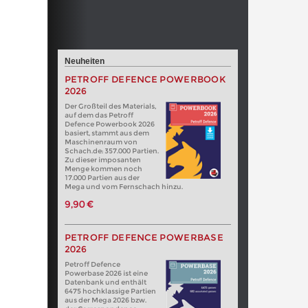
Neuheiten
PETROFF DEFENCE POWERBOOK
2026
Der Großteil des Materials,
auf dem das Petroff
Defence Powerbook 2026
basiert, stammt aus dem
Maschinenraum von
Schach.de: 357.000 Partien.
Zu dieser imposanten
Menge kommen noch
17.000 Partien aus der
Mega und vom Fernschach hinzu.
9,90 €
PETROFF DEFENCE POWERBASE
2026
Petroff Defence
Powerbase 2026 ist eine
Datenbank und enthält
6475 hochklassige Partien
aus der Mega 2026 bzw.