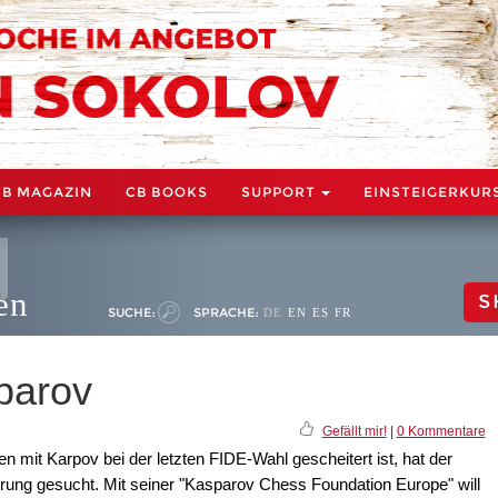
CB MAGAZIN
CB BOOKS
SUPPORT
EINSTEIGERKUR
en
S
SUCHE:
SPRACHE:
DE
EN
ES
FR
sparov
Gefällt mir!
|
0 Kommentare
it Karpov bei der letzten FIDE-Wahl gescheitert ist, hat der
rung gesucht. Mit seiner "Kasparov Chess Foundation Europe" will