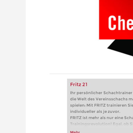
Fritz 21
Ihr persönlicher Schachtrainer -
die Welt des Vereinsschachs m
spielen: Mit FRITZ trainieren Sie
individueller als je zuvor.
FRITZ ist mehr als nur eine Sch
Trainingsrevolution! Egal, ob Si
Vereinsschachs machen oder ber
Mehr...