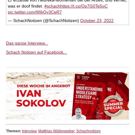
Er erzählte von Heureka-Momenten bei der Arbeit, und verriet,
was er doof findet.
#schach
https://t.co/Op7G0Te5oC
pic.twitter.com/MIkGy3CeR7
— SchachNotizen (@SchachNotizen)
October 23, 2022
Das ganze Interview...
Schach Notizen auf Facebook...
Themen:
Interview
,
Matthias Wüllenweber
,
Schachnotizen