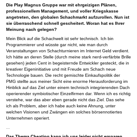
Die Play Magnus Gruppe war mit ehrgeizigen Plänen,
professionellem Management, und voller Kriegskasse
angetreten, den globalen Schachmarkt aufzurollen. Nun ist
sie überraschend schnell gescheitert. Woran hat es Ihrer
Meinung nach gelegen?
Mein Blick auf die Schachwelt ist sehr technisch. Ich bin
Programmierer und wüsste gar nicht, wie man durch
Veranstaltungen von Schachturnieren im Internet Geld verdient.
Ich hätte an deren Stelle (durch meine stark nerd-verfärbte Brille
gesehen) jeden Cent in begeisternde Entwickler gesteckt, die in
kreativer Eigeninitiative und mit Freude am Schach neue
Technologie bauen. Die recht gemischte Einkaufspolitik der
PMG stellte aus meiner Sicht eine enorme Herausforderung im
Hinblick auf das Ziel unter einem technisch integrierenden Dach
operierender symbiotischer Einzelfirmen dar. Wenn ich es richtig
verstehe, war das aber eben gerade nicht das Ziel. Das sehe
ich als Problem, aber ich habe auch keine Ahnung, unter
welchen Visionen und Zwängen ein solches börsennotiertes
Unternehmen operiert.
...
Das Thema Cheating kann ich uns leider nicht ersparen.