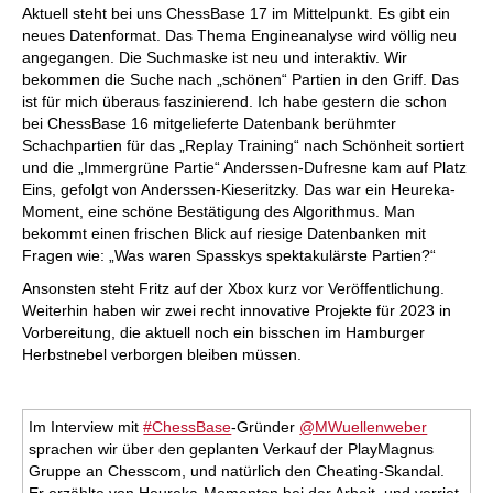
Aktuell steht bei uns ChessBase 17 im Mittelpunkt. Es gibt ein
neues Datenformat. Das Thema Engineanalyse wird völlig neu
angegangen. Die Suchmaske ist neu und interaktiv. Wir
bekommen die Suche nach „schönen“ Partien in den Griff. Das
ist für mich überaus faszinierend. Ich habe gestern die schon
bei ChessBase 16 mitgelieferte Datenbank berühmter
Schachpartien für das „Replay Training“ nach Schönheit sortiert
und die „Immergrüne Partie“ Anderssen-Dufresne kam auf Platz
Eins, gefolgt von Anderssen-Kieseritzky. Das war ein Heureka-
Moment, eine schöne Bestätigung des Algorithmus. Man
bekommt einen frischen Blick auf riesige Datenbanken mit
Fragen wie: „Was waren Spasskys spektakulärste Partien?“
Ansonsten steht Fritz auf der Xbox kurz vor Veröffentlichung.
Weiterhin haben wir zwei recht innovative Projekte für 2023 in
Vorbereitung, die aktuell noch ein bisschen im Hamburger
Herbstnebel verborgen bleiben müssen.
Im Interview mit
#ChessBase
-Gründer
@MWuellenweber
sprachen wir über den geplanten Verkauf der PlayMagnus
Gruppe an Chesscom, und natürlich den Cheating-Skandal.