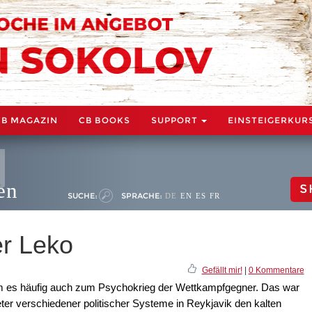
CB MAGAZIN
CB BOOKS
SUPPORT
EINSTEIGERKUR
en
S
SUCHE:
SPRACHE:
DE
EN
ES
FR
er Leko
Gefällt mir!
|
0 Kommentare
 es häufig auch zum Psychokrieg der Wettkampfgegner. Das war
eter verschiedener politischer Systeme in Reykjavik den kalten