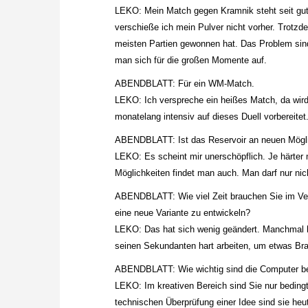
LEKO: Mein Match gegen Kramnik steht seit gut e
verschieße ich mein Pulver nicht vorher. Trotzd
meisten Partien gewonnen hat. Das Problem sind
man sich für die großen Momente auf.
ABENDBLATT: Für ein WM-Match.
LEKO: Ich verspreche ein heißes Match, da wird
monatelang intensiv auf dieses Duell vorbereit
ABENDBLATT: Ist das Reservoir an neuen Möglic
LEKO: Es scheint mir unerschöpflich. Je härter 
Möglichkeiten findet man auch. Man darf nur nich
ABENDBLATT: Wie viel Zeit brauchen Sie im Verg
eine neue Variante zu entwickeln?
LEKO: Das hat sich wenig geändert. Manchmal 
seinen Sekundanten hart arbeiten, um etwas Bra
ABENDBLATT: Wie wichtig sind die Computer bei
LEKO: Im kreativen Bereich sind Sie nur bedingt 
technischen Überprüfung einer Idee sind sie heut