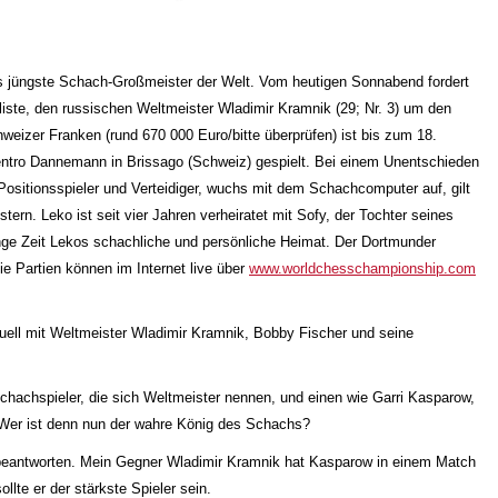
 jüngste Schach-Großmeister der Welt. Vom heutigen Sonnabend fordert
ste, den russischen Weltmeister Wladimir Kramnik (29; Nr. 3) um den
eizer Franken (rund 670 000 Euro/bitte überprüfen) ist bis zum 18.
entro Dannemann in Brissago (Schweiz) gespielt. Bei einem Unentschieden
 Positionsspieler und Verteidiger, wuchs mit dem Schachcomputer auf, gilt
rn. Leko ist seit vier Jahren verheiratet mit Sofy, der Tochter seines
nge Zeit Lekos schachliche und persönliche Heimat. Der Dortmunder
e Partien können im Internet live über
www.worldchesschampionship.com
ll mit Weltmeister Wladimir Kramnik, Bobby Fischer und seine
hachspieler, die sich Weltmeister nennen, und einen wie Garri Kasparow,
. Wer ist denn nun der wahre König des Schachs?
beantworten. Mein Gegner Wladimir Kramnik hat Kasparow in einem Match
llte er der stärkste Spieler sein.