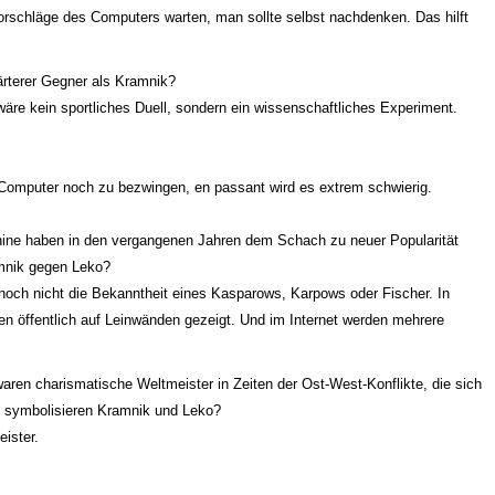
orschläge des Computers warten, man sollte selbst nachdenken. Das hilft
rterer Gegner als Kramnik?
äre kein sportliches Duell, sondern ein wissenschaftliches Experiment.
e Computer noch zu bezwingen, en passant wird es extrem schwierig.
e haben in den vergangenen Jahren dem Schach zu neuer Popularität
amnik gegen Leko?
noch nicht die Bekanntheit eines Kasparows, Karpows oder Fischer. In
en öffentlich auf Leinwänden gezeigt. Und im Internet werden mehrere
n charismatische Weltmeister in Zeiten der Ost-West-Konflikte, die sich
as symbolisieren Kramnik und Leko?
ister.