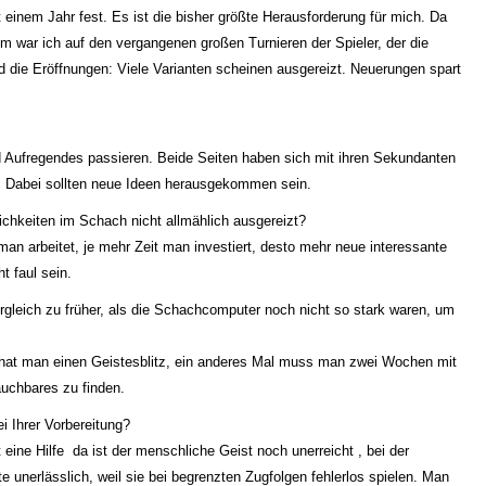
inem Jahr fest. Es ist die bisher größte Herausforderung für mich. Da
em war ich auf den vergangenen großen Turnieren der Spieler, der die
 die Eröffnungen: Viele Varianten scheinen ausgereizt. Neuerungen spart
 Aufregendes passieren. Beide Seiten haben sich mit ihren Sekundanten
et. Dabei sollten neue Ideen herausgekommen sein.
hkeiten im Schach nicht allmählich ausgereizt?
man arbeitet, je mehr Zeit man investiert, desto mehr neue interessante
t faul sein.
leich zu früher, als die Schachcomputer noch nicht so stark waren, um
hat man einen Geistesblitz, ein anderes Mal muss man zwei Wochen mit
uchbares zu finden.
 Ihrer Vorbereitung?
eine Hilfe da ist der menschliche Geist noch unerreicht , bei der
e unerlässlich, weil sie bei begrenzten Zugfolgen fehlerlos spielen. Man