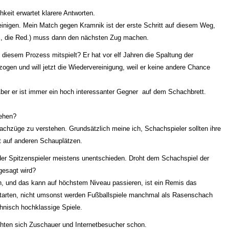
keit erwartet klarere Antworten.
einigen. Mein Match gegen Kramnik ist der erste Schritt auf diesem Weg,
IDE, die Red.) muss dann den nächsten Zug machen.
esem Prozess mitspielt? Er hat vor elf Jahren die Spaltung der
zogen und will jetzt die Wiedervereinigung, weil er keine andere Chance
er er ist immer ein hoch interessanter Gegner auf dem Schachbrett.
ehen?
hachzüge zu verstehen. Grundsätzlich meine ich, Schachspieler sollten ihre
t auf anderen Schauplätzen.
er Spitzenspieler meistens unentschieden. Droht dem Schachspiel der
gesagt wird?
 und das kann auf höchstem Niveau passieren, ist ein Remis das
ortarten, nicht umsonst werden Fußballspiele manchmal als Rasenschach
chnisch hochklassige Spiele.
en sich Zuschauer und Internetbesucher schon.