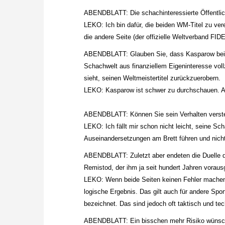
ABENDBLATT: Die schachinteressierte Öffentlich
LEKO: Ich bin dafür, die beiden WM-Titel zu ver
die andere Seite (der offizielle Weltverband F
ABENDBLATT: Glauben Sie, dass Kasparow bei di
Schachwelt aus finanziellem Eigeninteresse voll
sieht, seinen Weltmeistertitel zurückzuerobern.
LEKO: Kasparow ist schwer zu durchschauen. Ab
ABENDBLATT: Können Sie sein Verhalten verst
LEKO: Ich fällt mir schon nicht leicht, seine Sc
Auseinandersetzungen am Brett führen und nich
ABENDBLATT: Zuletzt aber endeten die Duelle d
Remistod, der ihm ja seit hundert Jahren voraus
LEKO: Wenn beide Seiten keinen Fehler machen,
logische Ergebnis. Das gilt auch für andere Sp
bezeichnet. Das sind jedoch oft taktisch und te
ABENDBLATT: Ein bisschen mehr Risiko wünscht