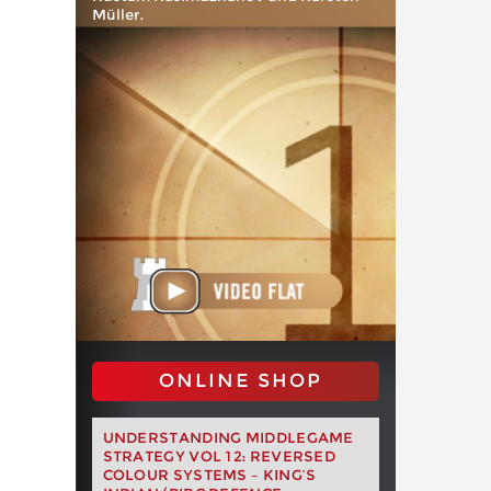
Müller.
ONLINE SHOP
UNDERSTANDING MIDDLEGAME
STRATEGY VOL 12: REVERSED
COLOUR SYSTEMS – KING’S