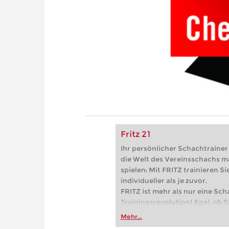
Fritz 21
Ihr persönlicher Schachtrainer -
die Welt des Vereinsschachs m
spielen: Mit FRITZ trainieren Sie
individueller als je zuvor.
FRITZ ist mehr als nur eine Sch
Trainingsrevolution! Egal, ob Si
Vereinsschachs machen oder ber
Mehr...
FRITZ trainieren Sie effizienter,