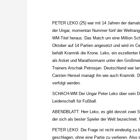
PETER LEKO (25) war mit 14 Jahren der damals
der Ungar, momentan Nummer fünf der Weltrangli
WM-Titel heraus. Das Match um eine Million Schw
Oktober auf 14 Partien angesetzt und wird im C
behält Kramnik die Krone. Leko, ein exzellenter
als Asket und Marathonmann unter den Großmeiste
Trainers Arschak Petrosjan. Deutschland war la
Carsten Hensel managt ihn wie auch Kramnik. Di
verfolgt werden.
SCHACH-WM Der Ungar Peter Leko über sein Due
Leidenschaft für Fußball.
ABENDBLATT: Herr Leko, es gibt derzeit zwei Sc
der sich als bester Spieler der Welt bezeichnet
PETER LEKO: Die Frage ist nicht eindeutig zu 
geschlagen, ohne eine Partie zu verlieren. Also so