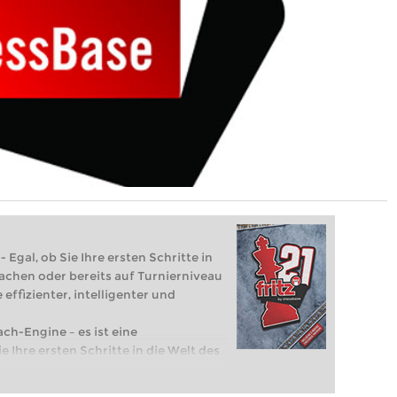
 Egal, ob Sie Ihre ersten Schritte in
achen oder bereits auf Turnierniveau
 effizienter, intelligenter und
ach-Engine – es ist eine
e Ihre ersten Schritte in die Welt des
eits auf Turnierniveau spielen: Mit
 intelligenter und individueller als je