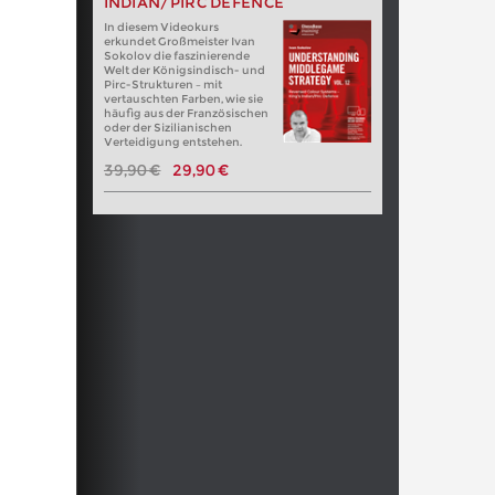
INDIAN/PIRC DEFENCE
In diesem Videokurs
erkundet Großmeister Ivan
Sokolov die faszinierende
Welt der Königsindisch- und
Pirc-Strukturen – mit
vertauschten Farben, wie sie
häufig aus der Französischen
oder der Sizilianischen
Verteidigung entstehen.
39,90 €
29,90 €