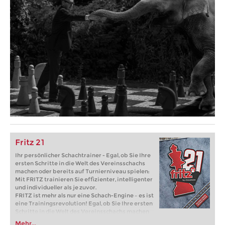
Fritz 21
Ihr persönlicher Schachtrainer - Egal, ob Sie Ihre
ersten Schritte in die Welt des Vereinsschachs
machen oder bereits auf Turnierniveau spielen:
Mit FRITZ trainieren Sie effizienter, intelligenter
und individueller als je zuvor.
FRITZ ist mehr als nur eine Schach-Engine – es ist
eine Trainingsrevolution! Egal, ob Sie Ihre ersten
Schritte in die Welt des Vereinsschachs machen
oder bereits auf Turnierniveau spielen: Mit
Mehr...