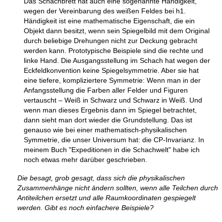
Das Schachbrett hat auch eine sogenannte Händigkeit,
wegen der Vereinbarung des weißen Feldes bei h1.
Händigkeit ist eine mathematische Eigenschaft, die ein
Objekt dann besitzt, wenn sein Spiegelbild mit dem Original
durch beliebige Drehungen nicht zur Deckung gebracht
werden kann. Prototypische Beispiele sind die rechte und
linke Hand. Die Ausgangsstellung im Schach hat wegen der
Eckfeldkonvention keine Spiegelsymmetrie. Aber sie hat
eine tiefere, kompliziertere Symmetrie: Wenn man in der
Anfangsstellung die Farben aller Felder und Figuren
vertauscht – Weiß in Schwarz und Schwarz in Weiß. Und
wenn man dieses Ergebnis dann im Spiegel betrachtet,
dann sieht man dort wieder die Grundstellung. Das ist
genauso wie bei einer mathematisch-physikalischen
Symmetrie, die unser Universum hat: die CP-Invarianz. In
meinem Buch "Expeditionen in die Schachwelt" habe ich
noch etwas mehr darüber geschrieben.
Die besagt, grob gesagt, dass sich die physikalischen
Zusammenhänge nicht ändern sollten, wenn alle Teilchen durch
Antiteilchen ersetzt und alle Raumkoordinaten gespiegelt
werden. Gibt es noch einfachere Beispiele?