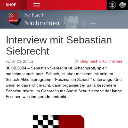
SHOP
TOGGLE
NAVIGATION
Schach
Nachrichten
Interview mit Sebastian
Siebrecht
von André Schulz
Gefällt mir!
|
0 Kommentare
06.02.2024 – Sebastian Siebrecht ist Schachprofi, spielt
manchmal auch noch Schach, ist aber meistens mit seinem
Schach-Aktionsprogramm "Faszination Schach" unterwegs. Und
wenn er das nicht macht, dann organsiert er ganz besondere
Schachturniere. Im Gespräch mit André Schulz erzählt der lange
Essener, was ihn gerade umtreibt.