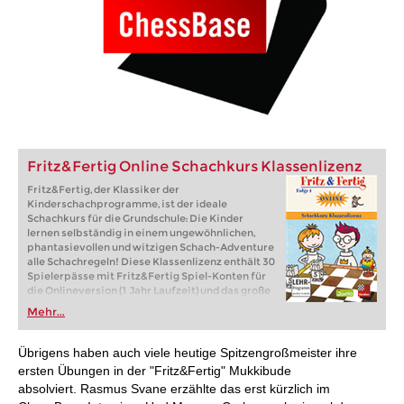
Fritz&Fertig Online Schachkurs Klassenlizenz
Fritz&Fertig, der Klassiker der
Kinderschachprogramme, ist der ideale
Schachkurs für die Grundschule: Die Kinder
lernen selbständig in einem ungewöhnlichen,
phantasievollen und witzigen Schach-Adventure
alle Schachregeln! Diese Klassenlizenz enthält 30
Spielerpässe mit Fritz&Fertig Spiel-Konten für
die Onlineversion (1 Jahr Laufzeit) und das große
Fritz&Fertig-Lehrer-Arbeitsbuch
Mehr...
Übrigens haben auch viele heutige Spitzengroßmeister ihre
ersten Übungen in der "Fritz&Fertig" Mukkibude
absolviert. Rasmus Svane erzählte das erst kürzlich im