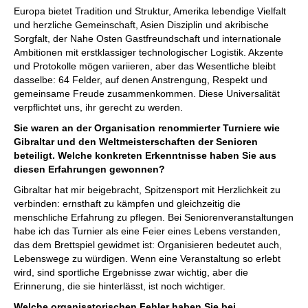
Kostenloses Videobeispiel:
Eröffnungen
Europa bietet Tradition und Struktur, Amerika lebendige Vielfalt
und herzliche Gemeinschaft, Asien Disziplin und akribische
Sorgfalt, der Nahe Osten Gastfreundschaft und internationale
Ambitionen mit erstklassiger technologischer Logistik. Akzente
und Protokolle mögen variieren, aber das Wesentliche bleibt
dasselbe: 64 Felder, auf denen Anstrengung, Respekt und
gemeinsame Freude zusammenkommen. Diese Universalität
verpflichtet uns, ihr gerecht zu werden.
Sie waren an der Organisation renommierter Turniere wie
Gibraltar und den Weltmeisterschaften der Senioren
beteiligt. Welche konkreten Erkenntnisse haben Sie aus
diesen Erfahrungen gewonnen?
Gibraltar hat mir beigebracht, Spitzensport mit Herzlichkeit zu
verbinden: ernsthaft zu kämpfen und gleichzeitig die
menschliche Erfahrung zu pflegen. Bei Seniorenveranstaltungen
habe ich das Turnier als eine Feier eines Lebens verstanden,
das dem Brettspiel gewidmet ist: Organisieren bedeutet auch,
Lebenswege zu würdigen. Wenn eine Veranstaltung so erlebt
wird, sind sportliche Ergebnisse zwar wichtig, aber die
Erinnerung, die sie hinterlässt, ist noch wichtiger.
Welche organisatorischen Fehler haben Sie bei