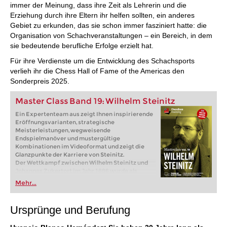
immer der Meinung, dass ihre Zeit als Lehrerin und die
Erziehung durch ihre Eltern ihr helfen sollten, ein anderes
Gebiet zu erkunden, das sie schon immer fasziniert hatte: die
Organisation von Schachveranstaltungen – ein Bereich, in dem
sie bedeutende berufliche Erfolge erzielt hat.
Für ihre Verdienste um die Entwicklung des Schachsports
verlieh ihr die Chess Hall of Fame of the Americas den
Sonderpreis 2025.
Master Class Band 19: Wilhelm Steinitz
Ein Expertenteam aus zeigt Ihnen inspirierende
Eröffnungsvarianten, strategische
Meisterleistungen, wegweisende
Endspielmanöver und mustergültige
Kombinationen im Videoformat und zeigt die
Glanzpunkte der Karriere von Steinitz.
Der Wettkampf zwischen Wilhelm Steinitz und
Johannes Zukertort im Jahr 1886 wurde als
erster Schachwettkampf um die
Mehr...
„Weltmeisterschaft im Schach“ geführt. Steinitz
gewann und wird seitdem als erster offizieller
Weltmeister der Schachgeschichte betrachtet.
Ursprünge und Berufung
Kostenloses Videobeispiel:
Die Steinitzsche
Restriktionsmethode