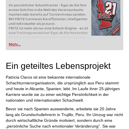
Ihr persönlicher Schachtrainer - Egal, ob Sie Ihre
ersten Schritte in die Welt des Vereinsschachs
machen oder bereits auf Turnierniveau spielen:
Mit FRITZ trainieren Sie effizienter, intelligenter
und individueller als je zuvor.
FRITZ ist mehr als nur eine Schach-Engine – es ist
eine Trainingsrevolution! Egal, ob Sie Ihre ersten
Schritte in die Welt des Vereinsschachs machen
oder bereits auf Turnierniveau spielen: Mit
Mehr...
FRITZ trainieren Sie effizienter, intelligenter und
individueller als je zuvor.
Ein geteiltes Lebensprojekt
Patricia Claros ist eine bekannte internationale
Schachturnierorganisatorin, die ursprünglich aus Peru stammt
und heute in Alicante, Spanien, lebt. Im Laufe ihrer 25-jährigen
Karriere wurde sie zu einer wichtige Persönlichkeit in der
nationalen und internationalen Schachwelt.
Bevor sie nach Spanien auswanderte, arbeitete sie 20 Jahre
lang als Grundschullehrerin in Trujillo, Peru. Ihr Umzug war nicht
durch wirtschaftliche Gründe motiviert, sondern durch eine
„persönliche Suche nach emotionaler Veränderung”. Sie war