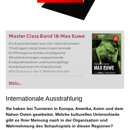
Master Class Band 18: Max Euwe
Ein Expertenteam aus vier internationalen
Titelträgern zeigt Ihnen inspirierende
Eröffnungsvarianten, strategische
Meisterleistungen, wegweisende
Endspielmanöver und mustergültige
Kombinationen im Videoformat.
Max Euwe war der 5. Weltmeister der
Schachgeschichte, nachdem er 1935 Alexander
Aljechin im Wettkampf um die
Mehr...
Weltmeisterschaft besiegen konnte. Von Beruf
Mathematiklehrer blieb Euwe Zeit seines
Lebens Amateur, war aber dennoch der beste
Internationale Ausstrahlung
Schachspieler der Niederlande und einer der
weltbesten Spieler. Mit zwölf niederländischen
Sie haben bei Turnieren in Europa, Amerika, Asien und dem
Landesmeisterschaften hält Euwe den Rekord.
Nach dem Gewinn der Weltmeisterschaft war
Nahen Osten gearbeitet. Welche kulturellen Unterschiede
Euwe eine Zeitlang auch der weltbeste Spieler.
gibt es Ihrer Meinung nach in der Organisation und
1937 verlor er den Titel im Revanchematch gegen
Wahrnehmung des Schachspiels in diesen Regionen?
Alexander Aljechin wieder.