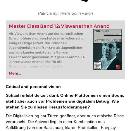
Patricia mit ihrem Sohn Aarón
Master Class Band 12: Viswanathan Anand
Als Viswanathan Anand auf der europäischen
Schachbühne erschien, hatte er in Indien schon
einige Erfolge erzielt, die indischen
Jugendmeisterschaften und als Jugendlicher
auch die Landesmeisterschaften der
Erwachsenen gewonnen. Mit gerade einmal 14
Jahren wurde Anand 1984 für die
Schacholympiade in die indische
Nationalmannschaft berufen. 1987 wurde er
Mehr...
Juniorenweltmeister, 1988 verlieh die die FIDE
dem 19-jährigen den Titel eines Großmeisters.
Critical and personal vision
Schach erlebt derzeit dank Online-Plattformen einen Boom,
steht aber auch vor Problemen wie digitalem Betrug. Wie
stehen Sie zu diesen Herausforderungen?
Die Digitalisierung hat Türen geöffnet, aber auch ethische Risse
verursacht. Die Antwort liegt in einer Kombination aus
Aufklärung (von der Basis aus), klaren Protokollen, Fairplay-