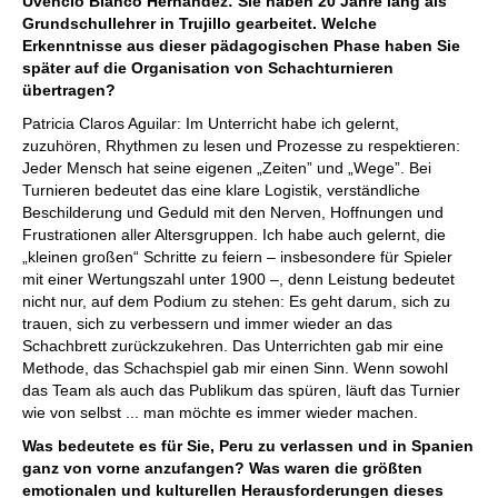
Uvencio Blanco Hernández: Sie haben 20 Jahre lang als
Kostenloses Videobeispiel:
Strategie Einführung
Grundschullehrer in Trujillo gearbeitet. Welche
Erkenntnisse aus dieser pädagogischen Phase haben Sie
später auf die Organisation von Schachturnieren
übertragen?
Patricia Claros Aguilar: Im Unterricht habe ich gelernt,
zuzuhören, Rhythmen zu lesen und Prozesse zu respektieren:
Jeder Mensch hat seine eigenen „Zeiten” und „Wege”. Bei
Turnieren bedeutet das eine klare Logistik, verständliche
Beschilderung und Geduld mit den Nerven, Hoffnungen und
Frustrationen aller Altersgruppen. Ich habe auch gelernt, die
„kleinen großen“ Schritte zu feiern – insbesondere für Spieler
mit einer Wertungszahl unter 1900 –, denn Leistung bedeutet
nicht nur, auf dem Podium zu stehen: Es geht darum, sich zu
trauen, sich zu verbessern und immer wieder an das
Schachbrett zurückzukehren. Das Unterrichten gab mir eine
Methode, das Schachspiel gab mir einen Sinn. Wenn sowohl
das Team als auch das Publikum das spüren, läuft das Turnier
wie von selbst ... man möchte es immer wieder machen.
Was bedeutete es für Sie, Peru zu verlassen und in Spanien
ganz von vorne anzufangen? Was waren die größten
emotionalen und kulturellen Herausforderungen dieses