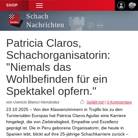
SHOP
TOGGLE
NAVIGATION
Schach
Nachrichten
Patricia Claros,
Schachorganisatorin:
"Niemals das
Wohlbefinden für ein
Spektakel opfern."
von Uvencio Blanco Hernández
Gefällt mir!
|
0 Kommentare
23.10.2025 – Von den Klassenzimmern in Trujillo bis zu den
Turniersälen Europas hat Patricia Claros Aguilar eine Karriere
hingelegt, die von Zielstrebigkeit, Empathie und Exzellenz
geprägt ist. Die in Peru geborene Organisatorin, die heute in
Spanien lebt, blickt auf ihre 25-jährige Schachkarriere zurück –