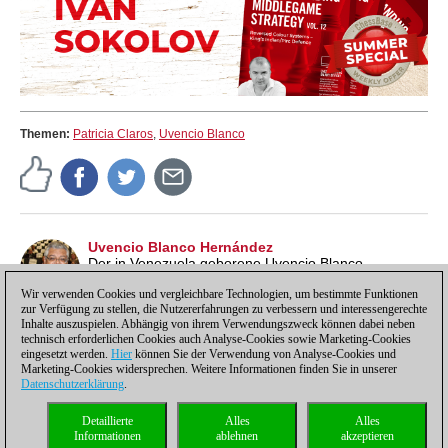
Themen:
Patricia Claros
,
Uvencio Blanco
Uvencio Blanco Hernández
Der in Venezuela geborene Uvencio Blanco
Hernández ist ein internationaler FIDE-Schiedsrichter
und -Organisator. Er ist Mitglied der Kommission
Wir verwenden Cookies und vergleichbare Technologien, um bestimmte Funktionen
zur Verfügung zu stellen, die Nutzererfahrungen zu verbessern und interessengerechte
"Schach in der Bildung" der FIDE.
Inhalte auszuspielen. Abhängig von ihrem Verwendungszweck können dabei neben
technisch erforderlichen Cookies auch Analyse-Cookies sowie Marketing-Cookies
eingesetzt werden.
Hier
können Sie der Verwendung von Analyse-Cookies und
Marketing-Cookies widersprechen. Weitere Informationen finden Sie in unserer
Datenschutzerklärung
.
Datenschutzhinweis
|
Impressum
|
Kontakt
|
Cookies Management
|
Lizenzen
|
Detaillierte
Alles
Alles
Compliance Hotline
|
Home
Informationen
ablehnen
akzeptieren