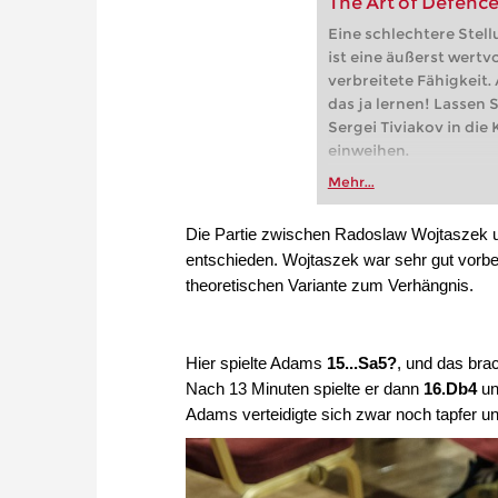
The Art of Defenc
Eine schlechtere Stell
ist eine äußerst wertv
verbreitete Fähigkeit
das ja lernen! Lassen
Sergei Tiviakov in die
einweihen.
Mehr...
Die Partie zwischen Radoslaw Wojtaszek 
entschieden. Wojtaszek war sehr gut vorber
theoretischen Variante zum Verhängnis.
Hier spielte Adams
15...Sa5?
, und das bra
Nach 13 Minuten spielte er dann
16.Db4
un
Adams verteidigte sich zwar noch tapfer u