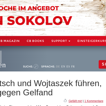
CB MAGAZIN
CB BOOKS
SUPPORT
EINSTEIGERKUR
en
S
SUCHE:
SPRACHE:
DE
EN
ES
FR
itsch und Wojtaszek führen,
gegen Gelfand
Gefällt mir!
|
1 Kommentare