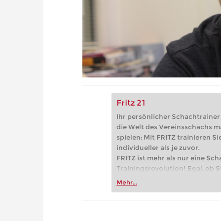
Fritz 21
Ihr persönlicher Schachtrainer -
die Welt des Vereinsschachs m
spielen: Mit FRITZ trainieren Sie
individueller als je zuvor.
FRITZ ist mehr als nur eine Sch
Trainingsrevolution! Egal, ob Si
Vereinsschachs machen oder ber
Mehr...
FRITZ trainieren Sie effizienter,
zuvor.