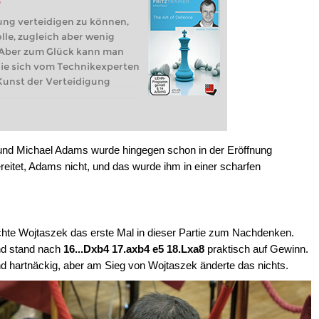
e
ung verteidigen zu können,
olle, zugleich aber wenig
. Aber zum Glück kann man
 Sie sich vom Technikexperten
 Kunst der Verteidigung
und Michael Adams wurde hingegen schon in der Eröffnung
eitet, Adams nicht, und das wurde ihm in einer scharfen
chte Wojtaszek das erste Mal in dieser Partie zum Nachdenken.
d stand nach
16...Dxb4 17.axb4 e5
18.Lxa8
praktisch auf Gewinn.
nd hartnäckig, aber am Sieg von Wojtaszek änderte das nichts.