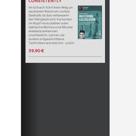
CONSISTENTLY
Im Schach führt kein Weg an
sauberem Rechnen vorbei.
Deshalb ist das verbessern
der Fähigkeit sich Varianten
im Kopf vorzustellen oder
taktische Motive und Muster
wiederzuerkennen
unerlässlich. Lernen sie
zudem ortgeschrittene
Techniken wie das hin- und h
39,90 €