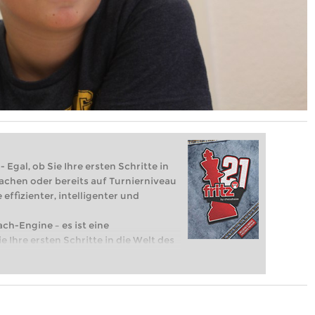
 Egal, ob Sie Ihre ersten Schritte in
achen oder bereits auf Turnierniveau
 effizienter, intelligenter und
ach-Engine – es ist eine
e Ihre ersten Schritte in die Welt des
eits auf Turnierniveau spielen: Mit
 intelligenter und individueller als je