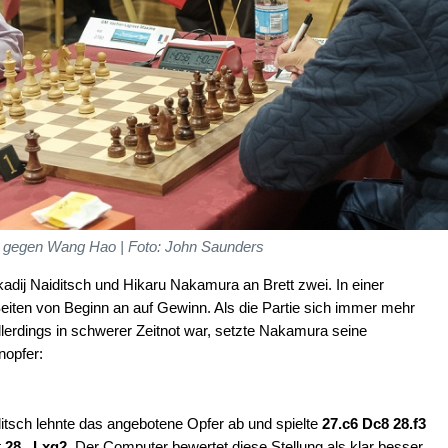
 gegen Wang Hao | Foto: John Saunders
kadij Naiditsch und Hikaru Nakamura an Brett zwei. In einer
Seiten von Beginn an auf Gewinn. Als die Partie sich immer mehr
llerdings in schwerer Zeitnot war, setzte Nakamura seine
nopfer:
tsch lehnte das angebotene Opfer ab und spielte
27.c6
Dc8 28.f3
t
28...Lxg2
. Der Computer bewertet diese Stellung als klar besser