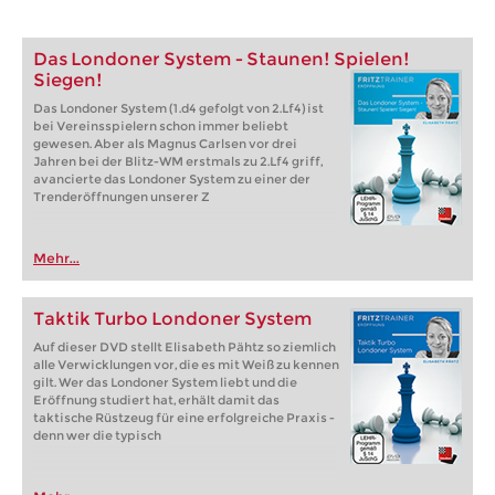
Das Londoner System - Staunen! Spielen!
Siegen!
Das Londoner System (1.d4 gefolgt von 2.Lf4) ist
bei Vereinsspielern schon immer beliebt
gewesen. Aber als Magnus Carlsen vor drei
Jahren bei der Blitz-WM erstmals zu 2.Lf4 griff,
avancierte das Londoner System zu einer der
Trenderöffnungen unserer Z
Mehr...
Taktik Turbo Londoner System
Auf dieser DVD stellt Elisabeth Pähtz so ziemlich
alle Verwicklungen vor, die es mit Weiß zu kennen
gilt. Wer das Londoner System liebt und die
Eröffnung studiert hat, erhält damit das
taktische Rüstzeug für eine erfolgreiche Praxis -
denn wer die typisch