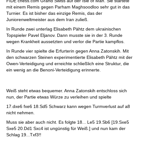
FIDE chess.com Grand Swiss auf der Isle of Man. Sie startete
mit einem Remis gegen Parham Maghsoodloo sehr gut in das
Turnier. Es ist bisher das einzige Remis, das der
Juniorenweltmeister aus dem Iran zuließ.
In Runde zwei unterlag Elisabeth Pähtz dem ukrainischen
Topspieler Pavel Eljanov. Dann musste sie in der 3. Runde
wegen Krankheit aussetzten und verlor die Partie kampflos.
In Runde vier spielte die Erfurterin gegen Anna Zatonskih. Mit
den schwarzen Steinen experimentierte Elisabeth Pähtz mit der
Owen-Verteidigung und erreichte schließlich eine Struktur, die
ein wenig an die Benoni-Verteidigung erinnerte.
Weiß steht etwas bequemer. Anna Zatonskih entschloss sich
nun, der Partie etwas Würze zu verleihen und spielte
17.dxe6 fxe6 18.Sd5 Schwarz kann wegen Turmverlust auf a8
nicht nehmen.
Muss sie aber auch nicht. Es folgte 18... Le5 19.Sb6 [19.Sxe5
Sxe5 20.Dd1 Sxc4 ist ungünstig für Weiß.] und nun kam der
Schlag 19...Txf3!!