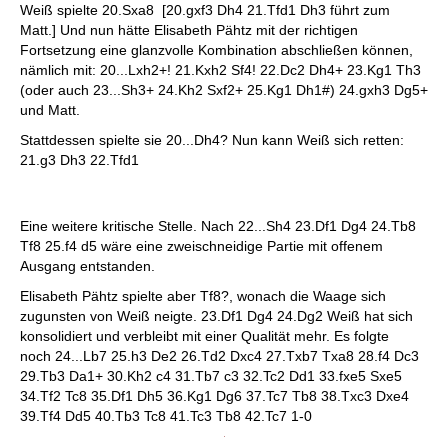
Weiß spielte 20.Sxa8 [20.gxf3 Dh4 21.Tfd1 Dh3 führt zum
Matt.] Und nun hätte Elisabeth Pähtz mit der richtigen
Fortsetzung eine glanzvolle Kombination abschließen können,
nämlich mit: 20...Lxh2+! 21.Kxh2 Sf4! 22.Dc2 Dh4+ 23.Kg1 Th3
(oder auch 23...Sh3+ 24.Kh2 Sxf2+ 25.Kg1 Dh1#) 24.gxh3 Dg5+
und Matt.
Stattdessen spielte sie 20...Dh4? Nun kann Weiß sich retten:
21.g3 Dh3 22.Tfd1
Eine weitere kritische Stelle. Nach 22...Sh4 23.Df1 Dg4 24.Tb8
Tf8 25.f4 d5 wäre eine zweischneidige Partie mit offenem
Ausgang entstanden.
Elisabeth Pähtz spielte aber Tf8?, wonach die Waage sich
zugunsten von Weiß neigte. 23.Df1 Dg4 24.Dg2 Weiß hat sich
konsolidiert und verbleibt mit einer Qualität mehr. Es folgte
noch 24...Lb7 25.h3 De2 26.Td2 Dxc4 27.Txb7 Txa8 28.f4 Dc3
29.Tb3 Da1+ 30.Kh2 c4 31.Tb7 c3 32.Tc2 Dd1 33.fxe5 Sxe5
34.Tf2 Tc8 35.Df1 Dh5 36.Kg1 Dg6 37.Tc7 Tb8 38.Txc3 Dxe4
39.Tf4 Dd5 40.Tb3 Tc8 41.Tc3 Tb8 42.Tc7 1-0