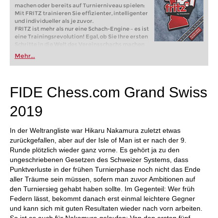
machen oder bereits auf Turnierniveau spielen:
Mit FRITZ trainieren Sie effizienter, intelligenter
und individueller als je zuvor.
FRITZ ist mehr als nur eine Schach-Engine – es ist
eine Trainingsrevolution! Egal, ob Sie Ihre ersten
Schritte in die Welt des Vereinsschachs machen
oder bereits auf Turnierniveau spielen: Mit
Mehr...
FRITZ trainieren Sie effizienter, intelligenter und
individueller als je zuvor.
FIDE Chess.com Grand Swiss
2019
In der Weltrangliste war Hikaru Nakamura zuletzt etwas
zurückgefallen, aber auf der Isle of Man ist er nach der 9.
Runde plötzlich wieder ganz vorne. Es gehört ja zu den
ungeschriebenen Gesetzen des Schweizer Systems, dass
Punktverluste in der frühen Turnierphase noch nicht das Ende
aller Träume sein müssen, sofern man zuvor Ambitionen auf
den Turniersieg gehabt haben sollte. Im Gegenteil: Wer früh
Federn lässt, bekommt danach erst einmal leichtere Gegner
und kann sich mit guten Resultaten wieder nach vorn arbeiten.