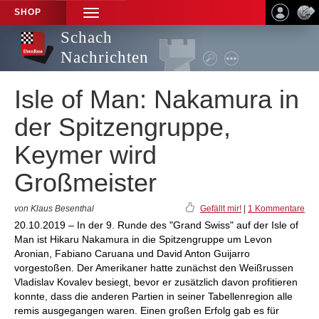
SHOP
TOGGLE
NAVIGATION
Schach
Nachrichten
Isle of Man: Nakamura in
der Spitzengruppe,
Keymer wird
Großmeister
von Klaus Besenthal
Gefällt mir!
|
1 Kommentare
20.10.2019 – In der 9. Runde des "Grand Swiss" auf der Isle of
Man ist Hikaru Nakamura in die Spitzengruppe um Levon
Aronian, Fabiano Caruana und David Anton Guijarro
vorgestoßen. Der Amerikaner hatte zunächst den Weißrussen
Vladislav Kovalev besiegt, bevor er zusätzlich davon profitieren
konnte, dass die anderen Partien in seiner Tabellenregion alle
remis ausgegangen waren. Einen großen Erfolg gab es für