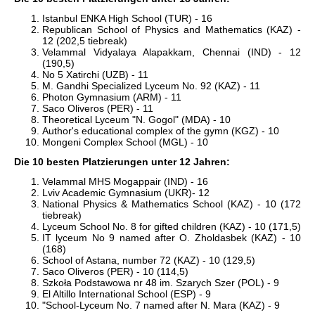
Istanbul ENKA High School (TUR) - 16
Republican School of Physics and Mathematics (KAZ) -
12 (202,5 tiebreak)
Velammal Vidyalaya Alapakkam, Chennai (IND) - 12
(190,5)
No 5 Xatirchi (UZB) - 11
M. Gandhi Specialized Lyceum No. 92 (KAZ) - 11
Photon Gymnasium (ARM) - 11
Saco Oliveros (PER) - 11
Theoretical Lyceum "N. Gogol" (MDA) - 10
Author's educational complex of the gymn (KGZ) - 10
Mongeni Complex School (MGL) - 10
Die 10 besten Platzierungen unter 12 Jahren:
Velammal MHS Mogappair (IND) - 16
Lviv Academic Gymnasium (UKR)- 12
National Physics & Mathematics School (KAZ) - 10 (172
tiebreak)
Lyceum School No. 8 for gifted children (KAZ) - 10 (171,5)
IT lyceum No 9 named after O. Zholdasbek (KAZ) - 10
(168)
School of Astana, number 72 (KAZ) - 10 (129,5)
Saco Oliveros (PER) - 10 (114,5)
Szkoła Podstawowa nr 48 im. Szarych Szer (POL) - 9
El Altillo International School (ESP) - 9
"School-Lyceum No. 7 named after N. Mara (KAZ) - 9