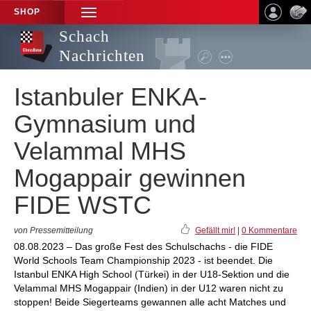
SHOP
TOGGLE
NAVIGATION
Schach
Nachrichten
Istanbuler ENKA-
Gymnasium und
Velammal MHS
Mogappair gewinnen
FIDE WSTC
von Pressemitteilung
Gefällt mir!
|
0 Kommentare
08.08.2023 – Das große Fest des Schulschachs - die FIDE
World Schools Team Championship 2023 - ist beendet. Die
Istanbul ENKA High School (Türkei) in der U18-Sektion und die
Velammal MHS Mogappair (Indien) in der U12 waren nicht zu
stoppen! Beide Siegerteams gewannen alle acht Matches und