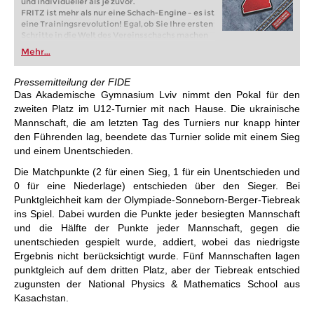
und individueller als je zuvor.
FRITZ ist mehr als nur eine Schach-Engine – es ist
eine Trainingsrevolution! Egal, ob Sie Ihre ersten
Schritte in die Welt des Vereinsschachs machen
oder bereits auf Turnierniveau spielen: Mit
Mehr...
FRITZ trainieren Sie effizienter, intelligenter und
individueller als je zuvor.
Pressemitteilung der FIDE
Das Akademische Gymnasium Lviv nimmt den Pokal für den
zweiten Platz im U12-Turnier mit nach Hause. Die ukrainische
Mannschaft, die am letzten Tag des Turniers nur knapp hinter
den Führenden lag, beendete das Turnier solide mit einem Sieg
und einem Unentschieden.
Die Matchpunkte (2 für einen Sieg, 1 für ein Unentschieden und
0 für eine Niederlage) entschieden über den Sieger. Bei
Punktgleichheit kam der Olympiade-Sonneborn-Berger-Tiebreak
ins Spiel. Dabei wurden die Punkte jeder besiegten Mannschaft
und die Hälfte der Punkte jeder Mannschaft, gegen die
unentschieden gespielt wurde, addiert, wobei das niedrigste
Ergebnis nicht berücksichtigt wurde. Fünf Mannschaften lagen
punktgleich auf dem dritten Platz, aber der Tiebreak entschied
zugunsten der National Physics & Mathematics School aus
Kasachstan.