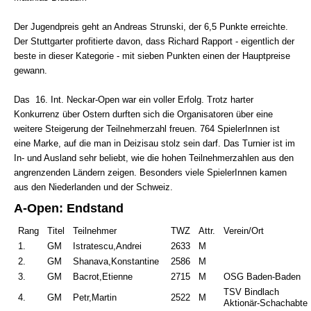
Der Jugendpreis geht an Andreas Strunski, der 6,5 Punkte erreichte.
Der Stuttgarter profitierte davon, dass Richard Rapport - eigentlich der
beste in dieser Kategorie - mit sieben Punkten einen der Hauptpreise
gewann.
Das 16. Int. Neckar-Open war ein voller Erfolg. Trotz harter
Konkurrenz über Ostern durften sich die Organisatoren über eine
weitere Steigerung der Teilnehmerzahl freuen. 764 SpielerInnen ist
eine Marke, auf die man in Deizisau stolz sein darf. Das Turnier ist im
In- und Ausland sehr beliebt, wie die hohen Teilnehmerzahlen aus den
angrenzenden Ländern zeigen. Besonders viele SpielerInnen kamen
aus den Niederlanden und der Schweiz.
A-Open: Endstand
Rang
Titel
Teilnehmer
TWZ
Attr.
Verein/Ort
1.
GM
Istratescu,Andrei
2633
M
2.
GM
Shanava,Konstantine
2586
M
3.
GM
Bacrot,Etienne
2715
M
OSG Baden-Baden
TSV Bindlach
4.
GM
Petr,Martin
2522
M
Aktionär-Schachabte