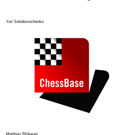
Yuri Solodovnichenko
Matthias Blübaum