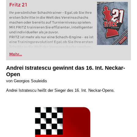
Fritz 21
Ihr persönlicher Schachtrainer - Egal, ob Sie Ihre
ersten Schritte in die Welt des Vereinsschachs
machen oder bereits auf Turnierniveau spielen:
Mit FRITZ trainieren Sie effizienter, intelligenter
und individueller als je zuvor.
FRITZ ist mehr als nur eine Schach-Engine – es ist
eine Trainingsrevolution! Egal, ob Sie Ihre ersten
Schritte in die Welt des Vereinsschachs machen
oder bereits auf Turnierniveau spielen: Mit
Mehr...
FRITZ trainieren Sie effizienter, intelligenter und
individueller als je zuvor.
Andrei Istratescu gewinnt das 16. Int. Neckar-
Open
von Georgios Souleidis
Andrei Istratescu heißt der Sieger des 16. Int. Neckar-Opens.