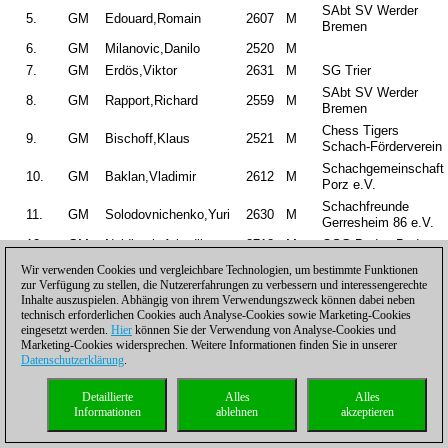
SAbt SV Werder
5.
GM
Edouard,Romain
2607
M
Bremen
6.
GM
Milanovic,Danilo
2520
M
7.
GM
Erdös,Viktor
2631
M
SG Trier
SAbt SV Werder
8.
GM
Rapport,Richard
2559
M
Bremen
Chess Tigers
9.
GM
Bischoff,Klaus
2521
M
Schach-Förderverein
Schachgemeinschaft
10.
GM
Baklan,Vladimir
2612
M
Porz e.V.
Schachfreunde
11.
GM
Solodovnichenko,Yuri
2630
M
Gerresheim 86 e.V.
12.
GM
Naiditsch,Arkadij
2718
M
OSG Baden-Baden
Schachclub
Wir verwenden Cookies und vergleichbare Technologien, um bestimmte Funktionen
13.
GM
Shishkin,Vadim
2498
M
Wiedenbrück
zur Verfügung zu stellen, die Nutzererfahrungen zu verbessern und interessengerechte
Inhalte auszuspielen. Abhängig von ihrem Verwendungszweck können dabei neben
14.
GM
Sanikidze,Tornike
2597
M
SG Trier
technisch erforderlichen Cookies auch Analyse-Cookies sowie Marketing-Cookies
15.
IM
Lindberg,Bengt
2418
M
eingesetzt werden.
Hier
können Sie der Verwendung von Analyse-Cookies und
Marketing-Cookies widersprechen. Weitere Informationen finden Sie in unserer
16.
IM
Strunski,Andreas
2328
M
Stuttgarter SF 1879
Datenschutzerklärung
.
17.
IM
Bok,Benjamin
2504
M
SC 1950 Remagen
SK 1947
Detaillierte
Alles
Alles
18.
Jaeschke,Benno
2224
M
Sandhausen e.V.
Informationen
ablehnen
akzeptieren
SV Saarbrücken
19.
IM
Philippe,Christophe
2416
M
1970 e.V.