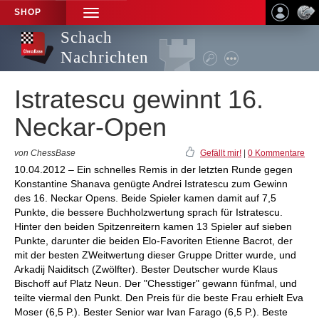
SHOP
TOGGLE
NAVIGATION
Schach
Nachrichten
Istratescu gewinnt 16.
Neckar-Open
von ChessBase
Gefällt mir!
|
0 Kommentare
10.04.2012 – Ein schnelles Remis in der letzten Runde gegen
Konstantine Shanava genügte Andrei Istratescu zum Gewinn
des 16. Neckar Opens. Beide Spieler kamen damit auf 7,5
Punkte, die bessere Buchholzwertung sprach für Istratescu.
Hinter den beiden Spitzenreitern kamen 13 Spieler auf sieben
Punkte, darunter die beiden Elo-Favoriten Etienne Bacrot, der
mit der besten ZWeitwertung dieser Gruppe Dritter wurde, und
Arkadij Naiditsch (Zwölfter). Bester Deutscher wurde Klaus
Bischoff auf Platz Neun. Der "Chesstiger" gewann fünfmal, und
teilte viermal den Punkt. Den Preis für die beste Frau erhielt Eva
Moser (6,5 P.). Bester Senior war Ivan Farago (6,5 P.). Beste