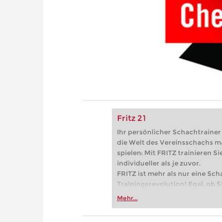
Fritz 21
Ihr persönlicher Schachtrainer -
die Welt des Vereinsschachs m
spielen: Mit FRITZ trainieren Sie
individueller als je zuvor.
FRITZ ist mehr als nur eine Sch
Trainingsrevolution! Egal, ob Si
Vereinsschachs machen oder ber
Mehr...
FRITZ trainieren Sie effizienter,
zuvor.