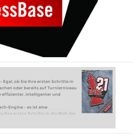
 Egal, ob Sie Ihre ersten Schritte in
achen oder bereits auf Turnierniveau
 effizienter, intelligenter und
ach-Engine – es ist eine
e Ihre ersten Schritte in die Welt des
eits auf Turnierniveau spielen: Mit
 intelligenter und individueller als je