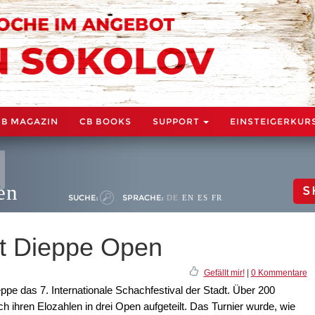
CB MAGAZIN
CB BOOKS
SUPPORT
EINSTEIGERKUR
en
S
SUCHE:
SPRACHE:
DE
EN
ES
FR
nt Dieppe Open
Gefällt mir!
|
0 Kommentare
ppe das 7. Internationale Schachfestival der Stadt. Über 200
ihren Elozahlen in drei Open aufgeteilt. Das Turnier wurde, wie