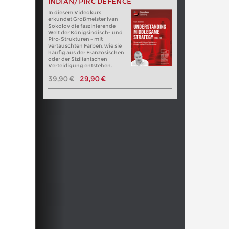
INDIAN/PIRC DEFENCE
In diesem Videokurs
erkundet Großmeister Ivan
Sokolov die faszinierende
Welt der Königsindisch- und
Pirc-Strukturen – mit
vertauschten Farben, wie sie
häufig aus der Französischen
oder der Sizilianischen
Verteidigung entstehen.
39,90 €
29,90 €