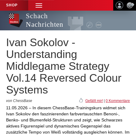
SHOP
TOGGLE
NAVIGATION
Schach
Nachrichten
Ivan Sokolov -
Understanding
Middlegame Strategy
Vol.14 Reversed Colour
Systems
von ChessBase
Gefällt mir!
|
0 Kommentare
11.05.2026 – In diesem ChessBase-Trainingskurs widmet sich
Ivan Sokolov den faszinierenden farbvertauschten Benoni-,
Benko- und Blumenfeld-Strukturen und zeigt, wie Schwarzes
aktives Figurenspiel und dynamisches Gegenspiel das
zusätzliche Tempo von Weiß vollständig ausgleichen können. Im