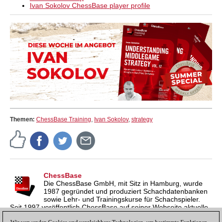
Kostenloses Beispielvideo:
Introduction
Ivan Sokolov ChessBase player profile
Kostenloses Beispielvideo:
Colour Reversed
Banoni - Game 1
Themen:
ChessBase Training
,
Ivan Sokolov
,
strategy
ChessBase
Die ChessBase GmbH, mit Sitz in Hamburg, wurde
1987 gegründet und produziert Schachdatenbanken
sowie Lehr- und Trainingskurse für Schachspieler.
Seit 1997 veröffentlich ChessBase auf seiner Webseite aktuelle
Nachrichten aus der Schachwelt. ChessBase News erscheint