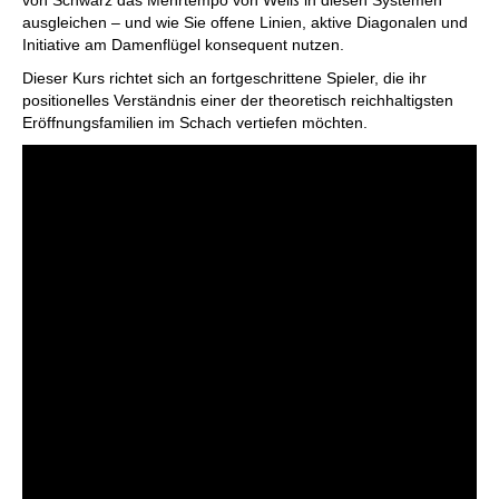
von Schwarz das Mehrtempo von Weiß in diesen Systemen
ausgleichen – und wie Sie offene Linien, aktive Diagonalen und
Initiative am Damenflügel konsequent nutzen.
Dieser Kurs richtet sich an fortgeschrittene Spieler, die ihr
positionelles Verständnis einer der theoretisch reichhaltigsten
Eröffnungsfamilien im Schach vertiefen möchten.