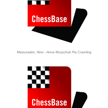
Maisuradze, Nino - Anna Muzychuk Pia Cramling