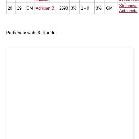
Stefanova
20
29
GM
Adhiban B.
2590
3½
1 - 0
3½
GM
Antoaneta
Partienauswahl 6. Runde