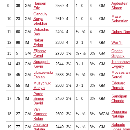
Hansen
Agdestein
9
39
GM
2559
4
1 - 0
4
GM
Eric
Simen
Ganguly
Maze
10
23
GM
Surya
2619
4
1 - 0
4
GM
Sebastien
Shekhar
Debashis
11
60
GM
2494
4
½ - ½
4
GM
Dubov Dani
Das
Nakar
12
98
IM
2398
4
0 - 1
4
GM
Wei Yi
Eylon
Eljanov
Oparin
13
5
GM
2733
3½
½ - ½
3½
GM
Pavel
Grigoriy
Spraggett
Tomashev
14
43
GM
2544
3½
0 - 1
3½
GM
Kevin
Evgeny
Libiszewski
Movsesian
15
45
GM
2533
3½
½ - ½
3½
GM
Fabien
Sergei
Muzychuk
Edouard
16
55
IM
2503
3½
0 - 1
3½
GM
Mariya
Romain
Pardo
Sandipan
17
75
IM
Simon
2450
3½
1 - 0
3½
GM
Chanda
David
Van
Pogonina
18
27
GM
Kampen
2602
3½
½ - ½
3½
WGM
Natalija
Robin
Zhukova
Salgado
19
77
GM
2449
3½
½ - ½
3½
GM
Natalia
Lopez Ivan