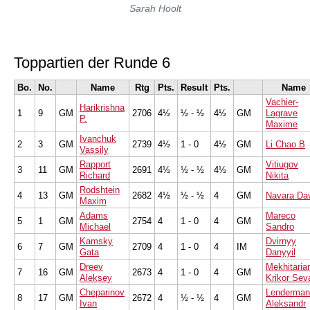
Sarah Hoolt
Toppartien der Runde 6
Bo.
No.
Name
Rtg
Pts.
Result
Pts.
Name
Vachier-
Harikrishna
1
9
GM
2706
4½
½ - ½
4½
GM
Lagrave
P.
Maxime
Ivanchuk
2
3
GM
2739
4½
1 - 0
4½
GM
Li Chao B
Vassily
Rapport
Vitiugov
3
11
GM
2691
4½
½ - ½
4½
GM
Richard
Nikita
Rodshtein
4
13
GM
2682
4½
½ - ½
4
GM
Navara Da
Maxim
Adams
Mareco
5
1
GM
2754
4
1 - 0
4
GM
Michael
Sandro
Kamsky
Dvirnyy
6
7
GM
2709
4
1 - 0
4
IM
Gata
Danyyil
Dreev
Mekhitaria
7
16
GM
2673
4
1 - 0
4
GM
Aleksey
Krikor Sev
Cheparinov
Lenderman
8
17
GM
2672
4
½ - ½
4
GM
Ivan
Aleksandr