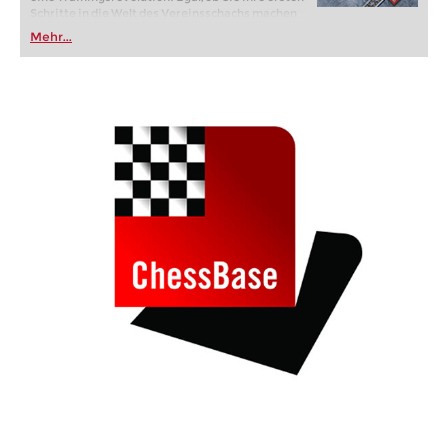
Schritte in die Welt des Vereinsschachs machen
oder bereits auf Turnierniveau spielen: Mit
Mehr...
FRITZ trainieren Sie effizienter, intelligenter und
individueller als je zuvor.