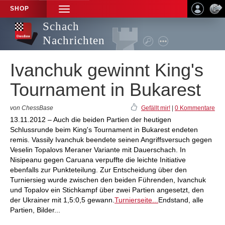
SHOP
TOGGLE
NAVIGATION
Schach
Nachrichten
Ivanchuk gewinnt King's
Tournament in Bukarest
von ChessBase
Gefällt mir!
|
0 Kommentare
13.11.2012 – Auch die beiden Partien der heutigen
Schlussrunde beim King's Tournament in Bukarest endeten
remis. Vassily Ivanchuk beendete seinen Angriffsversuch gegen
Veselin Topalovs Meraner Variante mit Dauerschach. In
Nisipeanu gegen Caruana verpuffte die leichte Initiative
ebenfalls zur Punkteteilung. Zur Entscheidung über den
Turniersieg wurde zwischen den beiden Führenden, Ivanchuk
und Topalov ein Stichkampf über zwei Partien angesetzt, den
der Ukrainer mit 1,5:0,5 gewann.
Turnierseite...
Endstand, alle
Partien, Bilder...