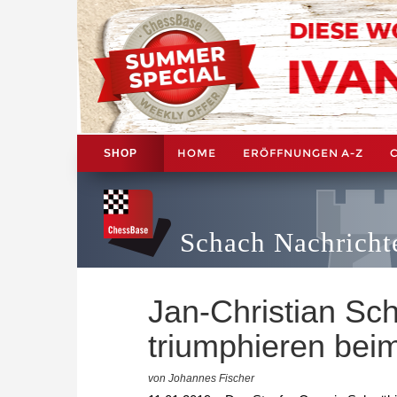
HOME
ERÖFFNUNGEN A-Z
SHOP
Schach Nachricht
Jan-Christian Sc
triumphieren bei
von Johannes Fischer