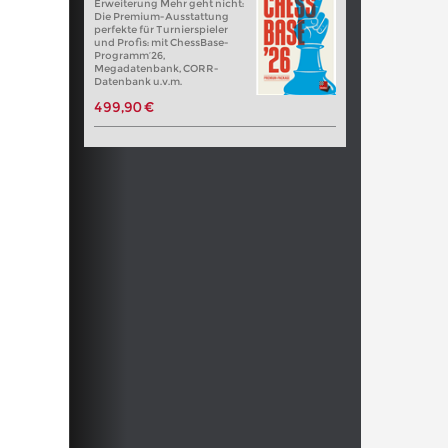
Erweiterung Mehr geht nicht:
Die Premium-Ausstattung
perfekte für Turnierspieler
und Profis: mit ChessBase-
Programm’26,
Megadatenbank, CORR-
Datenbank u.v.m.
499,90 €