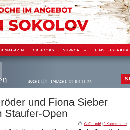
CB MAGAZIN
CB BOOKS
SUPPORT
EINSTEIGERKUR
en
S
SUCHE:
SPRACHE:
DE
EN
ES
FR
hröder und Fiona Sieber
m Staufer-Open
Gefällt mir!
|
0 Kommentare