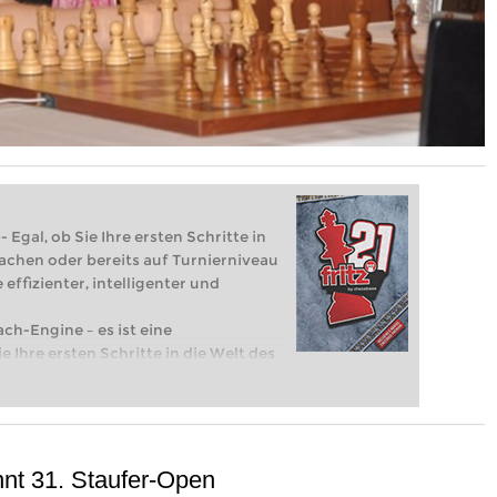
 Egal, ob Sie Ihre ersten Schritte in
achen oder bereits auf Turnierniveau
 effizienter, intelligenter und
ach-Engine – es ist eine
e Ihre ersten Schritte in die Welt des
eits auf Turnierniveau spielen: Mit
 intelligenter und individueller als je
nnt 31. Staufer-Open