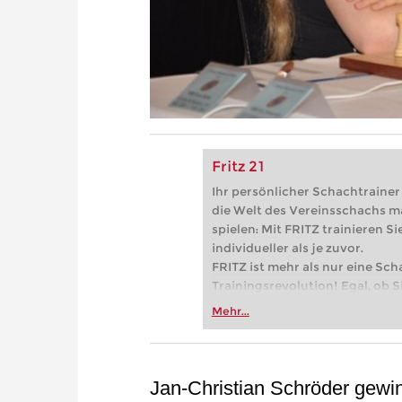
Fritz 21
Ihr persönlicher Schachtrainer -
die Welt des Vereinsschachs m
spielen: Mit FRITZ trainieren Sie
individueller als je zuvor.
FRITZ ist mehr als nur eine Sch
Trainingsrevolution! Egal, ob Si
Vereinsschachs machen oder ber
Mehr...
FRITZ trainieren Sie effizienter,
zuvor.
Jan-Christian Schröder gewi