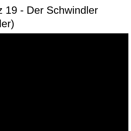
rds als Belohnung für Dich.
tz 19 - Der Schwindler
ler)