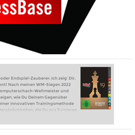
oder Endspiel-Zauberer: Ich zeig‘ Dir,
nnt! Nach meinen WM-Siegen 2022
 Computerschach-Weltmeister und
u zeigen, wie Du Deinem Gegenüber
einer innovativen Trainingsmethode
Persönlichkeiten, die Du aus Turnieren
he Angreifer, vorsichtige Feiglinge,
ewinnt man gegen sie? Dein Fritz zeigt
e Angriffe, Kombinationen oder Opfer