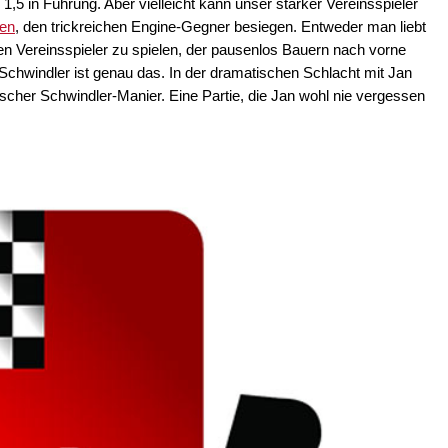
u 1,5 in Führung. Aber vielleicht kann unser starker Vereinsspieler
zen
, den trickreichen Engine-Gegner besiegen. Entweder man liebt
en Vereinsspieler zu spielen, der pausenlos Bauern nach vorne
 Schwindler ist genau das. In der dramatischen Schlacht mit Jan
ypischer Schwindler-Manier. Eine Partie, die Jan wohl nie vergessen