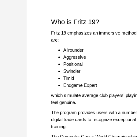
Who is Fritz 19?
Fritz 19 emphasizes an immersive method o
are:
Allrounder
Aggressive
Positional
Swindler
Timid
Endgame Expert
which simulate average club players' playin
feel genuine.
The program provides users with a number 
digital trade cards to recognize exceptiona
training.
The Computer Chess World Championship 20