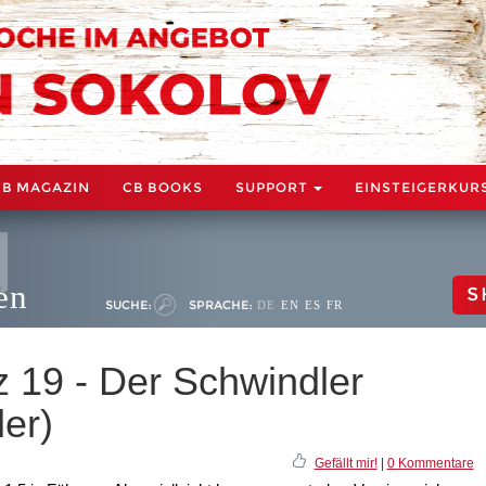
CB MAGAZIN
CB BOOKS
SUPPORT
EINSTEIGERKUR
en
S
SUCHE:
SPRACHE:
DE
EN
ES
FR
tz 19 - Der Schwindler
ler)
Gefällt mir!
|
0 Kommentare