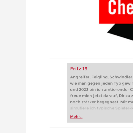
Fritz 19
Angreifer, Feigling, Schwindler 
wie man gegen jeden Typ gewi
und 2023 bin ich amtierender
freue mich jetzt darauf, Dir z
noch stärker begegnest. Mit m
simuliere ich typische Spieler-
und Onlineschach kennst: forsc
Mehr...
lahme Passivspieler, aber wie g
Dir wie es geht! Und für schön