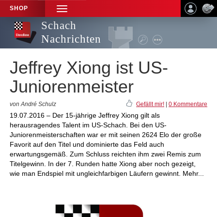
SHOP
TOGGLE
NAVIGATION
Schach
Nachrichten
Jeffrey Xiong ist US-
Juniorenmeister
von André Schulz
Gefällt mir!
|
0 Kommentare
19.07.2016 – Der 15-jährige Jeffrey Xiong gilt als
herausragendes Talent im US-Schach. Bei den US-
Juniorenmeisterschaften war er mit seinen 2624 Elo der große
Favorit auf den Titel und dominierte das Feld auch
erwartungsgemäß. Zum Schluss reichten ihm zwei Remis zum
Titelgewinn. In der 7. Runden hatte Xiong aber noch gezeigt,
wie man Endspiel mit ungleichfarbigen Läufern gewinnt. Mehr...