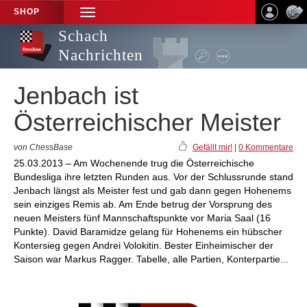
SHOP
TOGGLE
NAVIGATION
Schach
Nachrichten
Jenbach ist
Österreichischer Meister
von ChessBase
Gefällt mir!
|
0 Kommentare
25.03.2013 – Am Wochenende trug die Österreichische
Bundesliga ihre letzten Runden aus. Vor der Schlussrunde stand
Jenbach längst als Meister fest und gab dann gegen Hohenems
sein einziges Remis ab. Am Ende betrug der Vorsprung des
neuen Meisters fünf Mannschaftspunkte vor Maria Saal (16
Punkte). David Baramidze gelang für Hohenems ein hübscher
Kontersieg gegen Andrei Volokitin. Bester Einheimischer der
Saison war Markus Ragger. Tabelle, alle Partien, Konterpartie...