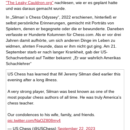
"The Leaky Cauldron.org"
nachlesen, wie er es geplant hatte
und was daraus gemacht wurde.
In „Silman´s Chess Odyssey“, 2022 erschienen, hinterließ er
selbst persönliche Erinnerungen, gemischt mit Porträts von
Spielern, denen er begegnete oder die er bewunderte. Daneben
verfasste er Hunderte Kolumnen für Chess.com. Als er vor drei
Jahren damit aufhörte, um sich anderen Dinge im Leben zu
widmen, ahnten Freunde, dass er ihm nicht gut ging. Am 21.
September starb er nach langer Krankheit, gab der US-
Schachverband auf Twitter bekannt: „Er war wahrlich Amerikas
Schachlehrer“
US Chess has learned that IM Jeremy Silman died earlier this
evening after a long illness.
A very strong player, Silman was best known as one of the
most popular chess authors of all time. He was truly America's
chess teacher.
Our condolences to his wife, family, and friends.
pic.twitter.com/NaOZ808my4
— US Chess (@USChess)
September 22, 2023