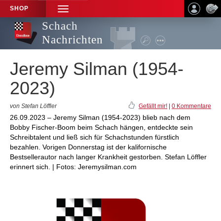
SHOP
TOGGLE
NAVIGATION
Schach
Nachrichten
Jeremy Silman (1954-
2023)
von Stefan Löffler
Gefällt mir!
|
0 Kommentare
26.09.2023 – Jeremy Silman (1954-2023) blieb nach dem
Bobby Fischer-Boom beim Schach hängen, entdeckte sein
Schreibtalent und ließ sich für Schachstunden fürstlich
bezahlen. Vorigen Donnerstag ist der kalifornische
Bestsellerautor nach langer Krankheit gestorben. Stefan Löffler
erinnert sich. | Fotos: Jeremysilman.com