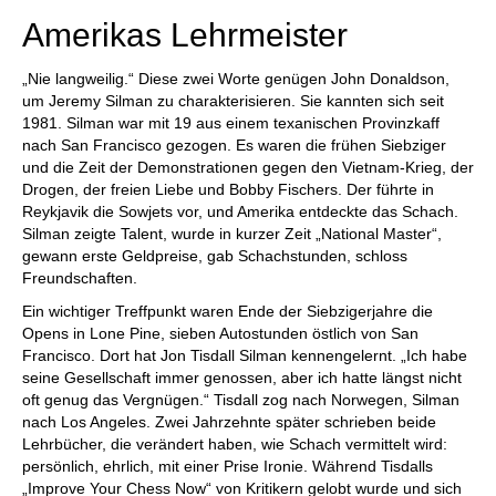
Amerikas Lehrmeister
„Nie langweilig.“ Diese zwei Worte genügen John Donaldson,
um Jeremy Silman zu charakterisieren. Sie kannten sich seit
1981. Silman war mit 19 aus einem texanischen Provinzkaff
nach San Francisco gezogen. Es waren die frühen Siebziger
und die Zeit der Demonstrationen gegen den Vietnam-Krieg, der
Drogen, der freien Liebe und Bobby Fischers. Der führte in
Reykjavik die Sowjets vor, und Amerika entdeckte das Schach.
Silman zeigte Talent, wurde in kurzer Zeit „National Master“,
gewann erste Geldpreise, gab Schachstunden, schloss
Freundschaften.
Ein wichtiger Treffpunkt waren Ende der Siebzigerjahre die
Opens in Lone Pine, sieben Autostunden östlich von San
Francisco. Dort hat Jon Tisdall Silman kennengelernt. „Ich habe
seine Gesellschaft immer genossen, aber ich hatte längst nicht
oft genug das Vergnügen.“ Tisdall zog nach Norwegen, Silman
nach Los Angeles. Zwei Jahrzehnte später schrieben beide
Lehrbücher, die verändert haben, wie Schach vermittelt wird:
persönlich, ehrlich, mit einer Prise Ironie. Während Tisdalls
„Improve Your Chess Now“ von Kritikern gelobt wurde und sich