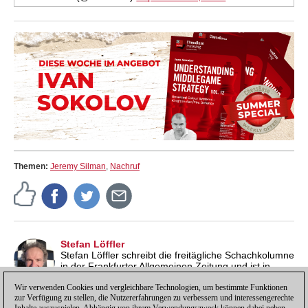
Themen:
Jeremy Silman
,
Nachruf
Stefan Löffler
Stefan Löffler schreibt die freitägliche Schachkolumne
in der Frankfurter Allgemeinen Zeitung und ist in
Nachfolge von Arno Nickel Herausgeber des
Schachkalender. Für ChessBase berichtet der Internationale
Wir verwenden Cookies und vergleichbare Technologien, um bestimmte Funktionen
zur Verfügung zu stellen, die Nutzererfahrungen zu verbessern und interessengerechte
Meister aus seiner Wahlheimat Portugal.