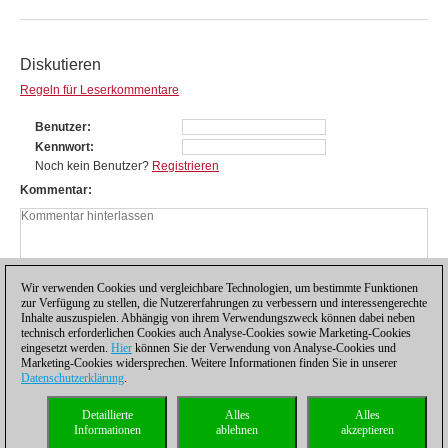
Diskutieren
Regeln für Leserkommentare
Benutzer
Kennwort
Noch kein Benutzer?
Registrieren
Kommentar
Wir verwenden Cookies und vergleichbare Technologien, um bestimmte Funktionen
zur Verfügung zu stellen, die Nutzererfahrungen zu verbessern und interessengerechte
Inhalte auszuspielen. Abhängig von ihrem Verwendungszweck können dabei neben
technisch erforderlichen Cookies auch Analyse-Cookies sowie Marketing-Cookies
eingesetzt werden.
Hier
können Sie der Verwendung von Analyse-Cookies und
Marketing-Cookies widersprechen. Weitere Informationen finden Sie in unserer
Datenschutzerklärung
.
Datenschutzhinweis
|
Impressum
|
Kontakt
|
Cookies Management
|
Lizenzen
|
Detaillierte
Alles
Alles
Compliance Hotline
|
Home
Informationen
ablehnen
akzeptieren
© 2017 ChessBase GmbH | Osterbekstraße 90a | 22083 Hamburg | Deutschland