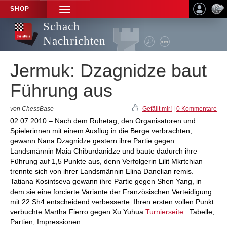
SHOP
TOGGLE
NAVIGATION
Schach
Nachrichten
Jermuk: Dzagnidze baut
Führung aus
von ChessBase
Gefällt mir!
|
0 Kommentare
02.07.2010 – Nach dem Ruhetag, den Organisatoren und
Spielerinnen mit einem Ausflug in die Berge verbrachten,
gewann Nana Dzagnidze gestern ihre Partie gegen
Landsmännin Maia Chiburdanidze und baute dadurch ihre
Führung auf 1,5 Punkte aus, denn Verfolgerin Lilit Mkrtchian
trennte sich von ihrer Landsmännin Elina Danelian remis.
Tatiana Kosintseva gewann ihre Partie gegen Shen Yang, in
dem sie eine forcierte Variante der Französischen Verteidigung
mit 22.Sh4 entscheidend verbesserte. Ihren ersten vollen Punkt
verbuchte Martha Fierro gegen Xu Yuhua.
Turnierseite...
Tabelle,
Partien, Impressionen...