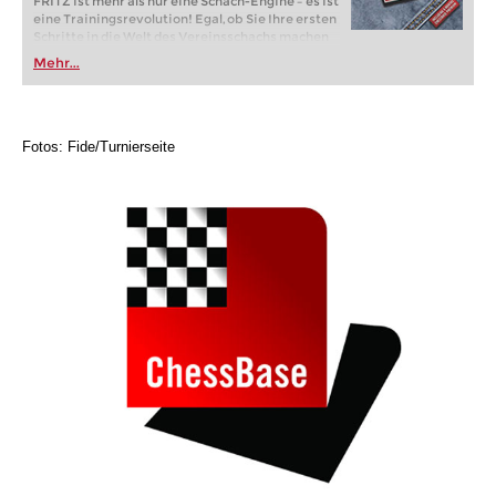
FRITZ ist mehr als nur eine Schach-Engine – es ist
eine Trainingsrevolution! Egal, ob Sie Ihre ersten
Schritte in die Welt des Vereinsschachs machen
oder bereits auf Turnierniveau spielen: Mit
Mehr...
FRITZ trainieren Sie effizienter, intelligenter und
individueller als je zuvor.
Fotos: Fide/Turnierseite