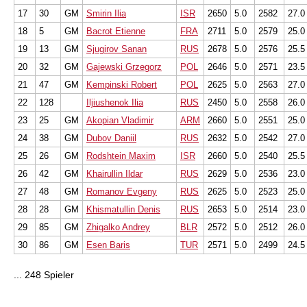
17
30
GM
Smirin Ilia
ISR
2650
5.0
2582
27.0
18
5
GM
Bacrot Etienne
FRA
2711
5.0
2579
25.0
19
13
GM
Sjugirov Sanan
RUS
2678
5.0
2576
25.5
20
32
GM
Gajewski Grzegorz
POL
2646
5.0
2571
23.5
21
47
GM
Kempinski Robert
POL
2625
5.0
2563
27.0
22
128
Iljiushenok Ilia
RUS
2450
5.0
2558
26.0
23
25
GM
Akopian Vladimir
ARM
2660
5.0
2551
25.0
24
38
GM
Dubov Daniil
RUS
2632
5.0
2542
27.0
25
26
GM
Rodshtein Maxim
ISR
2660
5.0
2540
25.5
26
42
GM
Khairullin Ildar
RUS
2629
5.0
2536
23.0
27
48
GM
Romanov Evgeny
RUS
2625
5.0
2523
25.0
28
28
GM
Khismatullin Denis
RUS
2653
5.0
2514
23.0
29
85
GM
Zhigalko Andrey
BLR
2572
5.0
2512
26.0
30
86
GM
Esen Baris
TUR
2571
5.0
2499
24.5
... 248 Spieler