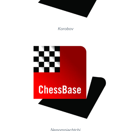
Korobov
Nepomniachtchi