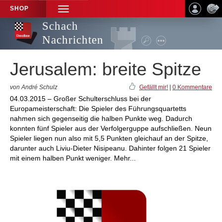
SHOP
TOGGLE
NAVIGATION
Schach
Nachrichten
Jerusalem: breite Spitze
von André Schulz
Gefällt mir!
|
0 Kommentare
04.03.2015 – Großer Schulterschluss bei der
Europameisterschaft: Die Spieler des Führungsquartetts
nahmen sich gegenseitig die halben Punkte weg. Dadurch
konnten fünf Spieler aus der Verfolgerguppe aufschließen. Neun
Spieler liegen nun also mit 5,5 Punkten gleichauf an der Spitze,
darunter auch Liviu-Dieter Nisipeanu. Dahinter folgen 21 Spieler
mit einem halben Punkt weniger. Mehr...