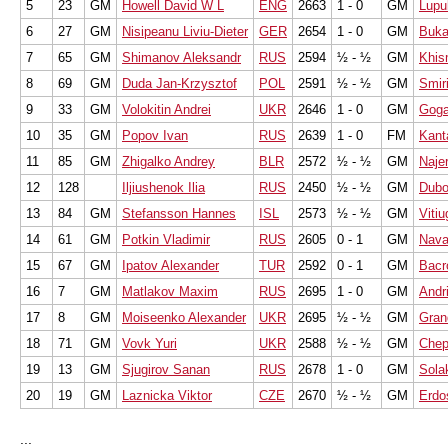
5
23
GM
Howell David W L
ENG
2663
1 - 0
GM
Lupu
6
27
GM
Nisipeanu Liviu-Dieter
GER
2654
1 - 0
GM
Buka
7
65
GM
Shimanov Aleksandr
RUS
2594
½ - ½
GM
Khis
8
69
GM
Duda Jan-Krzysztof
POL
2591
½ - ½
GM
Smiri
9
33
GM
Volokitin Andrei
UKR
2646
1 - 0
GM
Goga
10
35
GM
Popov Ivan
RUS
2639
1 - 0
FM
Kant
11
85
GM
Zhigalko Andrey
BLR
2572
½ - ½
GM
Naje
12
128
Iljiushenok Ilia
RUS
2450
½ - ½
GM
Dubo
13
84
GM
Stefansson Hannes
ISL
2573
½ - ½
GM
Vitiu
14
61
GM
Potkin Vladimir
RUS
2605
0 - 1
GM
Nava
15
67
GM
Ipatov Alexander
TUR
2592
0 - 1
GM
Bacr
16
7
GM
Matlakov Maxim
RUS
2695
1 - 0
GM
Andr
17
8
GM
Moiseenko Alexander
UKR
2695
½ - ½
GM
Gran
18
71
GM
Vovk Yuri
UKR
2588
½ - ½
GM
Chep
19
13
GM
Sjugirov Sanan
RUS
2678
1 - 0
GM
Sola
20
19
GM
Laznicka Viktor
CZE
2670
½ - ½
GM
Erdo
...