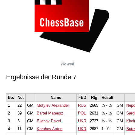
Howell
Ergebnisse der Runde 7
Bo.
No.
Name
FED
Rtg
Result
1
22
GM
Motylev Alexander
RUS
2665
½ - ½
GM
Nepo
2
39
GM
Bartel Mateusz
POL
2631
½ - ½
GM
Sarg
3
3
GM
Eljanov Pavel
UKR
2727
½ - ½
GM
Khair
4
11
GM
Korobov Anton
UKR
2687
1 - 0
GM
Suto