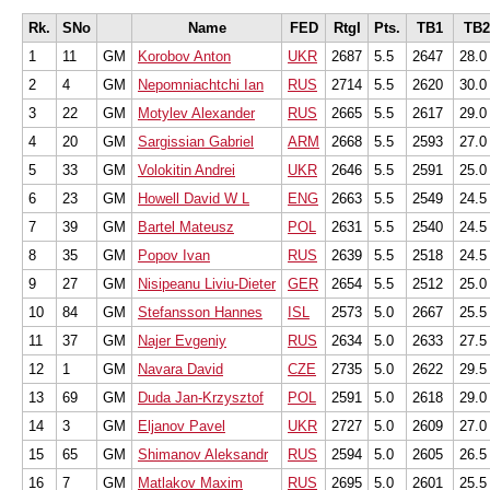
Rk.
SNo
Name
FED
RtgI
Pts.
TB1
TB
1
11
GM
Korobov Anton
UKR
2687
5.5
2647
28.0
2
4
GM
Nepomniachtchi Ian
RUS
2714
5.5
2620
30.0
3
22
GM
Motylev Alexander
RUS
2665
5.5
2617
29.0
4
20
GM
Sargissian Gabriel
ARM
2668
5.5
2593
27.0
5
33
GM
Volokitin Andrei
UKR
2646
5.5
2591
25.0
6
23
GM
Howell David W L
ENG
2663
5.5
2549
24.5
7
39
GM
Bartel Mateusz
POL
2631
5.5
2540
24.5
8
35
GM
Popov Ivan
RUS
2639
5.5
2518
24.5
9
27
GM
Nisipeanu Liviu-Dieter
GER
2654
5.5
2512
25.0
10
84
GM
Stefansson Hannes
ISL
2573
5.0
2667
25.5
11
37
GM
Najer Evgeniy
RUS
2634
5.0
2633
27.5
12
1
GM
Navara David
CZE
2735
5.0
2622
29.5
13
69
GM
Duda Jan-Krzysztof
POL
2591
5.0
2618
29.0
14
3
GM
Eljanov Pavel
UKR
2727
5.0
2609
27.0
15
65
GM
Shimanov Aleksandr
RUS
2594
5.0
2605
26.5
16
7
GM
Matlakov Maxim
RUS
2695
5.0
2601
25.5