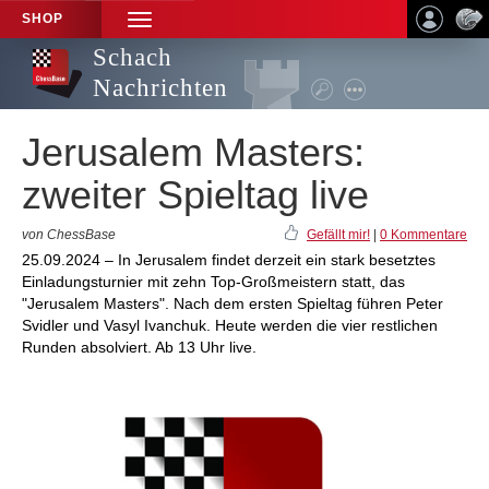
SHOP
TOGGLE
NAVIGATION
Schach
Nachrichten
Jerusalem Masters:
zweiter Spieltag live
von ChessBase
Gefällt mir!
|
0 Kommentare
25.09.2024 – In Jerusalem findet derzeit ein stark besetztes
Einladungsturnier mit zehn Top-Großmeistern statt, das
"Jerusalem Masters". Nach dem ersten Spieltag führen Peter
Svidler und Vasyl Ivanchuk. Heute werden die vier restlichen
Runden absolviert. Ab 13 Uhr live.