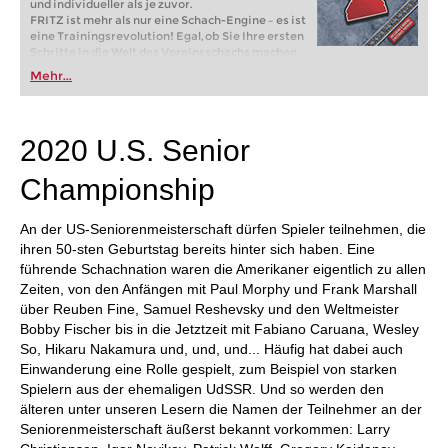
und individueller als je zuvor.
FRITZ ist mehr als nur eine Schach-Engine – es ist
eine Trainingsrevolution! Egal, ob Sie Ihre ersten
Schritte in die Welt des Vereinsschachs machen
oder bereits auf Turnierniveau spielen: Mit
Mehr...
FRITZ trainieren Sie effizienter, intelligenter und
individueller als je zuvor.
2020 U.S. Senior
Championship
An der US-Seniorenmeisterschaft dürfen Spieler teilnehmen, die
ihren 50-sten Geburtstag bereits hinter sich haben. Eine
führende Schachnation waren die Amerikaner eigentlich zu allen
Zeiten, von den Anfängen mit Paul Morphy und Frank Marshall
über Reuben Fine, Samuel Reshevsky und den Weltmeister
Bobby Fischer bis in die Jetztzeit mit Fabiano Caruana, Wesley
So, Hikaru Nakamura und, und, und... Häufig hat dabei auch
Einwanderung eine Rolle gespielt, zum Beispiel von starken
Spielern aus der ehemaligen UdSSR. Und so werden den
älteren unter unseren Lesern die Namen der Teilnehmer an der
Seniorenmeisterschaft äußerst bekannt vorkommen: Larry