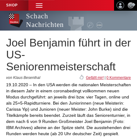
SHOP
TOGGLE
NAVIGATION
Schach
Nachrichten
Joel Benjamin führt in der
US-
Seniorenmeisterschaft
von Klaus Besenthal
Gefällt mir!
|
0 Kommentare
19.10.2020 – In den USA werden die nationalen Meisterschaften
in diesem Jahr in einem coronabedingt vollkommen neuen
Modus durchgeführt: an jeweils drei bzw. vier Tagen, online und
als 25+5-Rapidturniere. Bei den Juniorinnen (neue Meisterin:
Carissa Yip) und Junioren (neuer Meister: John Burke) sind die
Titelkämpfe bereits beendet. Zurzeit läuft das Seniorenturnier, in
dem nach 6 von 9 Runden Großmeister Joel Benjamin (Foto:
IBM Archives) alleine an der Spitze steht. Die ausstehenden drei
Runden werden heute (ab 20 Uhr deutscher Zeit) gespielt.