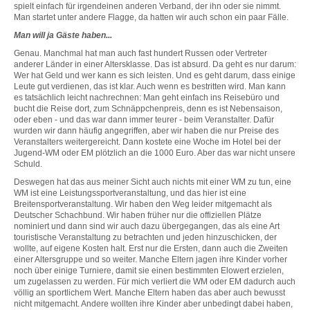
spielt einfach für irgendeinen anderen Verband, der ihn oder sie nimmt.
Man startet unter andere Flagge, da hatten wir auch schon ein paar Fälle.
Man will ja Gäste haben...
Genau. Manchmal hat man auch fast hundert Russen oder Vertreter
anderer Länder in einer Altersklasse. Das ist absurd. Da geht es nur darum:
Wer hat Geld und wer kann es sich leisten. Und es geht darum, dass einige
Leute gut verdienen, das ist klar. Auch wenn es bestritten wird. Man kann
es tatsächlich leicht nachrechnen: Man geht einfach ins Reisebüro und
bucht die Reise dort, zum Schnäppchenpreis, denn es ist Nebensaison,
oder eben - und das war dann immer teurer - beim Veranstalter. Dafür
wurden wir dann häufig angegriffen, aber wir haben die nur Preise des
Veranstalters weitergereicht. Dann kostete eine Woche im Hotel bei der
Jugend-WM oder EM plötzlich an die 1000 Euro. Aber das war nicht unsere
Schuld.
Deswegen hat das aus meiner Sicht auch nichts mit einer WM zu tun, eine
WM ist eine Leistungssportveranstaltung, und das hier ist eine
Breitensportveranstaltung. Wir haben den Weg leider mitgemacht als
Deutscher Schachbund. Wir haben früher nur die offiziellen Plätze
nominiert und dann sind wir auch dazu übergegangen, das als eine Art
touristische Veranstaltung zu betrachten und jeden hinzuschicken, der
wollte, auf eigene Kosten halt. Erst nur die Ersten, dann auch die Zweiten
einer Altersgruppe und so weiter. Manche Eltern jagen ihre Kinder vorher
noch über einige Turniere, damit sie einen bestimmten Elowert erzielen,
um zugelassen zu werden. Für mich verliert die WM oder EM dadurch auch
völlig an sportlichem Wert. Manche Eltern haben das aber auch bewusst
nicht mitgemacht. Andere wollten ihre Kinder aber unbedingt dabei haben,