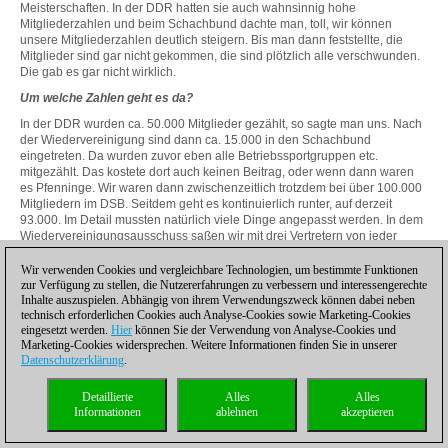
Meisterschaften. In der DDR hatten sie auch wahnsinnig hohe
Mitgliederzahlen und beim Schachbund dachte man, toll, wir können
unsere Mitgliederzahlen deutlich steigern. Bis man dann feststellte, die
Mitglieder sind gar nicht gekommen, die sind plötzlich alle verschwunden.
Die gab es gar nicht wirklich.
Um welche Zahlen geht es da?
In der DDR wurden ca. 50.000 Mitglieder gezählt, so sagte man uns. Nach
der Wiedervereinigung sind dann ca. 15.000 in den Schachbund
eingetreten. Da wurden zuvor eben alle Betriebssportgruppen etc.
mitgezählt. Das kostete dort auch keinen Beitrag, oder wenn dann waren
es Pfenninge. Wir waren dann zwischenzeitlich trotzdem bei über 100.000
Mitgliedern im DSB. Seitdem geht es kontinuierlich runter, auf derzeit
93.000. Im Detail mussten natürlich viele Dinge angepasst werden. In dem
Wiedervereinigungsausschuss saßen wir mit drei Vertretern von jeder
Seite, bei uns waren das Klaus Deventer, Rainer Dambach und ich. Dort
haben wir das dann besprochen. Die DDR hatte ja ein irres Meisterschafts-
Wir verwenden Cookies und vergleichbare Technologien, um bestimmte Funktionen
und Ligasystem. Die Schachfreunde in der DDR konnten nicht international
zur Verfügung zu stellen, die Nutzererfahrungen zu verbessern und interessengerechte
spielen. Also hat man zum Ausgleich viele Spielmöglichkeiten geschaffen,
Inhalte auszuspielen. Abhängig von ihrem Verwendungszweck können dabei neben
technisch erforderlichen Cookies auch Analyse-Cookies sowie Marketing-Cookies
Pioniermeisterschaften, etc. Das konnten wir ja nicht alles übernehmen.
eingesetzt werden.
Hier
können Sie der Verwendung von Analyse-Cookies und
Natürlich wollten sie möglichst viel retten.
Marketing-Cookies widersprechen. Weitere Informationen finden Sie in unserer
Ein weiteres interessantes Thema ist das Mädchenschach, oder
Datenschutzerklärung
.
Frauenschach. Mädchen spielen ja auch erstmal gerne Schach. Es gibt
viele Mädchen, die auch im Wettbewerb gerne spielen. Aber irgendwann
Detaillierte
Alles
Alles
hören sie auf, und es bleiben nur die Jungs übrig. Woran liegt das? Was
Informationen
ablehnen
akzeptieren
kann man tun, um mehr Mädchen im Schach zu halten und damit später
mehr Frauen zu haben, die Schach spielen? Dabei haben wir doch