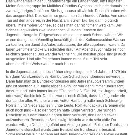
Das war damals in der Jugendherberge ein Langenhorn, am Flughafen.
Meine Schachgruppe im Matthias-Claudius-Gymnasium feierte damals ihr
zwanzigjähriges Jubiläum. Sie ist genauso alt wie ich. Deshalb haben wir
das ausgerichtet. Das war im so genannten Jahrhundert-Winter. Von einem
Tag auf den anderen, in der Nacht, am letzten Tag, lag dann plötzlich
überall meterhoher Schnee, so dass man gar nicht mehr weg kam. Der
Schnee lag wirklich zwei Meter hoch. Aus den Fenstern der
Jugendherberge im Erdgeschoss sah man nur noch Schneewände. Wir
waren den ganzen Vormittag beschäftigt, mit der Kaffeemaschine Wasser
zu kochen, um damit die Autos aufzutauen, die alle zugefroren waren. Da
lagen Zentimeter dicke Eisschichten drauf. Am Abend zuvor hatte es noch
reichlich geregnet. Das war der Wahnsinn. Die meisten Züge sind ja auch
ausgefallen. Und alle Teilnehmer kamen nur auf zum Teil sehr
abenteuerliche Weise wieder nach Hause.
In die Jugendarbeit bin noch früher eingestiegen, mit 14 Jahren. 1979 bin
ich dann Vorsitzender des Hamburger Schachjugendbundes geworden.
Dann fährt man zu Bundeskongressen und Jahreshauptversammlungen
und ist praktisch auf Bundesebene aktiv. Ich war dann immer überrascht,
dass ich dort unter immer lauten "Greisen" saß. "Das ist jetzt Jugendarbeit,
oder was," dachte ich. Damals war es noch üblich, dass die Jugendwarte
der Länder alles Rentner waren. Außer Hamburg hatte noch Schleswig-
Holstein und Niedersachsen junge Leute. Rolf Hundack aus Bremen war
auch noch jung - also der Norden hatte junge Vertreter. Die "jungen
Rebellen" aus dem Norden haben dann versucht, den Laden etwas
aufzumischen. Besonders Schleswig-Holstein war da sehr aktiv. Da
wurden witzige Debatten geführt und Anträge gestellt. Bei einer Deutschen
Jugendmeisterschaft wurde zum Beispiel die Bundeswehr besucht.
Schleswig-Holstein hat dann auf dem Jugendkongress den Antrag gestellt,