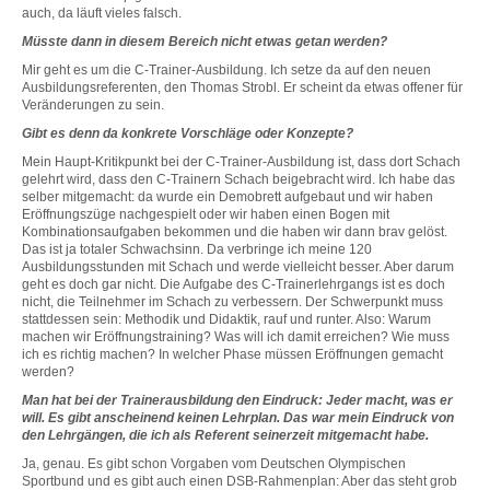
auch, da läuft vieles falsch.
Müsste dann in diesem Bereich nicht etwas getan werden?
Mir geht es um die C-Trainer-Ausbildung. Ich setze da auf den neuen
Ausbildungsreferenten, den Thomas Strobl. Er scheint da etwas offener für
Veränderungen zu sein.
Gibt es denn da konkrete Vorschläge oder Konzepte?
Mein Haupt-Kritikpunkt bei der C-Trainer-Ausbildung ist, dass dort Schach
gelehrt wird, dass den C-Trainern Schach beigebracht wird. Ich habe das
selber mitgemacht: da wurde ein Demobrett aufgebaut und wir haben
Eröffnungszüge nachgespielt oder wir haben einen Bogen mit
Kombinationsaufgaben bekommen und die haben wir dann brav gelöst.
Das ist ja totaler Schwachsinn. Da verbringe ich meine 120
Ausbildungsstunden mit Schach und werde vielleicht besser. Aber darum
geht es doch gar nicht. Die Aufgabe des C-Trainerlehrgangs ist es doch
nicht, die Teilnehmer im Schach zu verbessern. Der Schwerpunkt muss
stattdessen sein: Methodik und Didaktik, rauf und runter. Also: Warum
machen wir Eröffnungstraining? Was will ich damit erreichen? Wie muss
ich es richtig machen? In welcher Phase müssen Eröffnungen gemacht
werden?
Man hat bei der Trainerausbildung den Eindruck: Jeder macht, was er
will. Es gibt anscheinend keinen Lehrplan. Das war mein Eindruck von
den Lehrgängen, die ich als Referent seinerzeit mitgemacht habe.
Ja, genau. Es gibt schon Vorgaben vom Deutschen Olympischen
Sportbund und es gibt auch einen DSB-Rahmenplan: Aber das steht grob