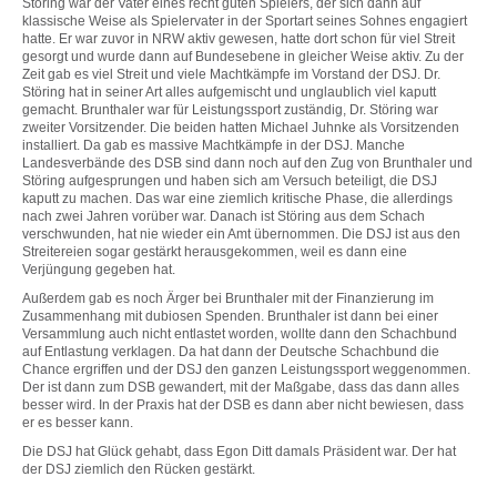
Störing war der Vater eines recht guten Spielers, der sich dann auf
klassische Weise als Spielervater in der Sportart seines Sohnes engagiert
hatte. Er war zuvor in NRW aktiv gewesen, hatte dort schon für viel Streit
gesorgt und wurde dann auf Bundesebene in gleicher Weise aktiv. Zu der
Zeit gab es viel Streit und viele Machtkämpfe im Vorstand der DSJ. Dr.
Störing hat in seiner Art alles aufgemischt und unglaublich viel kaputt
gemacht. Brunthaler war für Leistungssport zuständig, Dr. Störing war
zweiter Vorsitzender. Die beiden hatten Michael Juhnke als Vorsitzenden
installiert. Da gab es massive Machtkämpfe in der DSJ. Manche
Landesverbände des DSB sind dann noch auf den Zug von Brunthaler und
Störing aufgesprungen und haben sich am Versuch beteiligt, die DSJ
kaputt zu machen. Das war eine ziemlich kritische Phase, die allerdings
nach zwei Jahren vorüber war. Danach ist Störing aus dem Schach
verschwunden, hat nie wieder ein Amt übernommen. Die DSJ ist aus den
Streitereien sogar gestärkt herausgekommen, weil es dann eine
Verjüngung gegeben hat.
Außerdem gab es noch Ärger bei Brunthaler mit der Finanzierung im
Zusammenhang mit dubiosen Spenden. Brunthaler ist dann bei einer
Versammlung auch nicht entlastet worden, wollte dann den Schachbund
auf Entlastung verklagen. Da hat dann der Deutsche Schachbund die
Chance ergriffen und der DSJ den ganzen Leistungssport weggenommen.
Der ist dann zum DSB gewandert, mit der Maßgabe, dass das dann alles
besser wird. In der Praxis hat der DSB es dann aber nicht bewiesen, dass
er es besser kann.
Die DSJ hat Glück gehabt, dass Egon Ditt damals Präsident war. Der hat
der DSJ ziemlich den Rücken gestärkt.