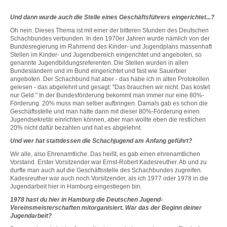
Und dann wurde auch die Stelle eines Geschäftsführers eingerichtet...?
Oh nein. Dieses Thema ist mit einer der bitteren Stunden des Deutschen
Schachbundes verbunden. In den 1970er Jahren wurde nämlich von der
Bundesregierung im Rahmend des Kinder- und Jugendplans massenhaft
Stellen im Kinder- und Jugendbereich eingerichtet und angeboten, so
genannte Jugendbildungsreferenten. Die Stellen wurden in allen
Bundesländern und im Bund eingerichtet und fast wie Sauerbier
angeboten. Der Schachbund hat aber - das habe ich in alten Protokollen
gelesen - das abgelehnt und gesagt: "Das brauchen wir nicht. Das kostet
nur Geld." In der Bundesförderung bekommt man immer nur eine 80%-
Förderung. 20% muss man selber aufbringen. Damals gab es schon die
Geschäftsstelle und man hätte dann mit dieser 80%-Förderung einen
Jugendsekretär einrichten können, aber man wollte eben die restlichen
20% nicht dafür bezahlen und hat es abgelehnt.
Und wer hat stattdessen die Schachjugend am Anfang geführt?
Wir alle, also Ehrenamtliche. Das heißt, es gab einen ehrenamtlichen
Vorstand. Erster Vorsitzender war Ernst-Robert Kadesreuther. Ab und zu
durfte man auch auf die Geschäftsstelle des Schachbundes zugreifen.
Kadesreuther war auch noch Vorsitzender, als ich 1977 oder 1978 in die
Jugendarbeit hier in Hamburg eingestiegen bin.
1978 hast du hier in Hamburg die Deutschen Jugend-
Vereinsmeisterschaften mitorganisiert. War das der Beginn deiner
Jugendarbeit?