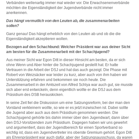
Verbänden wellenartig immer mal wieder vor. Die Erwachsenenverbände
möchten die Eigenständigkeit der Jugendverbände nicht immer
anerkennen.
Das hängt vermutlich von den Leuten ab, die zusammenarbeiten
sollen?
Ganz genau! Das hängt erheblich von den Leuten ab und ob die die
Eigenständigkeit akzeptieren wollen.
Bezogen auf den Schachbund: Welcher Präsident war aus deiner Sicht
am besten für die Zusammenarbeit mit der Schachjugend?
Aus meiner Sicht war Egon Ditt in dieser Hinsicht am besten, da er sich
ohne Wenn und Aber hinter die Schachjugend gestellt hat. Er hatte
Vertrauen in die Arbeit der DSJ und hat das auch gezeigt. Die Phase mit
Robert von Weizsäcker war leider zu kurz, aber auch von ihm haben wir
Unterstützung erfahren und bekommen sie noch heute. Die
Zusammenarbeit in der Amtszeit von Alfred Schlya war auch gut, sie musste
sich aber erst entwickeln, denn eigentlich wollte er die DSJ aus dem
Präsidium des DSB herauskicken.
In seine Zeit fiel die Diskussion um eine Satzungsreform, bei der man den
Vorstand verkleinern wollte, so wie er es jetzt inzwischen ist. Dabei sollte
die Jugend aber auch aus dem Präsidium genommen werden. Die
Schachjugend gehörte bis dahin immer über den Jugendwart, dann über
den DSJ-Vorsitzenden zum Präsidium. Dagegen haben wir uns gewehrt
und argumentiert, dass der Jugendbereich für einen Sportverband so
wichtig ist, dass ein Jugendvertreter ins oberste Gremium gehört. Egon Ditt
als Ehrenpräsident war auch dafür, aber der Satzungsausschuss, da waren