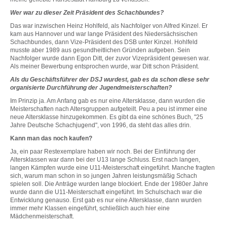
Wer war zu dieser Zeit Präsident des Schachbundes?
Das war inzwischen Heinz Hohlfeld, als Nachfolger von Alfred Kinzel. Er
kam aus Hannover und war lange Präsident des Niedersächsischen
Schachbundes, dann Vize-Präsident des DSB unter Kinzel. Hohlfeld
musste aber 1989 aus gesundheitlichen Gründen aufgeben. Sein
Nachfolger wurde dann Egon Ditt, der zuvor Vizepräsident gewesen war.
Als meiner Bewerbung entsprochen wurde, war Ditt schon Präsident.
Als du Geschäftsführer der DSJ wurdest, gab es da schon diese sehr
organisierte Durchführung der Jugendmeisterschaften?
Im Prinzip ja. Am Anfang gab es nur eine Altersklasse, dann wurden die
Meisterschaften nach Altersgruppen aufgeteilt. Peu a peu ist immer eine
neue Altersklasse hinzugekommen. Es gibt da eine schönes Buch, "25
Jahre Deutsche Schachjugend", von 1996, da steht das alles drin.
Kann man das noch kaufen?
Ja, ein paar Restexemplare haben wir noch. Bei der Einführung der
Altersklassen war dann bei der U13 lange Schluss. Erst nach langen,
langen Kämpfen wurde eine U11-Meisterschaft eingeführt. Manche fragten
sich, warum man schon in so jungen Jahren leistungsmäßig Schach
spielen soll. Die Anträge wurden lange blockiert. Ende der 1980er Jahre
wurde dann die U11-Meisterschaft eingeführt. Im Schulschach war die
Entwicklung genauso. Erst gab es nur eine Altersklasse, dann wurden
immer mehr Klassen eingeführt, schließlich auch hier eine
Mädchenmeisterschaft.