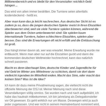
Millionenbereich und es bleibt für den Veranstalter reichlich Geld
hängen ...
Das wird von allen immer bestritten. Die Turniere seien allenfalls
kostendeckend - heißt es.
Aber man kann das ja leicht nachrechen. Aus deutscher Sicht ist es
zudem ja so, dass die jungen deutschen Spieler meist in ihren Elozahlen
überbewertet sind, weil sie viele Turniere spielen können, während die
Spieler aus dem Osten unterbewertet sind: Sie spielen kaum
internationale Turniere, haben schlechtere Elozahlen, spielen aber
besser. Das sind die Erwartungen oft nicht erfüllt und die Enttäuschung
ist groß.
Das hängt immer davon ab, wer was erwartet. Meine Erwartung wurde nie
enttäuscht. Wenn man aber nur auf die Elozahlen guckt und dann die
kommenden deutschen Weltmeister hochrechnet, kann das natürlich
schnell passieren.
Macht es denn überhaupt Sinn, deutsche Kinder und Jugendliche für
viel Geld im Winter ans Mittelmeer zu schicken, damit sie dort dann
vielleicht irgendwo im Mittelfeld enden. Macht das Sinn, oder macht das
keinen Sinn? Was ist die Idee?
Ich kann dir dazu meine Privatmeinung sagen, die vielleicht nicht die
offizielle Meinung der DSJ ist. Meiner Meinung nach sind diese
Veranstaltungen völlig sinnlos. Sie wurden nach und nach aufgebläht, ich
habe das hautnah mitbekommen, ich bin jahrelang als Delegationsleiter
vor Ort gewesen. Es geht wirklich nur um Masse. Deswegen wird ja auch
jeder zugelassen. Und wer nicht in seinem Heimatverband nominiert wird,