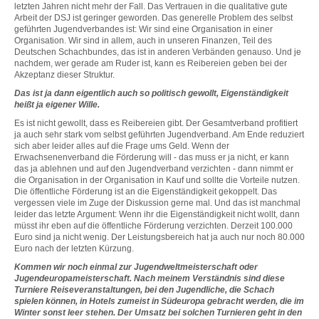
letzten Jahren nicht mehr der Fall. Das Vertrauen in die qualitative gute
Arbeit der DSJ ist geringer geworden. Das generelle Problem des selbst
geführten Jugendverbandes ist: Wir sind eine Organisation in einer
Organisation. Wir sind in allem, auch in unseren Finanzen, Teil des
Deutschen Schachbundes, das ist in anderen Verbänden genauso. Und je
nachdem, wer gerade am Ruder ist, kann es Reibereien geben bei der
Akzeptanz dieser Struktur.
Das ist ja dann eigentlich auch so politisch gewollt, Eigenständigkeit
heißt ja eigener Wille.
Es ist nicht gewollt, dass es Reibereien gibt. Der Gesamtverband profitiert
ja auch sehr stark vom selbst geführten Jugendverband. Am Ende reduziert
sich aber leider alles auf die Frage ums Geld. Wenn der
Erwachsenenverband die Förderung will - das muss er ja nicht, er kann
das ja ablehnen und auf den Jugendverband verzichten - dann nimmt er
die Organisation in der Organisation in Kauf und sollte die Vorteile nutzen.
Die öffentliche Förderung ist an die Eigenständigkeit gekoppelt. Das
vergessen viele im Zuge der Diskussion gerne mal. Und das ist manchmal
leider das letzte Argument: Wenn ihr die Eigenständigkeit nicht wollt, dann
müsst ihr eben auf die öffentliche Förderung verzichten. Derzeit 100.000
Euro sind ja nicht wenig. Der Leistungsbereich hat ja auch nur noch 80.000
Euro nach der letzten Kürzung.
Kommen wir noch einmal zur Jugendweltmeisterschaft oder
Jugendeuropameisterschaft. Nach meinem Verständnis sind diese
Turniere Reiseveranstaltungen, bei den Jugendliche, die Schach
spielen können, in Hotels zumeist in Südeuropa gebracht werden, die im
Winter sonst leer stehen. Der Umsatz bei solchen Turnieren geht in den