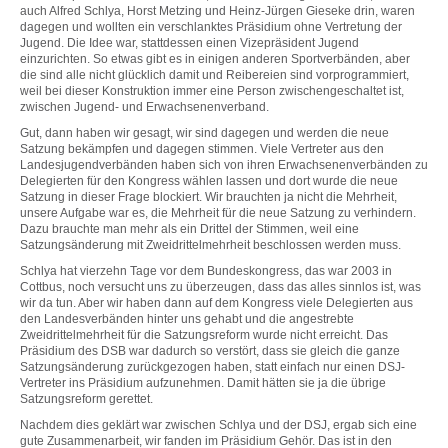
auch Alfred Schlya, Horst Metzing und Heinz-Jürgen Gieseke drin, waren
dagegen und wollten ein verschlanktes Präsidium ohne Vertretung der
Jugend. Die Idee war, stattdessen einen Vizepräsident Jugend
einzurichten. So etwas gibt es in einigen anderen Sportverbänden, aber
die sind alle nicht glücklich damit und Reibereien sind vorprogrammiert,
weil bei dieser Konstruktion immer eine Person zwischengeschaltet ist,
zwischen Jugend- und Erwachsenenverband.
Gut, dann haben wir gesagt, wir sind dagegen und werden die neue
Satzung bekämpfen und dagegen stimmen. Viele Vertreter aus den
Landesjugendverbänden haben sich von ihren Erwachsenenverbänden zu
Delegierten für den Kongress wählen lassen und dort wurde die neue
Satzung in dieser Frage blockiert. Wir brauchten ja nicht die Mehrheit,
unsere Aufgabe war es, die Mehrheit für die neue Satzung zu verhindern.
Dazu brauchte man mehr als ein Drittel der Stimmen, weil eine
Satzungsänderung mit Zweidrittelmehrheit beschlossen werden muss.
Schlya hat vierzehn Tage vor dem Bundeskongress, das war 2003 in
Cottbus, noch versucht uns zu überzeugen, dass das alles sinnlos ist, was
wir da tun. Aber wir haben dann auf dem Kongress viele Delegierten aus
den Landesverbänden hinter uns gehabt und die angestrebte
Zweidrittelmehrheit für die Satzungsreform wurde nicht erreicht. Das
Präsidium des DSB war dadurch so verstört, dass sie gleich die ganze
Satzungsänderung zurückgezogen haben, statt einfach nur einen DSJ-
Vertreter ins Präsidium aufzunehmen. Damit hätten sie ja die übrige
Satzungsreform gerettet.
Nachdem dies geklärt war zwischen Schlya und der DSJ, ergab sich eine
gute Zusammenarbeit, wir fanden im Präsidium Gehör. Das ist in den