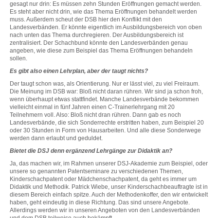
gesagt nur drin: Es müssen zehn Stunden Eröffnungen gemacht werden.
Es steht aber nicht drin, wie das Thema Eröffnungen behandelt werden
muss. Außerdem scheut der DSB hier den Konflikt mit den
Landesverbänden. Er könnte eigentlich im Ausbildungsbereich von oben
nach unten das Thema durchregieren. Der Ausbildungsbereich ist
zentralisiert. Der Schachbund könnte den Landesverbänden genau
angeben, wie diese zum Beispiel das Thema Eröffnungen behandeln
sollen.
Es gibt also einen Lehrplan, aber der taugt nichts?
Der taugt schon was, als Orientierung. Nur er lässt viel, zu viel Freiraum.
Die Meinung im DSB war: Bloß nicht daran rühren. Wir sind ja schon froh,
wenn überhaupt etwas stattfindet. Manche Landesverbände bekommen
vielleicht einmal in fünf Jahren einen C-Trainerlehrgang mit 20
Teilnehmern voll. Also: Bloß nicht dran rühren. Dann gab es noch
Landesverbände, die sich Sonderrechte erstritten haben, zum Beispiel 20
oder 30 Stunden in Form von Hausarbeiten. Und alle diese Sonderwege
werden dann erlaubt und geduldet.
Bietet die DSJ denn ergänzend Lehrgänge zur Didaktik an?
Ja, das machen wir, im Rahmen unserer DSJ-Akademie zum Beispiel, oder
unsere so genannten Patentseminare zu verschiedenen Themen,
Kinderschachpatent oder Mädchenschachpatent, da geht es immer um
Didaktik und Methodik. Patrick Wiebe, unser Kinderschachbeauftragte ist in
diesem Bereich einfach spitze. Auch der Methodenkoffer, den wir entwickelt
haben, geht eindeutig in diese Richtung. Das sind unsere Angebote.
Allerdings werden wir in unseren Angeboten von den Landesverbänden