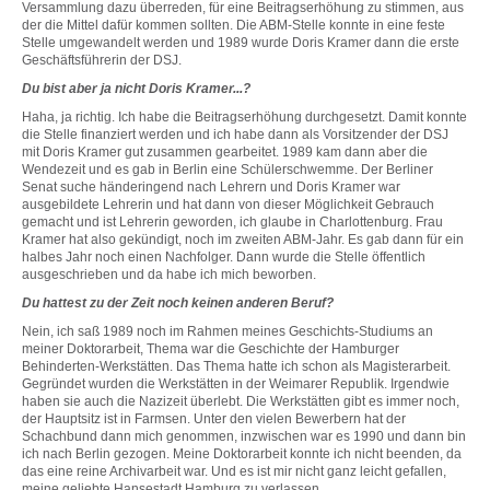
Versammlung dazu überreden, für eine Beitragserhöhung zu stimmen, aus
der die Mittel dafür kommen sollten. Die ABM-Stelle konnte in eine feste
Stelle umgewandelt werden und 1989 wurde Doris Kramer dann die erste
Geschäftsführerin der DSJ.
Du bist aber ja nicht Doris Kramer...?
Haha, ja richtig. Ich habe die Beitragserhöhung durchgesetzt. Damit konnte
die Stelle finanziert werden und ich habe dann als Vorsitzender der DSJ
mit Doris Kramer gut zusammen gearbeitet. 1989 kam dann aber die
Wendezeit und es gab in Berlin eine Schülerschwemme. Der Berliner
Senat suche händeringend nach Lehrern und Doris Kramer war
ausgebildete Lehrerin und hat dann von dieser Möglichkeit Gebrauch
gemacht und ist Lehrerin geworden, ich glaube in Charlottenburg. Frau
Kramer hat also gekündigt, noch im zweiten ABM-Jahr. Es gab dann für ein
halbes Jahr noch einen Nachfolger. Dann wurde die Stelle öffentlich
ausgeschrieben und da habe ich mich beworben.
Du hattest zu der Zeit noch keinen anderen Beruf?
Nein, ich saß 1989 noch im Rahmen meines Geschichts-Studiums an
meiner Doktorarbeit, Thema war die Geschichte der Hamburger
Behinderten-Werkstätten. Das Thema hatte ich schon als Magisterarbeit.
Gegründet wurden die Werkstätten in der Weimarer Republik. Irgendwie
haben sie auch die Nazizeit überlebt. Die Werkstätten gibt es immer noch,
der Hauptsitz ist in Farmsen. Unter den vielen Bewerbern hat der
Schachbund dann mich genommen, inzwischen war es 1990 und dann bin
ich nach Berlin gezogen. Meine Doktorarbeit konnte ich nicht beenden, da
das eine reine Archivarbeit war. Und es ist mir nicht ganz leicht gefallen,
meine geliebte Hansestadt Hamburg zu verlassen.