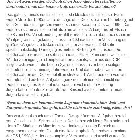
Und seit wann werden die Deutschen Jugendmeisterschaften so
durchgeführt, wie das heute ist, als eine große Veranstaltung?
Das gab es damals noch nicht, die erste Meisterschaft in dieser Form
wurde Mitte der 1990er Jahre durchgeführt. Die erste war in Pinneberg, auf
dem Gelände einer großen wunderschönen Kaserne. Das war 1996. Das
wurde so schon auf meine Initiative hin auf diese Art organisiert. Als ich
1988 zum DSJ-Vorsitzenden gewählt wurde, hatte ich aber auch schon im
Wahlprogramm angekündigt, dass die DSJ nach meiner Vorstellung ein
größeres Angebot abdecken sollte. Zu der Zeit war die DSJ sehr
spielbetriebslastig. Dann ging es mehr in Richtung Breitensport. Die
1990er Jahre waren eine sehr spannende Phase. Zum einen weil mit der
Wiedervereinigung ein komplett anderes Spielsystem aus der DDR
mitgebracht wurde - die beiden Systeme mussten zur beiderseitigen
Zufriedenheit zusammengeführt werden. Und dann haben wir in den
1990er Jahren die DSJ komplett umstrukturiert. Wir haben den Vorstand
verändert und auch die Aufgaben ganz neu definiert, eben nicht nur
Durchführung des Spielbetriebs, sondern viel mehr in Richtung
Jugendarbeit. Zu der Zeit wurde zum Beispiel auch der internationale
Jugendaustausch aufgebaut.
Wenn es dann um Internationale Jugendmeisterschaften, Welt- und
Europameisterschaften geht, seid ihr nicht mehr zuständig, wieso das?
Das war damals noch unser Thema. Das gehörte zum Aufgabenbereich
vom Ausschuss für Spitzenschachs. Das haben wir Herrn Brunthaler und
Herrn Dr. Störing aus Münster zu verdanken, dass der Bereich uns
weggenommen wurde. Es gab eine katastrophale Jugendversammlung
der DSJ, 1998, bei der der komplette Vorstand ausgetauscht wurde. Dr.