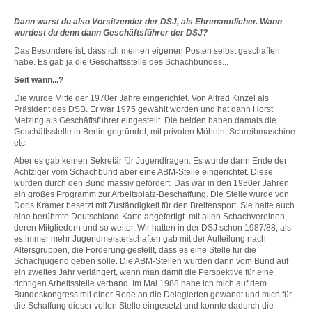
Dann warst du also Vorsitzender der DSJ, als Ehrenamtlicher. Wann
wurdest du denn dann Geschäftsführer der DSJ?
Das Besondere ist, dass ich meinen eigenen Posten selbst geschaffen
habe. Es gab ja die Geschäftsstelle des Schachbundes...
Seit wann...?
Die wurde Mitte der 1970er Jahre eingerichtet. Von Alfred Kinzel als
Präsident des DSB. Er war 1975 gewählt worden und hat dann Horst
Metzing als Geschäftsführer eingestellt. Die beiden haben damals die
Geschäftsstelle in Berlin gegründet, mit privaten Möbeln, Schreibmaschine
etc.
Aber es gab keinen Sekretär für Jugendfragen. Es wurde dann Ende der
Achtziger vom Schachbund aber eine ABM-Stelle eingerichtet. Diese
wurden durch den Bund massiv gefördert. Das war in den 1980er Jahren
ein großes Programm zur Arbeitsplatz-Beschaffung. Die Stelle wurde von
Doris Kramer besetzt mit Zuständigkeit für den Breitensport. Sie hatte auch
eine berühmte Deutschland-Karte angefertigt. mit allen Schachvereinen,
deren Mitgliedern und so weiter. Wir hatten in der DSJ schon 1987/88, als
es immer mehr Jugendmeisterschaften gab mit der Aufteilung nach
Altersgruppen, die Forderung gestellt, dass es eine Stelle für die
Schachjugend geben solle. Die ABM-Stellen wurden dann vom Bund auf
ein zweites Jahr verlängert, wenn man damit die Perspektive für eine
richtigen Arbeitsstelle verband. Im Mai 1988 habe ich mich auf dem
Bundeskongress mit einer Rede an die Delegierten gewandt und mich für
die Schaffung dieser vollen Stelle eingesetzt und konnte dadurch die