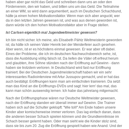
haben aber gar nicht das Geld und schreiben dann uns an oder den
Förderverein, den wir haben, und bitten uns um das Geld. Die Teilnahme
an einer WM, so wird dann argumentiert, auch im Deutschen Schachbund,
hätte ja einen hohen Motivationsfaktor. Wenn man sich aber anguckt, wer
da in den letzten Jahren gewesen ist, und was aus denen geworden ist,
dann würde ich den hohen Motivationsfaktor aber in Frage stellen.
Ist Carlsen eigentlich mal Jugendweltmeister gewesen?
Ich bin nicht sicher. Ich meine, als Elisabeth Pähtz Weltmeisterin geworden
ist, da hätte ich seinen Vater Henrik bei der Meisterfeier auch gesehen.
Aber wenn, ist er es höchstens einmal gewesen. Er war aber oft dabei.
Eines der Probleme, die ich im deutschen Nachwuchsbereich sehe, ist,
dass die Ausbildung völlig falsch ist. Da liefen die Väter oft erfreut herum
und glaubten, ihre Söhne stünden nach der Eröffnung auf Gewinn - dann
haben sie trotzdem verloren. In Deutschland wird fast nur Eröffnung
trainiert. Bei der Deutschen Jugendmeisterschaft haben wir ein sehr
interessantes Radiointerview mit Artur Jussupov gemacht, und er hat das
auch bestätigt. Eröffnungen kann man am einfachsten trainieren. Da setzt
man das Kind an die Eröffnungs-DVDs und sagt: hier lern' das mal, das
kann man schön auswendig lernen. Ich habe das jahrelang mitgemacht.
Nach der Eröffnungsphase wären nur Deutsche Weltmeister gewesen,
nach der Eröffnung standen wir überall immer auf Gewinn. Die Trainer
haben sich auf die Schulter geklopft: "Wie toll!" Am Ende haben unsere
Kinder aber komischerweise immer verloren. Das lag einfach daran, dass
die anderen besser Schach spielen können und die Grundkenntnisse im
Schach besser gelernt haben. Oder man sieht wie die Kinder stolz sind,
dass sie bis zum 20. Zug die Eröffnung gespielt haben wie Anand. Und der