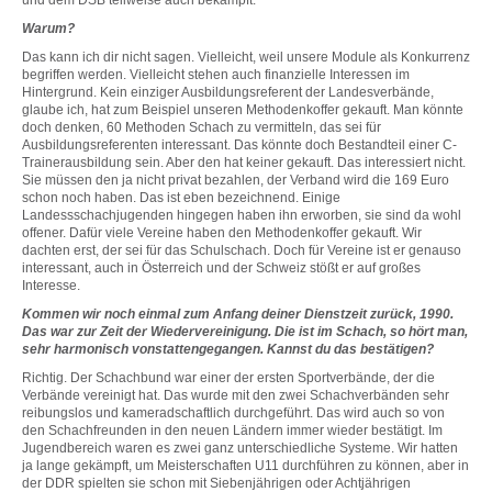
und dem DSB teilweise auch bekämpft.
Warum?
Das kann ich dir nicht sagen. Vielleicht, weil unsere Module als Konkurrenz
begriffen werden. Vielleicht stehen auch finanzielle Interessen im
Hintergrund. Kein einziger Ausbildungsreferent der Landesverbände,
glaube ich, hat zum Beispiel unseren Methodenkoffer gekauft. Man könnte
doch denken, 60 Methoden Schach zu vermitteln, das sei für
Ausbildungsreferenten interessant. Das könnte doch Bestandteil einer C-
Trainerausbildung sein. Aber den hat keiner gekauft. Das interessiert nicht.
Sie müssen den ja nicht privat bezahlen, der Verband wird die 169 Euro
schon noch haben. Das ist eben bezeichnend. Einige
Landessschachjugenden hingegen haben ihn erworben, sie sind da wohl
offener. Dafür viele Vereine haben den Methodenkoffer gekauft. Wir
dachten erst, der sei für das Schulschach. Doch für Vereine ist er genauso
interessant, auch in Österreich und der Schweiz stößt er auf großes
Interesse.
Kommen wir noch einmal zum Anfang deiner Dienstzeit zurück, 1990.
Das war zur Zeit der Wiedervereinigung. Die ist im Schach, so hört man,
sehr harmonisch vonstattengegangen. Kannst du das bestätigen?
Richtig. Der Schachbund war einer der ersten Sportverbände, der die
Verbände vereinigt hat. Das wurde mit den zwei Schachverbänden sehr
reibungslos und kameradschaftlich durchgeführt. Das wird auch so von
den Schachfreunden in den neuen Ländern immer wieder bestätigt. Im
Jugendbereich waren es zwei ganz unterschiedliche Systeme. Wir hatten
ja lange gekämpft, um Meisterschaften U11 durchführen zu können, aber in
der DDR spielten sie schon mit Siebenjährigen oder Achtjährigen