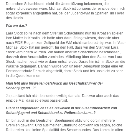
Deutschen Schachbund, nicht die Unterstützung bekommen, die
notwendig gewesen wäre. Michael Stock ist übrigens der einzige, der mich
sogar körperlich angegriffen hat, bei der Jugend-WM in Spanien, im Foyer
des Hotels.
Warum das?
Lara Stock sollte nach dem Streit im Schachbund nun für Kroatien spielen.
Ihre Mutter ist Kroatin. Ich hatte aber darauf hingewiesen, dass sie aber
nach FIDE-Regeln zum Zeitpunkt der WM nicht startberechtigt war. Ihr Vater
Michael Stock hat mir gedroht, für den Fall, dass wir den Start von Lara
Stock verhindern würden. Wir haben aber im Schachbund beschlossen,
dass wir dem Veranstalter zumindest Mitteilung über den Status von Lara
Stock machen, egal wie er dann entscheidet. Daraufhin ist mir Stock an die
Wäsche gegangen. Danach wurde von unserer Delegation sogar eine Art
Personenschutz für mich abgestellt, damit Stock und ich uns nicht zu sehr
in die Quere kommen.
Man lebt also bisweilen gefährlich als Geschäftsführer der
Schachjugend...?!
Ja, das fand ich nicht besonders witzig damals. Das war aber auch das
einzige Mal, dass so etwas passiert ist.
Du hast angedeutet, dass es bisweilen in der Zusammenarbeit von
Schachjugend und Schachbund zu Reibereien kam...?
Ich bin auch in der Deutschen Sportjugend aktiv und dort in mehrere
Gremien gewählt. Und aus meiner Erfahrung dort kann ich sagen, solche
Reibereien sind keine Spezialität des Schachbundes. Das kommt in allen