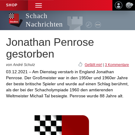
SHOP
TOGGLE
NAVIGATION
Schach
Nachrichten
Jonathan Penrose
gestorben
von André Schulz
Gefällt mir!
|
3 Kommentare
03.12.2021 – Am Dienstag verstarb in England Jonathan
Penrose. Der Großmeister war in den 1950er und 1960er Jahre
der beste britische Spieler und wurde auf einen Schlag berühmt,
als der bei der Schacholympiade 1960 den amtierenden
Weltmeister Michail Tal besiegte. Penrose wurde 88 Jahre alt.