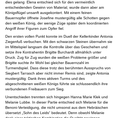
dies gelang: Elena entschied sich für den vermeintlich
entscheidenden Gewinn von Material, wurde dann aber am
Königsflügel unsanft ausgekontert. Mit einem feinen
Bauernopfer öffnete Josefine mustergültig alle Schotten gegen
den weißen König, der wenige Züge später dem koordinierten
Angriff ihrer Figuren zum Opfer fiel.
Den ersten vollen Punkt konnte im Duell der Kellerkinder Antonia
Ziegenfuß verbuchen. Mit den schwarzen Steinen übernahm sie
im Mittelspiel langsam die Kontrolle über das Geschehen und
setze ihre Kontrahentin Brigitte Burchardt allmählich unter
Druck. Zug für Zug wurden die weißen Probleme größer und
Brigitte suchte ihr Wohl bei gleicher Bauernzahl im
Turmendspiel. Dass diese trotz des berühmten Ausspruchs von
Siegbert Tarrasch aber nicht immer Remis sind, zeigte Antonia
mustergültig: Dank ihres aktiven Turms und des
abgeschnittenen weißen Königs führte sie schlussendlich ihre
verbundenen Freibauern zum Sieg.
Unentschieden trennten sich hingegen Hanna Marie Klek und
Melanie Lubbe. In dieser Partie entschied sich Melanie für die
Benoni-Verteidigung, die nicht umsonst aus dem Hebräischen
übersetzt „Sohn des Leids“ bedeutet. Denn obwohl Melanie