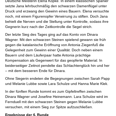
Deutsche Meisterin Elena Köpke. In einem klassischen Spanier
setzte Jana lehrbuchmäßig den schwarzen Damenflügel unter
Druck und erzwang den Gewinn eines Bauern. Elena versuchte
noch, mit einem Figurenopfer Verwirrung zu stiften. Doch Jana
behielt die Nerven und die Stellung unter Kontrolle, sodass ihre
Gegnerin kurz nach der Zeitkontrolle die Segel strich.
Der letzte Sieg des Tages ging auf das Konto von Dinara
Wagner. Mit den schwarzen Steinen spielend gewann sie früh
gegen die katalanische Eröffnung von Antonia Ziegenfuß die
Gelegenheit zum Gewinn einer Qualität. Doch neben einem
Bauern und dem Läuferpaar hatte Antonia prächtige
Kompensation als Gegenwert für das geopferte Material. In
beiderseitiger Zeitnot pendelte das Schlachtenglück hin und her
– mit dem besseren Ende für Dinara.
Ohne Siegerin endeten die Begegnungen zwischen Sarah Papp
und Melanie Lubbe sowie Lara Schulze und Hanna Marie Klek.
In der fünften Runde kommt es zum Gipfeltreffen zwischen
Dinara Wagner und Josefine Heinemann. Lara Schulze wird im
Fernduell mit den schwarzen Steinen gegen Melanie Lubbe
versuchen, mit einem Sieg zur Spitze aufzuschließen.
Ergebnisse der 4. Runde