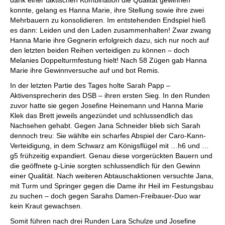
dank einer taktischen Kombination die Qualität gewinnen
konnte, gelang es Hanna Marie, ihre Stellung sowie ihre zwei
Mehrbauern zu konsolidieren. Im entstehenden Endspiel hieß
es dann: Leiden und den Laden zusammenhalten! Zwar zwang
Hanna Marie ihre Gegnerin erfolgreich dazu, sich nur noch auf
den letzten beiden Reihen verteidigen zu können – doch
Melanies Doppelturmfestung hielt! Nach 58 Zügen gab Hanna
Marie ihre Gewinnversuche auf und bot Remis.
In der letzten Partie des Tages holte Sarah Papp –
Aktivensprecherin des DSB – ihren ersten Sieg. In den Runden
zuvor hatte sie gegen Josefine Heinemann und Hanna Marie
Klek das Brett jeweils angezündet und schlussendlich das
Nachsehen gehabt. Gegen Jana Schneider blieb sich Sarah
dennoch treu: Sie wählte ein scharfes Abspiel der Caro-Kann-
Verteidigung, in dem Schwarz am Königsflügel mit …h6 und …
g5 frühzeitig expandiert. Genau diese vorgerückten Bauern und
die geöffnete g-Linie sorgten schlussendlich für den Gewinn
einer Qualität. Nach weiteren Abtauschaktionen versuchte Jana,
mit Turm und Springer gegen die Dame ihr Heil im Festungsbau
zu suchen – doch gegen Sarahs Damen-Freibauer-Duo war
kein Kraut gewachsen.
Somit führen nach drei Runden Lara Schulze und Josefine