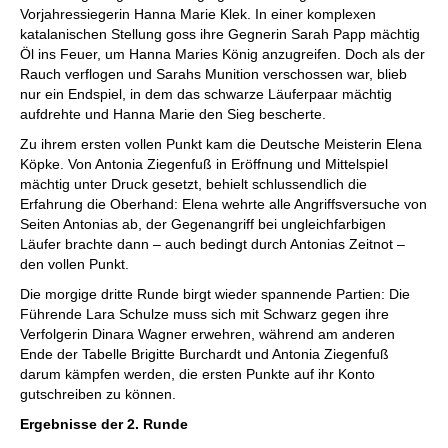
Vorjahressiegerin Hanna Marie Klek. In einer komplexen
katalanischen Stellung goss ihre Gegnerin Sarah Papp mächtig
Öl ins Feuer, um Hanna Maries König anzugreifen. Doch als der
Rauch verflogen und Sarahs Munition verschossen war, blieb
nur ein Endspiel, in dem das schwarze Läuferpaar mächtig
aufdrehte und Hanna Marie den Sieg bescherte.
Zu ihrem ersten vollen Punkt kam die Deutsche Meisterin Elena
Köpke. Von Antonia Ziegenfuß in Eröffnung und Mittelspiel
mächtig unter Druck gesetzt, behielt schlussendlich die
Erfahrung die Oberhand: Elena wehrte alle Angriffsversuche von
Seiten Antonias ab, der Gegenangriff bei ungleichfarbigen
Läufer brachte dann – auch bedingt durch Antonias Zeitnot –
den vollen Punkt.
Die morgige dritte Runde birgt wieder spannende Partien: Die
Führende Lara Schulze muss sich mit Schwarz gegen ihre
Verfolgerin Dinara Wagner erwehren, während am anderen
Ende der Tabelle Brigitte Burchardt und Antonia Ziegenfuß
darum kämpfen werden, die ersten Punkte auf ihr Konto
gutschreiben zu können.
Ergebnisse der 2. Runde