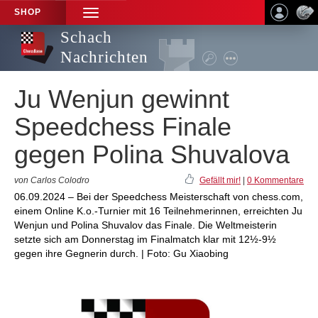
SHOP
TOGGLE
NAVIGATION
Schach
Nachrichten
Ju Wenjun gewinnt
Speedchess Finale
gegen Polina Shuvalova
von Carlos Colodro
Gefällt mir!
|
0 Kommentare
06.09.2024 – Bei der Speedchess Meisterschaft von chess.com,
einem Online K.o.-Turnier mit 16 Teilnehmerinnen, erreichten Ju
Wenjun und Polina Shuvalov das Finale. Die Weltmeisterin
setzte sich am Donnerstag im Finalmatch klar mit 12½-9½
gegen ihre Gegnerin durch. | Foto: Gu Xiaobing