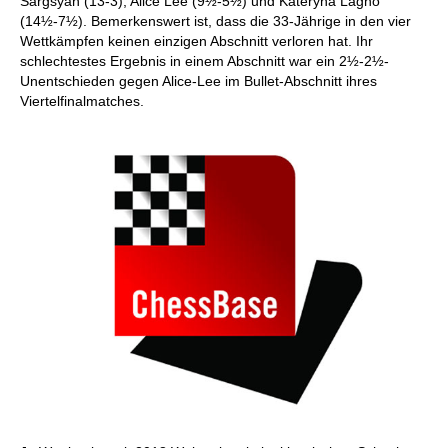
Sargsyan (13-3), Alice Lee (9½-5½) und Kateryna Lagno
(14½-7½). Bemerkenswert ist, dass die 33-Jährige in den vier
Wettkämpfen keinen einzigen Abschnitt verloren hat. Ihr
schlechtestes Ergebnis in einem Abschnitt war ein 2½-2½-
Unentschieden gegen Alice-Lee im Bullet-Abschnitt ihres
Viertelfinalmatches.