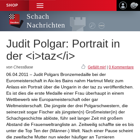
SHOP
TOGGLE
NAVIGATION
Schach
Nachrichten
Judit Polgar: Portrait in
der <i>taz</i>
von ChessBase
Gefällt mir!
|
0 Kommentare
06.04.2011 – Judit Polgars Bronzemedaille bei der
Euromeisterschaft in Aix-les Bains nahm Hartmut Metz zum
Anlass ein Portrait über die Ungarin in der taz zu veröffentlichen.
Es ist dies die erste Medaille einer Frau überhaupt in einem
Wettbewerb wie Europameisterschaft oder gar
Weltmeisterschaft. Die jüngste der drei Polgarschwestern, die
seinerzeit sogar Fischer als jüngsten(n) Großmeister(in) der
Schachgeschichte ablöste, führ seit langer Zeit mit großem
Abstand die Frauenweltrangliste an. Zeitweilig schaffte sie es bis
unter die Top Ten der (Männer-) Welt. Nach einer Pause scheint
die zweifache Mutter nun wieder häufiger an Turnieren