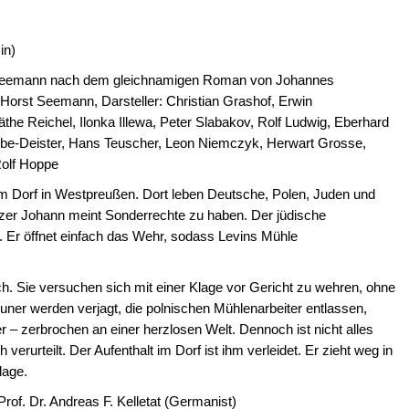
in)
 Seemann nach dem gleichnamigen Roman von Johannes
orst Seemann, Darsteller: Christian Grashof, Erwin
he Reichel, Ilonka Illewa, Peter Slabakov, Rolf Ludwig, Eberhard
ube-Deister, Hans Teuscher, Leon Niemczyk, Herwart Grosse,
Rolf Hoppe
nem Dorf in Westpreußen. Dort leben Deutsche, Polen, Juden und
tzer Johann meint Sonderrechte zu haben. Der jüdische
. Er öffnet einfach das Wehr, sodass Levins Mühle
ch. Sie versuchen sich mit einer Klage vor Gericht zu wehren, ohne
euner werden verjagt, die polnischen Mühlenarbeiter entlassen,
r – zerbrochen an einer herzlosen Welt. Dennoch ist nicht alles
verurteilt. Der Aufenthalt im Dorf ist ihm verleidet. Er zieht weg in
 auch eine Niederlage.
of. Dr. Andreas F. Kelletat (Germanist)