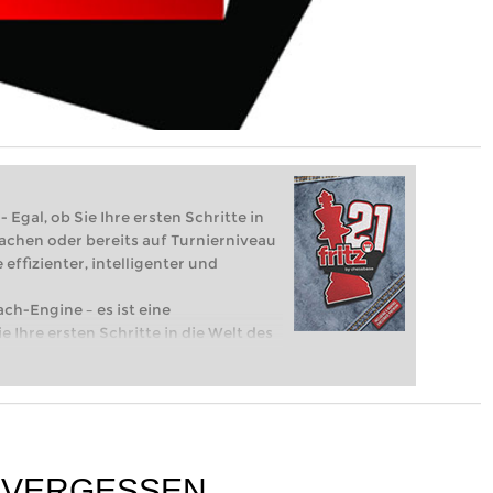
 Egal, ob Sie Ihre ersten Schritte in
achen oder bereits auf Turnierniveau
 effizienter, intelligenter und
ach-Engine – es ist eine
e Ihre ersten Schritte in die Welt des
eits auf Turnierniveau spielen: Mit
 intelligenter und individueller als je
S VERGESSEN