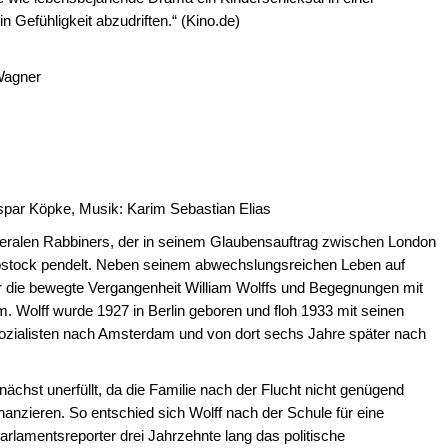
 Gefühligkeit abzudriften.“ (Kino.de)
Wagner
Kaspar Köpke, Musik: Karim Sebastian Elias
liberalen Rabbiners, der in seinem Glaubensauftrag zwischen London
stock pendelt. Neben seinem abwechslungsreichen Leben auf
r die bewegte Vergangenheit William Wolffs und Begegnungen mit
. Wolff wurde 1927 in Berlin geboren und floh 1933 mit seinen
sozialisten nach Amsterdam und von dort sechs Jahre später nach
chst unerfüllt, da die Familie nach der Flucht nicht genügend
anzieren. So entschied sich Wolff nach der Schule für eine
Parlamentsreporter drei Jahrzehnte lang das politische