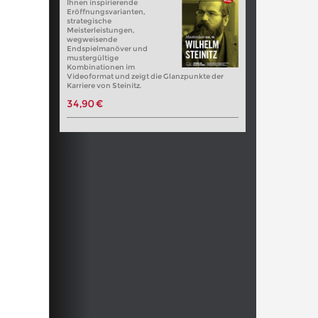
Ihnen inspirierende
Eröffnungsvarianten,
strategische
Meisterleistungen,
wegweisende
Endspielmanöver und
mustergültige
Kombinationen im
Videoformat und zeigt die Glanzpunkte der
Karriere von Steinitz.
34,90 €