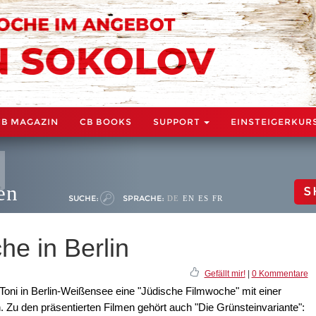
CB MAGAZIN
CB BOOKS
SUPPORT
EINSTEIGERKUR
en
S
SUCHE:
SPRACHE:
DE
EN
ES
FR
he in Berlin
Gefällt mir!
|
0 Kommentare
Toni in Berlin-Weißensee eine "Jüdische Filmwoche" mit einer
Zu den präsentierten Filmen gehört auch "Die Grünsteinvariante":