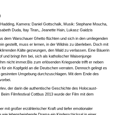
)
 Hadding, Kamera: Daniel Gottschalk, Musik: Stephane Moucha,
isabeth Duda, Itay Tiran,, Jeanette Hain, Lukasz Gaidzis
aus dem Warschauer Ghetto flüchten und sich in den umliegenden
ein gestellt, muss er lernen, in der Wildnis zu überleben. Doch mit
 klirrenden Kälte gezwungen, den Wald zu verlassen. Eine Bäuerin
 und bringt ihm bei, sich als katholischer Waisenjunge
ihm nicht immer.Bis zum erlösenden Kriegsende trifft er neben
n für ein Kopfgeld an die Deutschen verraten. Dennoch gelingt es
dlich gesinnten Umgebung durchzuschlagen. Mit dem Ende des
vorbei.
lev, der darin die authentische Geschichte des Holocaust-
 Beim Filmfestival Cottbus 2013 wurde der Film mit dem
mit großer erzählerischer Kraft und tiefer emotionaler
e wie lebensbejahende Drama ein Kinderschicksal in einer