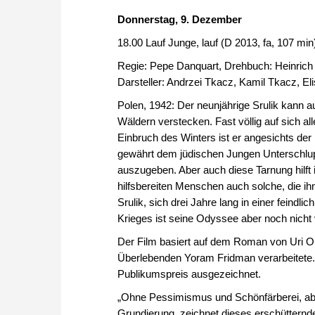
Donnerstag, 9. Dezember
18.00 Lauf Junge, lauf (D 2013, fa, 107 min
Regie: Pepe Danquart, Drehbuch: Heinrich
Darsteller: Andrzei Tkacz, Kamil Tkacz, El
Polen, 1942: Der neunjährige Srulik kann 
Wäldern verstecken. Fast völlig auf sich all
Einbruch des Winters ist er angesichts der
gewährt dem jüdischen Jungen Unterschlupf
auszugeben. Aber auch diese Tarnung hilft 
hilfsbereiten Menschen auch solche, die ih
Srulik, sich drei Jahre lang in einer fein
Krieges ist seine Odyssee aber noch nicht 
Der Film basiert auf dem Roman von Uri Or
Überlebenden Yoram Fridman verarbeitete.
Publikumspreis ausgezeichnet.
„Ohne Pessimismus und Schönfärberei, aber 
Grundierung, zeichnet dieses erschütternd