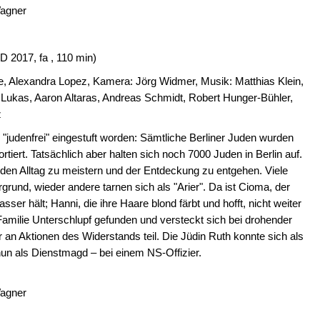
Wagner
D 2017, fa , 110 min)
le, Alexandra Lopez, Kamera: Jörg Widmer, Musik: Matthias Klein,
n Lukas, Aaron Altaras, Andreas Schmidt, Robert Hunger-Bühler,
z
s "judenfrei" eingestuft worden: Sämtliche Berliner Juden wurden
rtiert. Tatsächlich aber halten sich noch 7000 Juden in Berlin auf.
 den Alltag zu meistern und der Entdeckung zu entgehen. Viele
grund, wieder andere tarnen sich als "Arier". Da ist Cioma, der
r hält; Hanni, die ihre Haare blond färbt und hofft, nicht weiter
Familie Unterschlupf gefunden und versteckt sich bei drohender
an Aktionen des Widerstands teil. Die Jüdin Ruth konnte sich als
nun als Dienstmagd – bei einem NS-Offizier.
Wagner