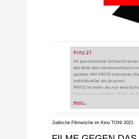
Fritz 21
Ihr persönlicher Schachtrainer -
die Welt des Vereinsschachs m
spielen: Mit FRITZ trainieren Sie
individueller als je zuvor.
FRITZ ist mehr als nur eine Sch
Trainingsrevolution! Egal, ob Si
Vereinsschachs machen oder ber
Mehr...
FRITZ trainieren Sie effizienter,
zuvor.
Jüdische Filmwoche im Kino TONI 2021
FILME GEGEN DA