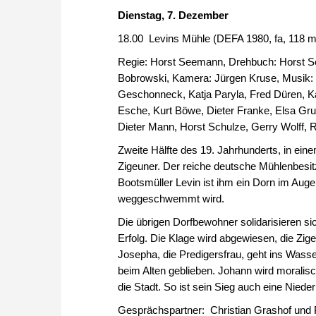
Dienstag, 7. Dezember
18.00 Levins Mühle (DEFA 1980, fa, 118 m
Regie: Horst Seemann, Drehbuch: Horst
Bobrowski, Kamera: Jürgen Kruse, Musik: H
Geschonneck, Katja Paryla, Fred Düren, Kät
Esche, Kurt Böwe, Dieter Franke, Elsa Gr
Dieter Mann, Horst Schulze, Gerry Wolff, 
Zweite Hälfte des 19. Jahrhunderts, in ei
Zigeuner. Der reiche deutsche Mühlenbesi
Bootsmüller Levin ist ihm ein Dorn im Auge
weggeschwemmt wird.
Die übrigen Dorfbewohner solidarisieren si
Erfolg. Die Klage wird abgewiesen, die Zig
Josepha, die Predigersfrau, geht ins Wasse
beim Alten geblieben. Johann wird moralisch 
die Stadt. So ist sein Sieg
Gesprächspartner: Christian Grashof und Pr