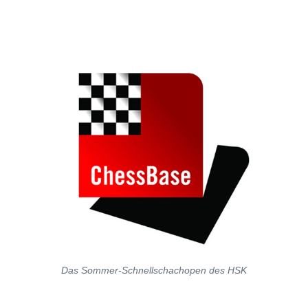
individueller als je zuvor.
Das Sommer-Schnellschachopen des HSK