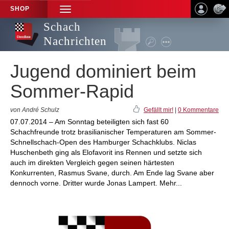
SHOP
TOGGLE
NAVIGATION
Schach
Nachrichten
Jugend dominiert beim
Sommer-Rapid
von André Schulz
Gefällt mir!
|
0 Kommentare
07.07.2014 – Am Sonntag beteiligten sich fast 60
Schachfreunde trotz brasilianischer Temperaturen am Sommer-
Schnellschach-Open des Hamburger Schachklubs. Niclas
Huschenbeth ging als Elofavorit ins Rennen und setzte sich
auch im direkten Vergleich gegen seinen härtesten
Konkurrenten, Rasmus Svane, durch. Am Ende lag Svane aber
dennoch vorne. Dritter wurde Jonas Lampert. Mehr...