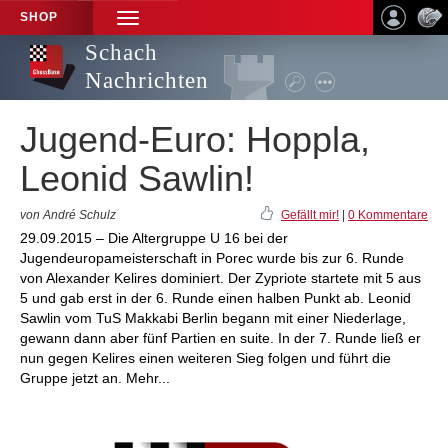
SHOP
TOGGLE
NAVIGATION
Schach
Nachrichten
Jugend-Euro: Hoppla,
Leonid Sawlin!
von André Schulz
Gefällt mir!
|
0 Kommentare
29.09.2015 – Die Altergruppe U 16 bei der
Jugendeuropameisterschaft in Porec wurde bis zur 6. Runde
von Alexander Kelires dominiert. Der Zypriote startete mit 5 aus
5 und gab erst in der 6. Runde einen halben Punkt ab. Leonid
Sawlin vom TuS Makkabi Berlin begann mit einer Niederlage,
gewann dann aber fünf Partien en suite. In der 7. Runde ließ er
nun gegen Kelires einen weiteren Sieg folgen und führt die
Gruppe jetzt an. Mehr...